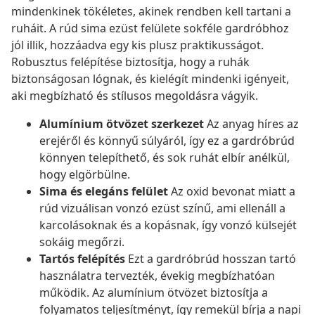
mindenkinek tökéletes, akinek rendben kell tartani a
ruháit. A rúd sima ezüst felülete sokféle gardróbhoz
jól illik, hozzáadva egy kis plusz praktikusságot.
Robusztus felépítése biztosítja, hogy a ruhák
biztonságosan lógnak, és kielégít mindenki igényeit,
aki megbízható és stílusos megoldásra vágyik.
Alumínium ötvözet szerkezet
Az anyag híres az
erejéről és könnyű súlyáról, így ez a gardróbrúd
könnyen telepíthető, és sok ruhát elbír anélkül,
hogy elgörbülne.
Sima és elegáns felület
Az oxid bevonat miatt a
rúd vizuálisan vonzó ezüst színű, ami ellenáll a
karcolásoknak és a kopásnak, így vonzó külsejét
sokáig megőrzi.
Tartós felépítés
Ezt a gardróbrúd hosszan tartó
használatra tervezték, évekig megbízhatóan
működik. Az alumínium ötvözet biztosítja a
folyamatos teljesítményt, így remekül bírja a napi