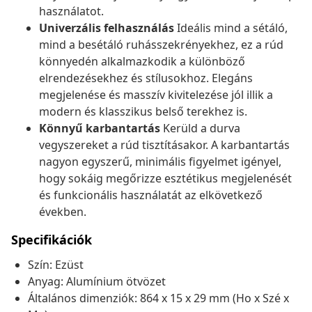
használatot.
Univerzális felhasználás
Ideális mind a sétáló,
mind a besétáló ruhásszekrényekhez, ez a rúd
könnyedén alkalmazkodik a különböző
elrendezésekhez és stílusokhoz. Elegáns
megjelenése és masszív kivitelezése jól illik a
modern és klasszikus belső terekhez is.
Könnyű karbantartás
Kerüld a durva
vegyszereket a rúd tisztításakor. A karbantartás
nagyon egyszerű, minimális figyelmet igényel,
hogy sokáig megőrizze esztétikus megjelenését
és funkcionális használatát az elkövetkező
években.
Specifikációk
Szín: Ezüst
Anyag: Alumínium ötvözet
Általános dimenziók: 864 x 15 x 29 mm (Ho x Szé x