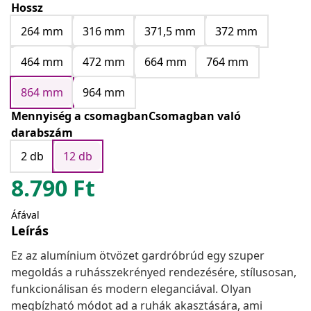
Hossz
264 mm
316 mm
371,5 mm
372 mm
464 mm
472 mm
664 mm
764 mm
864 mm
964 mm
Mennyiség a csomagbanCsomagban való
darabszám
2 db
12 db
8.790
Ft
Áfával
Leírás
Ez az alumínium ötvözet gardróbrúd egy szuper
megoldás a ruhásszekrényed rendezésére, stílusosan,
funkcionálisan és modern eleganciával. Olyan
megbízható módot ad a ruhák akasztására, ami