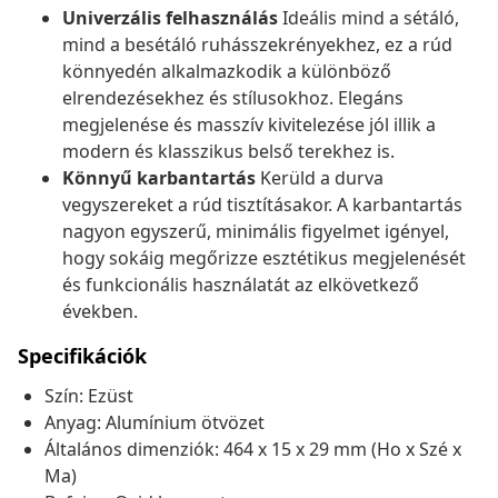
Univerzális felhasználás
Ideális mind a sétáló,
mind a besétáló ruhásszekrényekhez, ez a rúd
könnyedén alkalmazkodik a különböző
elrendezésekhez és stílusokhoz. Elegáns
megjelenése és masszív kivitelezése jól illik a
modern és klasszikus belső terekhez is.
Könnyű karbantartás
Kerüld a durva
vegyszereket a rúd tisztításakor. A karbantartás
nagyon egyszerű, minimális figyelmet igényel,
hogy sokáig megőrizze esztétikus megjelenését
és funkcionális használatát az elkövetkező
években.
Specifikációk
Szín: Ezüst
Anyag: Alumínium ötvözet
Általános dimenziók: 464 x 15 x 29 mm (Ho x Szé x
Ma)