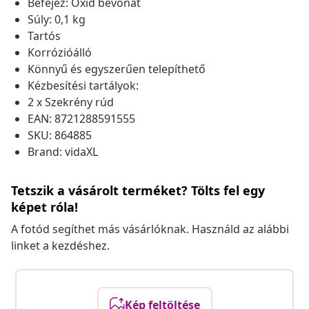
Befejez: Oxid bevonat
Súly: 0,1 kg
Tartós
Korrózióálló
Könnyű és egyszerűen telepíthető
Kézbesítési tartályok:
2 x Szekrény rúd
EAN: 8721288591555
SKU: 864885
Brand: vidaXL
Tetszik a vásárolt terméket? Tölts fel egy
képet róla!
A fotód segíthet más vásárlóknak. Használd az alábbi
linket a kezdéshez.
Kép feltöltése