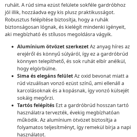
ruháit. A rúd sima ezüst felülete sokféle gardróbhoz
jól illik, hozzáadva egy kis plusz praktikusságot.
Robusztus felépítése biztosítja, hogy a ruhák
biztonságosan lógnak, és kielégít mindenki igényeit,
aki megbízható és stílusos megoldásra vágyik.
Alumínium ötvözet szerkezet
Az anyag híres az
erejéről és könnyű súlyáról, így ez a gardróbrúd
könnyen telepíthető, és sok ruhát elbír anélkül,
hogy elgörbülne.
Sima és elegáns felület
Az oxid bevonat miatt a
rúd vizuálisan vonzó ezüst színű, ami ellenáll a
karcolásoknak és a kopásnak, így vonzó külsejét
sokáig megőrzi.
Tartós felépítés
Ezt a gardróbrúd hosszan tartó
használatra tervezték, évekig megbízhatóan
működik. Az alumínium ötvözet biztosítja a
folyamatos teljesítményt, így remekül bírja a napi
használatot.