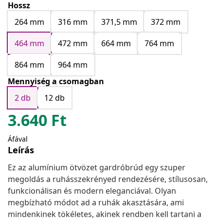
Hossz
264 mm
316 mm
371,5 mm
372 mm
464 mm
472 mm
664 mm
764 mm
864 mm
964 mm
Mennyiség a csomagban
2 db
12 db
3.640
Ft
Áfával
Leírás
Ez az alumínium ötvözet gardróbrúd egy szuper
megoldás a ruhásszekrényed rendezésére, stílusosan,
funkcionálisan és modern eleganciával. Olyan
megbízható módot ad a ruhák akasztására, ami
mindenkinek tökéletes, akinek rendben kell tartani a