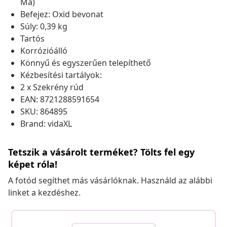
Ma)
Befejez: Oxid bevonat
Súly: 0,39 kg
Tartós
Korrózióálló
Könnyű és egyszerűen telepíthető
Kézbesítési tartályok:
2 x Szekrény rúd
EAN: 8721288591654
SKU: 864895
Brand: vidaXL
Tetszik a vásárolt terméket? Tölts fel egy
képet róla!
A fotód segíthet más vásárlóknak. Használd az alábbi
linket a kezdéshez.