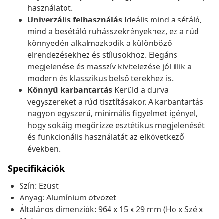
használatot.
Univerzális felhasználás
Ideális mind a sétáló,
mind a besétáló ruhásszekrényekhez, ez a rúd
könnyedén alkalmazkodik a különböző
elrendezésekhez és stílusokhoz. Elegáns
megjelenése és masszív kivitelezése jól illik a
modern és klasszikus belső terekhez is.
Könnyű karbantartás
Kerüld a durva
vegyszereket a rúd tisztításakor. A karbantartás
nagyon egyszerű, minimális figyelmet igényel,
hogy sokáig megőrizze esztétikus megjelenését
és funkcionális használatát az elkövetkező
években.
Specifikációk
Szín: Ezüst
Anyag: Alumínium ötvözet
Általános dimenziók: 964 x 15 x 29 mm (Ho x Szé x