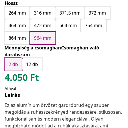
Hossz
264 mm
316 mm
371,5 mm
372 mm
464 mm
472 mm
664 mm
764 mm
864 mm
964 mm
Mennyiség a csomagbanCsomagban való
darabszám
2 db
12 db
4.050
Ft
Áfával
Leírás
Ez az alumínium ötvözet gardróbrúd egy szuper
megoldás a ruhásszekrényed rendezésére, stílusosan,
funkcionálisan és modern eleganciával. Olyan
megbízható módot ad a ruhák akasztására, ami