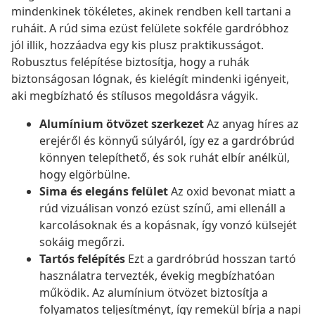
mindenkinek tökéletes, akinek rendben kell tartani a
ruháit. A rúd sima ezüst felülete sokféle gardróbhoz
jól illik, hozzáadva egy kis plusz praktikusságot.
Robusztus felépítése biztosítja, hogy a ruhák
biztonságosan lógnak, és kielégít mindenki igényeit,
aki megbízható és stílusos megoldásra vágyik.
Alumínium ötvözet szerkezet
Az anyag híres az
erejéről és könnyű súlyáról, így ez a gardróbrúd
könnyen telepíthető, és sok ruhát elbír anélkül,
hogy elgörbülne.
Sima és elegáns felület
Az oxid bevonat miatt a
rúd vizuálisan vonzó ezüst színű, ami ellenáll a
karcolásoknak és a kopásnak, így vonzó külsejét
sokáig megőrzi.
Tartós felépítés
Ezt a gardróbrúd hosszan tartó
használatra tervezték, évekig megbízhatóan
működik. Az alumínium ötvözet biztosítja a
folyamatos teljesítményt, így remekül bírja a napi