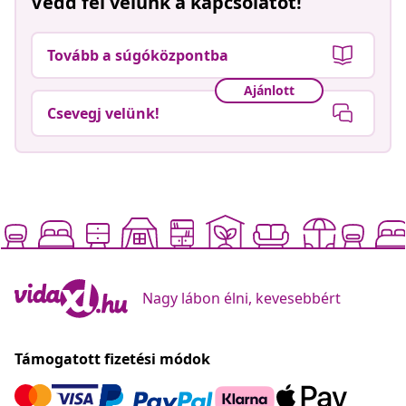
Vedd fel velünk a kapcsolatot!
Tovább a súgóközpontba
Ajánlott
Csevegj velünk!
Nagy lábon élni, kevesebbért
Támogatott fizetési módok