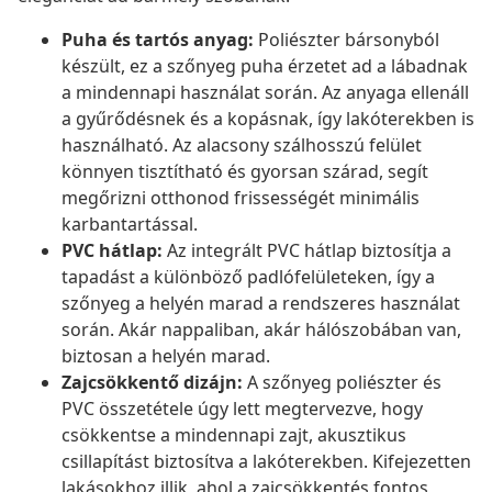
Puha és tartós anyag:
Poliészter bársonyból
készült, ez a szőnyeg puha érzetet ad a lábadnak
a mindennapi használat során. Az anyaga ellenáll
a gyűrődésnek és a kopásnak, így lakóterekben is
használható. Az alacsony szálhosszú felület
könnyen tisztítható és gyorsan szárad, segít
megőrizni otthonod frissességét minimális
karbantartással.
PVC hátlap:
Az integrált PVC hátlap biztosítja a
tapadást a különböző padlófelületeken, így a
szőnyeg a helyén marad a rendszeres használat
során. Akár nappaliban, akár hálószobában van,
biztosan a helyén marad.
Zajcsökkentő dizájn:
A szőnyeg poliészter és
PVC összetétele úgy lett megtervezve, hogy
csökkentse a mindennapi zajt, akusztikus
csillapítást biztosítva a lakóterekben. Kifejezetten
lakásokhoz illik, ahol a zajcsökkentés fontos,