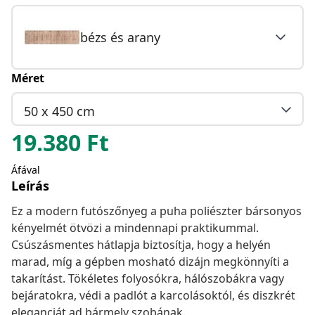
bézs és arany
Méret
50 x 450 cm
19.380
Ft
Áfával
Leírás
Ez a modern futószőnyeg a puha poliészter bársonyos
kényelmét ötvözi a mindennapi praktikummal.
Csúszásmentes hátlapja biztosítja, hogy a helyén
marad, míg a gépben mosható dizájn megkönnyíti a
takarítást. Tökéletes folyosókra, hálószobákra vagy
bejáratokra, védi a padlót a karcolásoktól, és diszkrét
eleganciát ad bármely szobának.