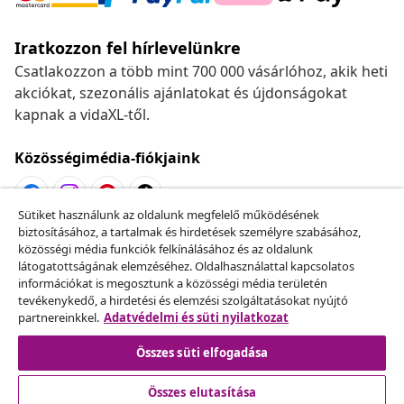
Iratkozzon fel hírlevelünkre
Csatlakozzon a több mint 700 000 vásárlóhoz, akik heti
akciókat, szezonális ajánlatokat és újdonságokat
kapnak a vidaXL-től.
Közösségimédia-fiókjaink
Sütiket használunk az oldalunk megfelelő működésének
biztosításához, a tartalmak és hirdetések személyre szabásához,
Szerződéstől való elállás
közösségi média funkciók felkínálásához és az oldalunk
Küldj be egy rendelés lemondására vonatkozó
látogatottságának elemzéséhez. Oldalhasználattal kapcsolatos
információkat is megosztunk a közösségi média területén
kérelmet.
tevékenykedő, a hirdetési és elemzési szolgáltatásokat nyújtó
partnereinkkel.
Adatvédelmi és süti nyilatkozat
Szerződéstől való elállás
Összes süti elfogadása
Összes elutasítása