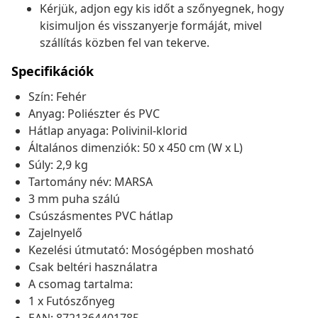
Kérjük, adjon egy kis időt a szőnyegnek, hogy
kisimuljon és visszanyerje formáját, mivel
szállítás közben fel van tekerve.
Specifikációk
Szín: Fehér
Anyag: Poliészter és PVC
Hátlap anyaga: Polivinil-klorid
Általános dimenziók: 50 x 450 cm (W x L)
Súly: 2,9 kg
Tartomány név: MARSA
3 mm puha szálú
Csúszásmentes PVC hátlap
Zajelnyelő
Kezelési útmutató: Mosógépben mosható
Csak beltéri használatra
A csomag tartalma:
1 x Futószőnyeg