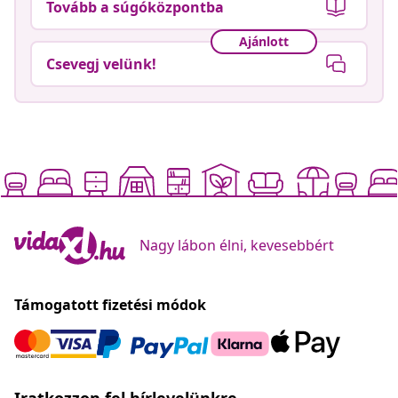
Tovább a súgóközpontba
Ajánlott
Csevegj velünk!
Nagy lábon élni, kevesebbért
Támogatott fizetési módok
Iratkozzon fel hírlevelünkre