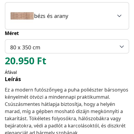
bézs és arany
Méret
80 x 350 cm
20.950
Ft
Áfával
Leírás
Ez a modern futószőnyeg a puha poliészter bársonyos
kényelmét ötvözi a mindennapi praktikummal.
Csúszásmentes hátlapja biztosítja, hogy a helyén
marad, míg a gépben mosható dizájn megkönnyíti a
takarítást. Tökéletes folyosókra, hálószobákra vagy
bejáratokra, védi a padlót a karcolásoktól, és diszkrét
eleganciát ad bármely szobának.