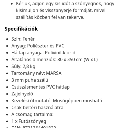
Kérjük, adjon egy kis időt a szőnyegnek, hogy
kisimuljon és visszanyerje formáját, mivel
szállítás közben fel van tekerve.
Specifikációk
Szín: Fehér
Anyag: Poliészter és PVC
Hátlap anyaga: Polivinil-klorid
Általános dimenziók: 80 x 350 cm (W x L)
Súly: 2,8 kg
Tartomány név: MARSA
3 mm puha szálú
Csúszásmentes PVC hátlap
Zajelnyelő
Kezelési útmutató: Mosógépben mosható
Csak beltéri használatra
A csomag tartalma:
1 x Futószőnyeg