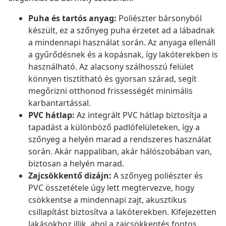
Puha és tartós anyag:
Poliészter bársonyból
készült, ez a szőnyeg puha érzetet ad a lábadnak
a mindennapi használat során. Az anyaga ellenáll
a gyűrődésnek és a kopásnak, így lakóterekben is
használható. Az alacsony szálhosszú felület
könnyen tisztítható és gyorsan szárad, segít
megőrizni otthonod frissességét minimális
karbantartással.
PVC hátlap:
Az integrált PVC hátlap biztosítja a
tapadást a különböző padlófelületeken, így a
szőnyeg a helyén marad a rendszeres használat
során. Akár nappaliban, akár hálószobában van,
biztosan a helyén marad.
Zajcsökkentő dizájn:
A szőnyeg poliészter és
PVC összetétele úgy lett megtervezve, hogy
csökkentse a mindennapi zajt, akusztikus
csillapítást biztosítva a lakóterekben. Kifejezetten
lakásokhoz illik, ahol a zajcsökkentés fontos,