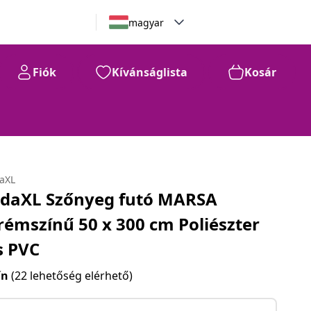
magyar
Fiók
Kívánságlista
Kosár
daXL
idaXL Szőnyeg futó MARSA
rémszínű 50 x 300 cm Poliészter
s PVC
ín
(22 lehetőség elérhető)