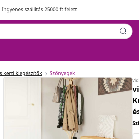
Ingyenes szállítás 25000 ft felett
 kerti kiegészítők
Szőnyegek
vi
v
K
é
Sz