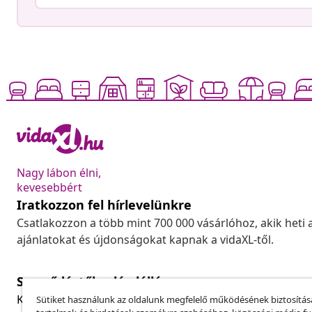
Nagy lábon élni,
kevesebbért
Iratkozzon fel hírlevelünkre
Csatlakozzon a több mint 700 000 vásárlóhoz, akik heti 
ajánlatokat és újdonságokat kapnak a vidaXL-től.
Szerződéstől való elállás
Küldj be egy rendelés lemondására vonatkozó kérelmet
Sütiket használunk az oldalunk megfelelő működésének biztosítás