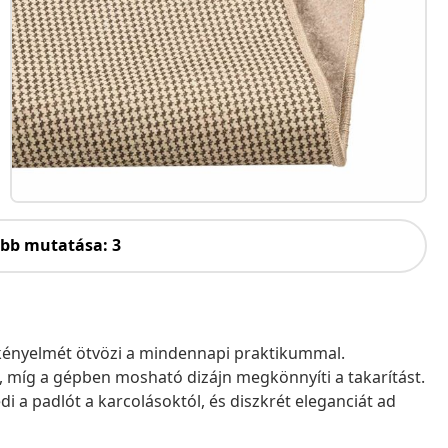
öbb mutatása: 3
kényelmét ötvözi a mindennapi praktikummal.
, míg a gépben mosható dizájn megkönnyíti a takarítást.
i a padlót a karcolásoktól, és diszkrét eleganciát ad