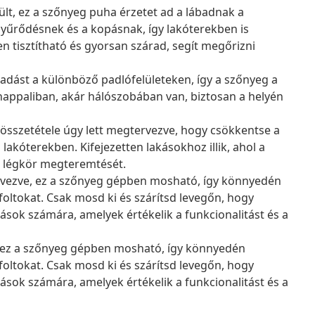
lt, ez a szőnyeg puha érzetet ad a lábadnak a
gyűrődésnek és a kopásnak, így lakóterekben is
n tisztítható és gyorsan szárad, segít megőrizni
apadást a különböző padlófelületeken, így a szőnyeg a
nappaliban, akár hálószobában van, biztosan a helyén
összetétele úgy lett megtervezve, hogy csökkentse a
a lakóterekben. Kifejezetten lakásokhoz illik, ahol a
i légkör megteremtését.
rvezve, ez a szőnyeg gépben mosható, így könnyedén
oltokat. Csak mosd ki és szárítsd levegőn, hogy
ások számára, amelyek értékelik a funkcionalitást és a
 ez a szőnyeg gépben mosható, így könnyedén
oltokat. Csak mosd ki és szárítsd levegőn, hogy
ások számára, amelyek értékelik a funkcionalitást és a