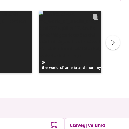
Bejegyzés
the_world_of_amelia_and_mummy_
közzétevője
Bejegyz
homebye
közzétev
Csevegj velünk!