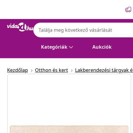
Előző
Következő
Kategóriák
Aukciók
Kezdőlap
Otthon és kert
Lakberendezési tárgyak és