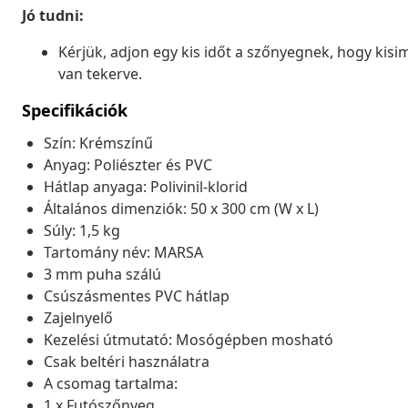
Jó tudni:
Kérjük, adjon egy kis időt a szőnyegnek, hogy kisim
van tekerve.
Specifikációk
Szín: Krémszínű
Anyag: Poliészter és PVC
Hátlap anyaga: Polivinil-klorid
Általános dimenziók: 50 x 300 cm (W x L)
Súly: 1,5 kg
Tartomány név: MARSA
3 mm puha szálú
Csúszásmentes PVC hátlap
Zajelnyelő
Kezelési útmutató: Mosógépben mosható
Csak beltéri használatra
A csomag tartalma:
1 x Futószőnyeg