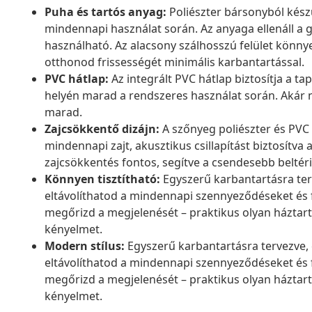
Puha és tartós anyag:
Poliészter bársonyból készü
mindennapi használat során. Az anyaga ellenáll a 
használható. Az alacsony szálhosszú felület könnye
otthonod frissességét minimális karbantartással.
PVC hátlap:
Az integrált PVC hátlap biztosítja a t
helyén marad a rendszeres használat során. Akár 
marad.
Zajcsökkentő dizájn:
A szőnyeg poliészter és PVC 
mindennapi zajt, akusztikus csillapítást biztosítva 
zajcsökkentés fontos, segítve a csendesebb beltér
Könnyen tisztítható:
Egyszerű karbantartásra te
eltávolíthatod a mindennapi szennyeződéseket és f
megőrizd a megjelenését – praktikus olyan háztart
kényelmet.
Modern stílus:
Egyszerű karbantartásra tervezve,
eltávolíthatod a mindennapi szennyeződéseket és f
megőrizd a megjelenését – praktikus olyan háztart
kényelmet.