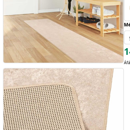
Mé
1
Áfá