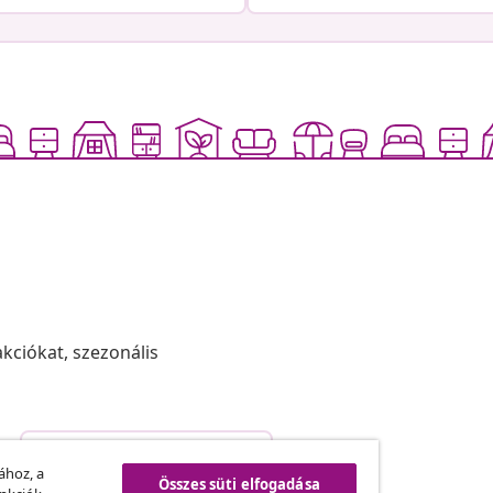
akciókat, szezonális
Szerződéstől való elállás
.
ához, a
Összes süti elfogadása