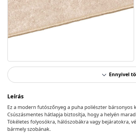
Ennyivel t
Leírás
Ez a modern futószőnyeg a puha poliészter bársonyos 
Csúszásmentes hátlapja biztosítja, hogy a helyén marad
Tökéletes folyosókra, hálószobákra vagy bejáratokra, véd
bármely szobának.