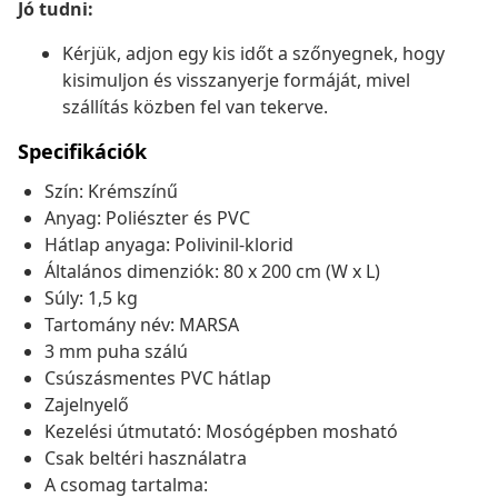
Jó tudni:
Kérjük, adjon egy kis időt a szőnyegnek, hogy
kisimuljon és visszanyerje formáját, mivel
szállítás közben fel van tekerve.
Specifikációk
Szín: Krémszínű
Anyag: Poliészter és PVC
Hátlap anyaga: Polivinil-klorid
Általános dimenziók: 80 x 200 cm (W x L)
Súly: 1,5 kg
Tartomány név: MARSA
3 mm puha szálú
Csúszásmentes PVC hátlap
Zajelnyelő
Kezelési útmutató: Mosógépben mosható
Csak beltéri használatra
A csomag tartalma: