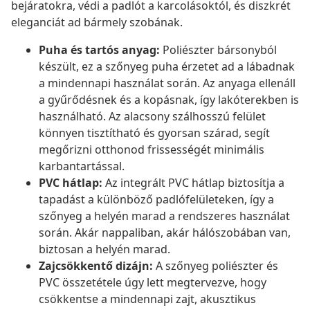
bejáratokra, védi a padlót a karcolásoktól, és diszkrét
eleganciát ad bármely szobának.
Puha és tartós anyag:
Poliészter bársonyból
készült, ez a szőnyeg puha érzetet ad a lábadnak
a mindennapi használat során. Az anyaga ellenáll
a gyűrődésnek és a kopásnak, így lakóterekben is
használható. Az alacsony szálhosszú felület
könnyen tisztítható és gyorsan szárad, segít
megőrizni otthonod frissességét minimális
karbantartással.
PVC hátlap:
Az integrált PVC hátlap biztosítja a
tapadást a különböző padlófelületeken, így a
szőnyeg a helyén marad a rendszeres használat
során. Akár nappaliban, akár hálószobában van,
biztosan a helyén marad.
Zajcsökkentő dizájn:
A szőnyeg poliészter és
PVC összetétele úgy lett megtervezve, hogy
csökkentse a mindennapi zajt, akusztikus