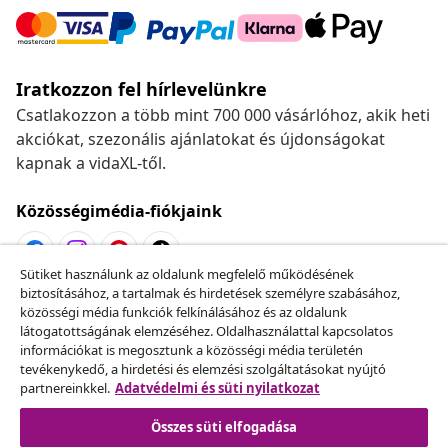
Iratkozzon fel hírlevelünkre
Csatlakozzon a több mint 700 000 vásárlóhoz, akik heti
akciókat, szezonális ajánlatokat és újdonságokat
kapnak a vidaXL-től.
Közösségimédia-fiókjaink
Sütiket használunk az oldalunk megfelelő működésének
biztosításához, a tartalmak és hirdetések személyre szabásához,
Szerződéstől való elállás
közösségi média funkciók felkínálásához és az oldalunk
Küldj be egy rendelés lemondására vonatkozó
látogatottságának elemzéséhez. Oldalhasználattal kapcsolatos
információkat is megosztunk a közösségi média területén
kérelmet.
tevékenykedő, a hirdetési és elemzési szolgáltatásokat nyújtó
partnereinkkel.
Adatvédelmi és süti nyilatkozat
Szerződéstől való elállás
Összes süti elfogadása