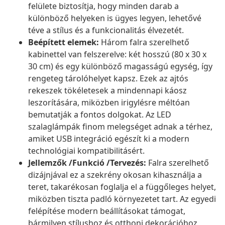
felülete biztosítja, hogy minden darab a
különböző helyeken is ügyes legyen, lehetővé
téve a stílus és a funkcionalitás élvezetét.
Beépített elemek:
Három falra szerelhető
kabinettel van felszerelve: két hosszú (80 x 30 x
30 cm) és egy különböző magasságú egység, így
rengeteg tárolóhelyet kapsz. Ezek az ajtós
rekeszek tökéletesek a mindennapi káosz
leszorítására, miközben irigylésre méltóan
bemutatják a fontos dolgokat. Az LED
szalaglámpák finom melegséget adnak a térhez,
amiket USB integráció egészít ki a modern
technológiai kompatibilitásért.
Jellemzők /Funkció /Tervezés:
Falra szerelhető
dizájnjával ez a szekrény okosan kihasználja a
teret, takarékosan foglalja el a függőleges helyet,
miközben tiszta padló környezetet tart. Az egyedi
felépítése modern beállításokat támogat,
bármilyen stílushoz és otthoni dekorációhoz