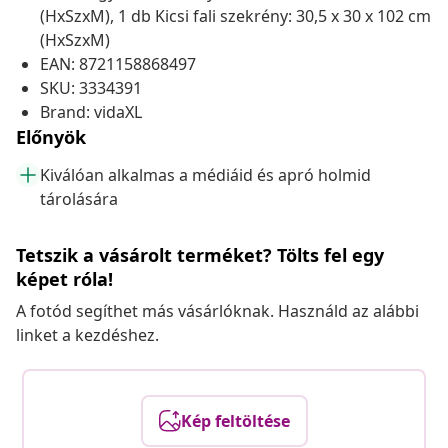
(HxSzxM), 1 db Kicsi fali szekrény: 30,5 x 30 x 102 cm
(HxSzxM)
EAN: 8721158868497
SKU: 3334391
Brand: vidaXL
Előnyök
Kiválóan alkalmas a médiáid és apró holmid
tárolására
Tetszik a vásárolt terméket? Tölts fel egy
képet róla!
A fotód segíthet más vásárlóknak. Használd az alábbi
linket a kezdéshez.
Kép feltöltése