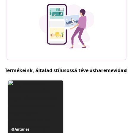
Termékeink, általad stílusossá téve #sharemevidaxl
Bejegyzés
Antunes