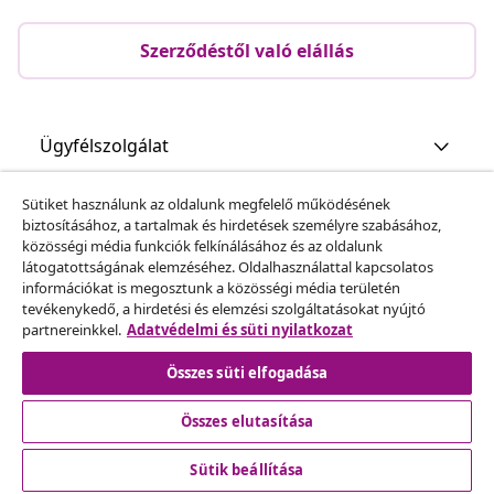
Szerződéstől való elállás
Ügyfélszolgálat
Sütiket használunk az oldalunk megfelelő működésének
Üzlet
biztosításához, a tartalmak és hirdetések személyre szabásához,
közösségi média funkciók felkínálásához és az oldalunk
látogatottságának elemzéséhez. Oldalhasználattal kapcsolatos
vidaXL
információkat is megosztunk a közösségi média területén
tevékenykedő, a hirdetési és elemzési szolgáltatásokat nyújtó
partnereinkkel.
Adatvédelmi és süti nyilatkozat
Fedezz fel többet
Összes süti elfogadása
Összes elutasítása
Sütik beállítása