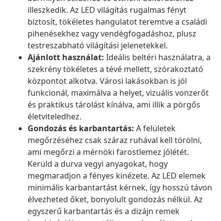
illeszkedik. Az LED világítás rugalmas fényt
biztosít, tökéletes hangulatot teremtve a családi
pihenésekhez vagy vendégfogadáshoz, plusz
testreszabható világítási jelenetekkel.
Ajánlott használat:
Ideális beltéri használatra, a
szekrény tökéletes a tévé mellett, szórakoztató
központot alkotva. Városi lakásokban is jól
funkcionál, maximálva a helyet, vizuális vonzerőt
és praktikus tárolást kínálva, ami illik a pörgős
életviteledhez.
Gondozás és karbantartás:
A felületek
megőrzéséhez csak száraz ruhával kell törölni,
ami megőrzi a mérnöki farostlemez jólétét.
Kerüld a durva vegyi anyagokat, hogy
megmaradjon a fényes kinézete. Az LED elemek
minimális karbantartást kérnek, így hosszú távon
élvezheted őket, bonyolult gondozás nélkül. Az
egyszerű karbantartás és a dizájn remek