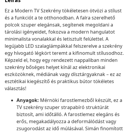
Leírás
Ez a Modern TV Szekrény tökéletesen ötvözi a stílust
és a funkciót a te otthonodban. A falra szerelhető
polcok szuper elegánsak, segítenek megoldani a
tárolási igényeidet, fokozva a modern hangulatot
minimalista vonalakkal és letisztult felülettel. A
legújabb LED szalaglámpákkal felszerelve a szekrény
egy hívogató légkört teremt a kifinomult stílusodhoz.
Képzeld el, hogy egy rendezett nappaliban minden
szekrény bőséges helyet kínál az elektronikai
eszközöknek, médiának vagy dísztárgyaknak – ez az
esztétikai kiegészítő és praktikus bútor tökéletes
választás!
Anyagok:
Mérnöki farostlemezből készült, ez a
TV szekrény szuper strapabíró struktúrát
biztosít, ami időtálló. A farostlemez elegáns és
erős, megakadályozza a deformálódást vagy
zsugorodást az idő múlásával. Simán finomított