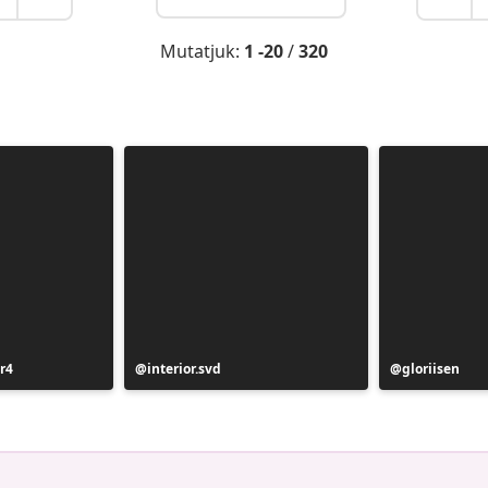
Mutatjuk:
1 -20
/
320
r4
Bejegyzés
interior.svd
Bejegyzés
gloriisen
közzétevője
közzétevője