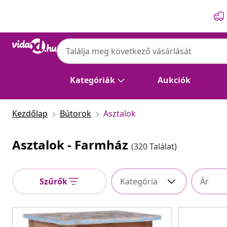
Előző
Következő
Kategóriák
Aukciók
Kezdőlap
Bútorok
Asztalok
Asztalok - Farmház
(320 Találat)
Szűrők
Kategória
Ár