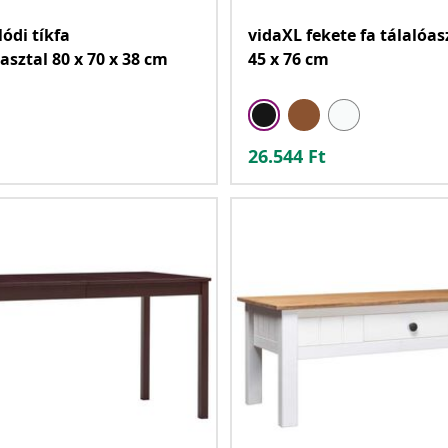
ódi tíkfa
vidaXL fekete fa tálalóas
sztal 80 x 70 x 38 cm
45 x 76 cm
26.544
Ft