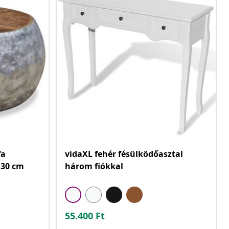
fa
vidaXL fehér fésülködőasztal
 30 cm
három fiókkal
55.400
Ft