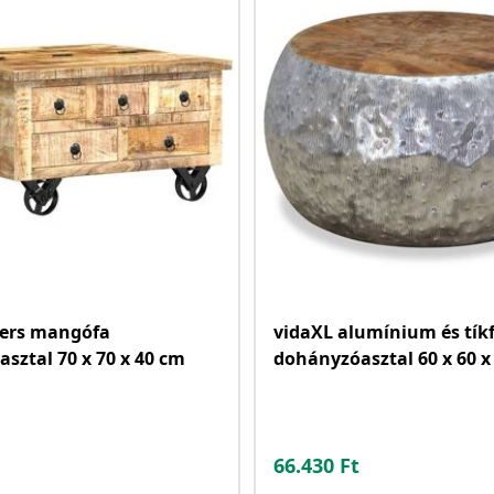
yers mangófa
vidaXL alumínium és tík
sztal 70 x 70 x 40 cm
dohányzóasztal 60 x 60 x
66.430
Ft