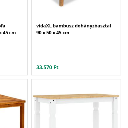
őfa
vidaXL bambusz dohányzóasztal
x 45 cm
90 x 50 x 45 cm
33.570
Ft