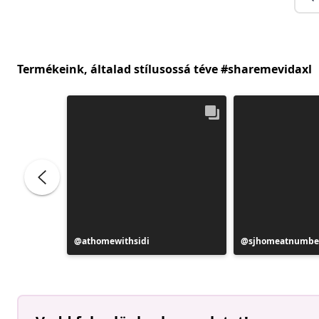
Termékeink, általad stílusossá téve #sharemevidaxl
Bejegyzés
athomewithsidi
Bejegyzés
sjhomeatnumbe
közzétevője
közzétevője