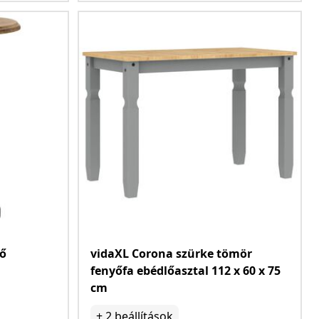
yő
vidaXL Corona szürke tömör
fenyőfa ebédlőasztal 112 x 60 x 75
cm
+
2
beállítások