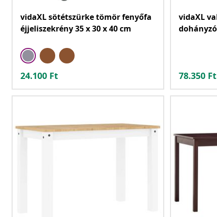
vidaXL sötétszürke tömör fenyőfa
vidaXL val
éjjeliszekrény 35 x 30 x 40 cm
dohányzóa
24.100
Ft
78.350
Ft