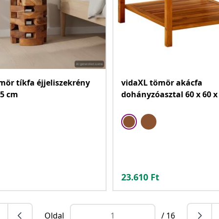
mör tíkfa éjjeliszekrény
vidaXL tömör akácfa
45 cm
dohányzóasztal 60 x 60 x
23.610
Ft
Oldal
/ 16