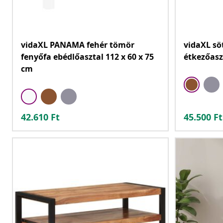
vidaXL PANAMA fehér tömör
vidaXL sö
fenyőfa ebédlőasztal 112 x 60 x 75
étkezőasz
cm
42.610
Ft
45.500
Ft