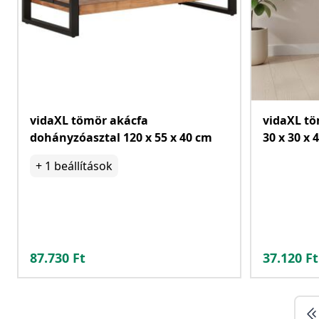
vidaXL tömör akácfa
vidaXL tö
dohányzóasztal 120 x 55 x 40 cm
30 x 30 x 
+
1
beállítások
87.730
Ft
37.120
Ft