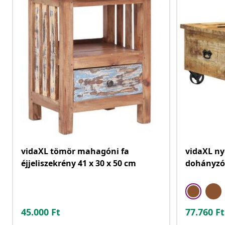
vidaXL tömör mahagóni fa
vidaXL n
éjjeliszekrény 41 x 30 x 50 cm
dohányzóa
45.000
Ft
77.760
Ft