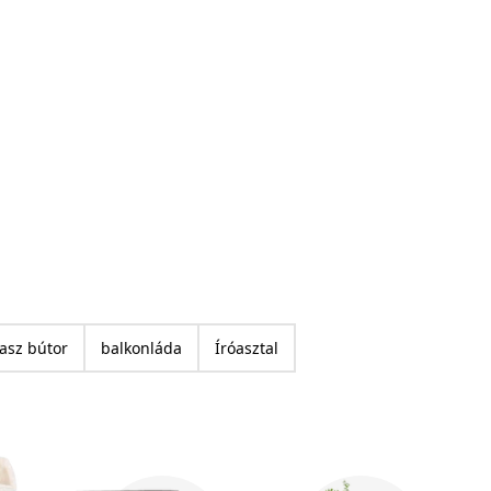
rasz bútor
balkonláda
Íróasztal