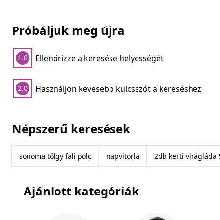
Próbáljuk meg újra
Ellenőrizze a keresése helyességét
1.0
Használjon kevesebb kulcsszót a kereséshez
2.0
Népszerű keresések
sonoma tölgy fali polc
napvitorla
2db kerti virágláda 
Ajánlott kategóriák