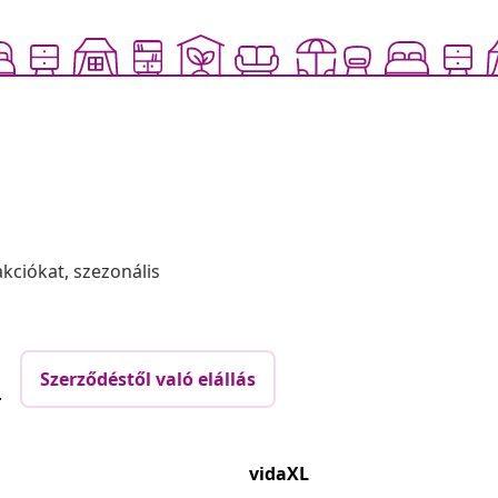
akciókat, szezonális
Szerződéstől való elállás
.
vidaXL