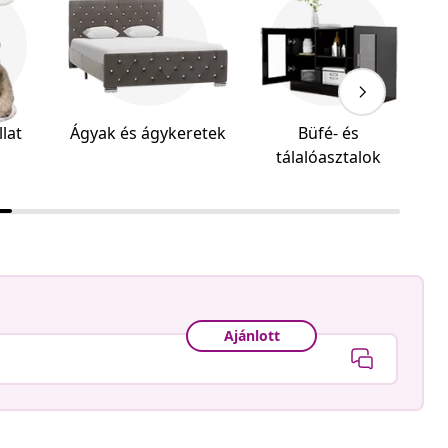
llat
Ágyak és ágykeretek
Büfé- és
tálalóasztalok
Ajánlott