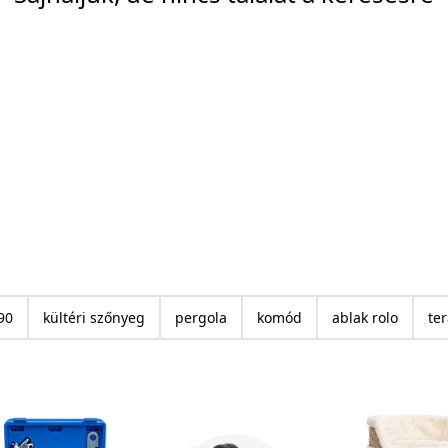
90
kültéri szőnyeg
pergola
komód
ablak rolo
te