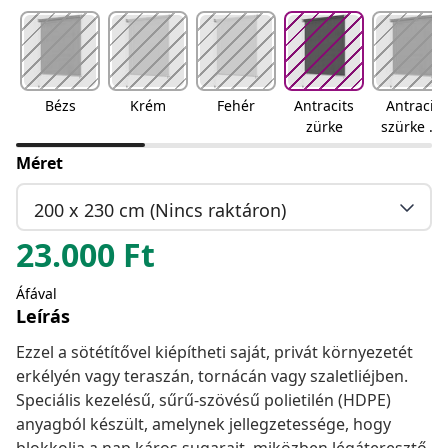
Bézs
Krém
Fehér
Antracits
Antracit
zürke
szürke és
fehér
Méret
csíkos
200 x 230 cm (Nincs raktáron)
23.000
Ft
Áfával
Leírás
Ezzel a sötétítővel kiépítheti saját, privát környezetét
erkélyén vagy teraszán, tornácán vagy szaletliéjben.
Speciális kezelésű, sűrű-szövésű polietilén (HDPE)
anyagból készült, amelynek jellegzetessége, hogy