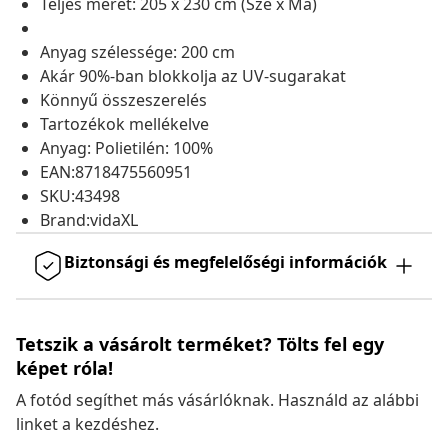
Teljes méret: 205 x 230 cm (Szé x Ma)
Anyag szélessége: 200 cm
Akár 90%-ban blokkolja az UV-sugarakat
Könnyű összeszerelés
Tartozékok mellékelve
Anyag: Polietilén: 100%
EAN:8718475560951
SKU:43498
Brand:vidaXL
Biztonsági és megfelelőségi információk
Tetszik a vásárolt terméket? Tölts fel egy
képet róla!
A fotód segíthet más vásárlóknak. Használd az alábbi
linket a kezdéshez.