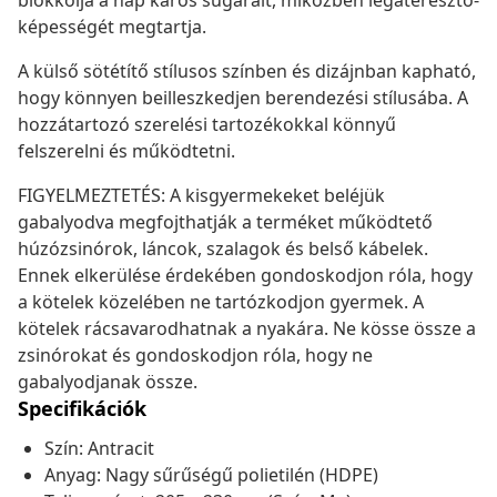
blokkolja a nap káros sugarait, miközben légáteresztő-
képességét megtartja.
A külső sötétítő stílusos színben és dizájnban kapható,
hogy könnyen beilleszkedjen berendezési stílusába. A
hozzátartozó szerelési tartozékokkal könnyű
felszerelni és működtetni.
FIGYELMEZTETÉS: A kisgyermekeket beléjük
gabalyodva megfojthatják a terméket működtető
húzózsinórok, láncok, szalagok és belső kábelek.
Ennek elkerülése érdekében gondoskodjon róla, hogy
a kötelek közelében ne tartózkodjon gyermek. A
kötelek rácsavarodhatnak a nyakára. Ne kösse össze a
zsinórokat és gondoskodjon róla, hogy ne
gabalyodjanak össze.
Specifikációk
Szín: Antracit
Anyag: Nagy sűrűségű polietilén (HDPE)