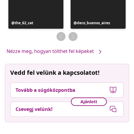
Bejegyzés
the_62_cat
Bejegyzés
deco_buenos_aires
közzétevője
közzétevője
Nézze meg, hogyan tölthet fel képeket
Vedd fel velünk a kapcsolatot!
Tovább a súgóközpontba
Ajánlott
Csevegj velünk!