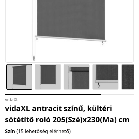
vidaXL
vidaXL antracit színű, kültéri
sötétítő roló 205(Szé)x230(Ma) cm
Szín
(15 lehetőség elérhető)