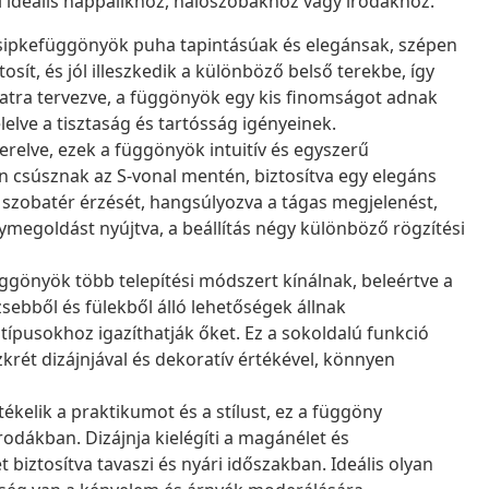
i ideális nappalikhoz, hálószobákhoz vagy irodákhoz.
 csipkefüggönyök puha tapintásúak és elegánsak, szépen
sít, és jól illeszkedik a különböző belső terekbe, így
latra tervezve, a függönyök egy kis finomságot adnak
lve a tisztaság és tartósság igényeinek.
erelve, ezek a függönyök intuitív és egyszerű
n csúsznak az S-vonal mentén, biztosítva egy elegáns
i a szobatér érzését, hangsúlyozva a tágas megjelenést,
ymegoldást nyújtva, a beállítás négy különböző rögzítési
gönyök több telepítési módszert kínálnak, beleértve a
ebből és fülekből álló lehetőségek állnak
típusokhoz igazíthatják őket. Ez a sokoldalú funkció
zkrét dizájnjával és dekoratív értékével, könnyen
ékelik a praktikumot és a stílust, ez a függöny
odákban. Dizájnja kielégíti a magánélet és
biztosítva tavaszi és nyári időszakban. Ideális olyan