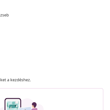
 zseb
nket a kezdéshez.