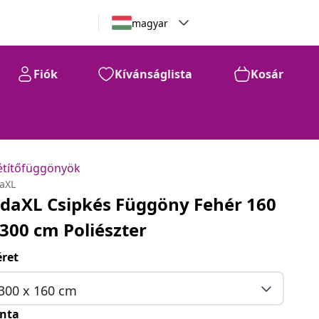
magyar
Fiók
Kívánságlista
Kosár
étítőfüggönyök
daXL
idaXL Csipkés Függöny Fehér 160
 300 cm Poliészter
ret
300 x 160 cm
nta