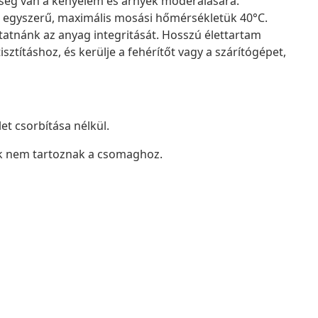
ükség van a kényelem és árnyék moderálására.
egyszerű, maximális mosási hőmérsékletük 40°C.
tatnánk az anyag integritását. Hosszú élettartam
sztításhoz, és kerülje a fehérítőt vagy a szárítógépet,
t csorbítása nélkül.
ok nem tartoznak a csomaghoz.