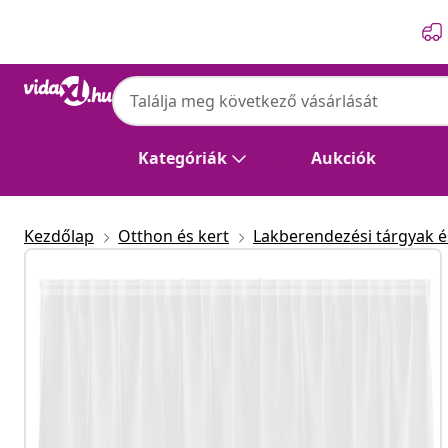
Előző
Következő
Kategóriák
Aukciók
Kezdőlap
Otthon és kert
Lakberendezési tárgyak és