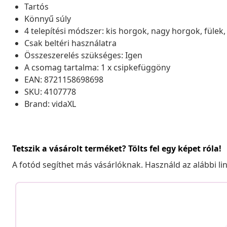
Tartós
Könnyű súly
4 telepítési módszer: kis horgok, nagy horgok, fülek,
Csak beltéri használatra
Összeszerelés szükséges: Igen
A csomag tartalma: 1 x csipkefüggöny
EAN: 8721158698698
SKU: 4107778
Brand: vidaXL
Tetszik a vásárolt terméket? Tölts fel egy képet róla!
A fotód segíthet más vásárlóknak. Használd az alábbi li