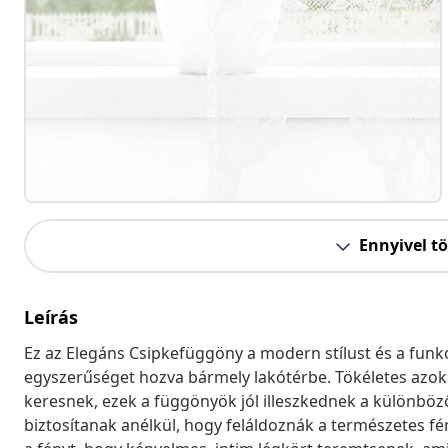
Ennyivel t
Leírás
Ez az Elegáns Csipkefüggöny a modern stílust és a funkci
egyszerűséget hozva bármely lakótérbe. Tökéletes azokna
keresnek, ezek a függönyök jól illeszkednek a különbö
biztosítanak anélkül, hogy feláldoznák a természetes fé