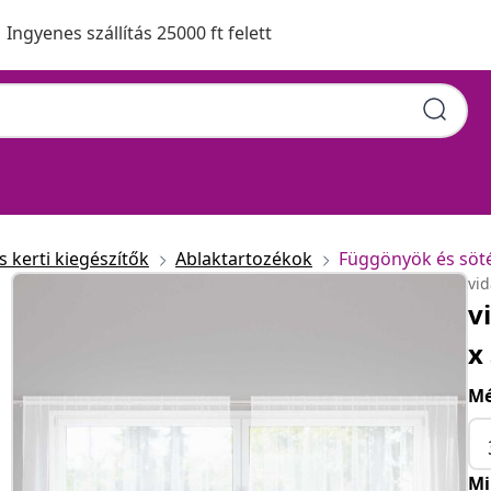
Ingyenes szállítás 25000 ft felett
 kerti kiegészítők
Ablaktartozékok
Függönyök és söt
vi
v
x
Mé
Mi