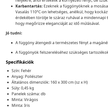
helyekre, ahol értékelik a környezeti fényt, de sz
Karbantartás:
Ezeknek a függönyöknek a mosása 
Vasalás 110°C-on lehetséges, anélkül, hogy kockáz
érdekében törölje le száraz ruhával a mindennapi ti
hogy megőrizze eleganciáját az idő múlásával.
Jó tudni:
A függöny átengedi a természetes fényt a magánéle
A függönyök felszereléséhez szükséges tartozék
Specifikációk
Szín: Fehér
Anyag: Poliészter
Általános dimenziók: 160 x 300 cm (sz x H)
Súly: 0,45 kg
Panelek száma: db
Minta: Virágos
Minta: Iris