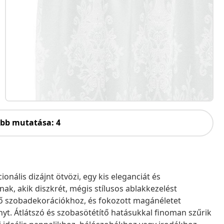
öbb mutatása: 4
onális dizájnt ötvözi, egy kis eleganciát és
k, akik diszkrét, mégis stílusos ablakkezelést
ző szobadekorációkhoz, és fokozott magánéletet
nyt. Átlátszó és szobasötétítő hatásukkal finoman szűrik