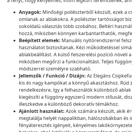
a fényt, hogy kényelmes, intim légkört teremtsenek, am
Anyagok:
Minőségi poliészterből készült, ezek a
omlanak az ablakokra. A poliészter tartósságot bizto
sokoldalú választás több szobához. Beltéri haszná
hozzá, miközben könnyen karbantarthatók, megfele
Beépített elemek:
Manuális nyitórendszerrel felsz
használatot biztosítanak. Kézi működtetéssel simá
ablakbeállítást. A külső felszerelési pozíció növel
miközben megőrzi a funkcionalitást. Teljes függön
módszerrel személyre szabható.
Jellemzők / Funkció / Dizájn:
Az Elegáns Csipkefüg
kis és nagy kampókat a könnyű akasztáshoz. Rúd zs
rendelkezésre, így a felhasználók különböző ablak 
kiegészíti a függöny egyszerű modern stílusát, dis
illeszkedve a különböző dekoratív témákhoz.
Ajánlott használat:
Azok számára készült, akik ért
megtalálja helyét nappalikban, hálószobákban és ir
fényáteresztés igényeit, kényelmes lakókörnyezetet 