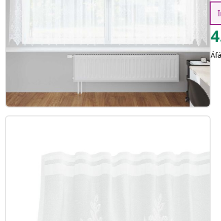
I
4
Áfá