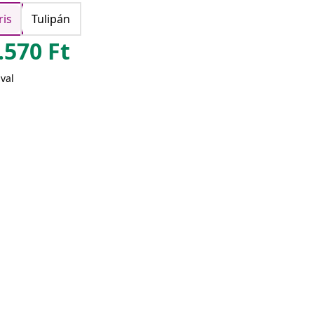
ris
Tulipán
.570
Ft
val