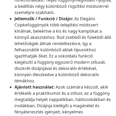
funkcionalitást. Teljes függönymegoldást nyújtva,
a beállítás négy különböző rögzítési módszerrel
személyre szabható.
Jellemzők / Funkció / Dizájn:
Az Elegáns
Csipkefüggönyök több telepítési módszert
kínálnak, beleértve a kis és nagy kampókat a
könnyű akasztáshoz. Rúd zsebből és fülekből álló
lehetőségek állnak rendelkezésre, így a
felhasználók különböző ablak típusokhoz
igazíthatják őket. Ez a sokoldalú funkció
kiegészíti a függöny egyszerű modern stílusát,
diszkrét dizájnjával és dekoratív értékével,
könnyen illeszkedve a különböző dekoratív
témákhoz.
Ajánlott használat:
Azok számára készült, akik
értékelik a praktikumot és a stílust, ez a függöny
megtalálja helyét nappalikban, hálószobákban és
irodákban. Dizájnja kielégíti a magánélet és
fényáteresztés igényeit, kényelmes