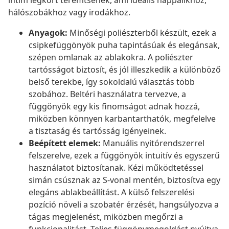
intim légkört teremtsenek, ami ideális nappalikhoz,
hálószobákhoz vagy irodákhoz.
Anyagok:
Minőségi poliészterből készült, ezek a
csipkefüggönyök puha tapintásúak és elegánsak,
szépen omlanak az ablakokra. A poliészter
tartósságot biztosít, és jól illeszkedik a különböző
belső terekbe, így sokoldalú választás több
szobához. Beltéri használatra tervezve, a
függönyök egy kis finomságot adnak hozzá,
miközben könnyen karbantarthatók, megfelelve
a tisztaság és tartósság igényeinek.
Beépített elemek:
Manuális nyitórendszerrel
felszerelve, ezek a függönyök intuitív és egyszerű
használatot biztosítanak. Kézi működtetéssel
simán csúsznak az S-vonal mentén, biztosítva egy
elegáns ablakbeállítást. A külső felszerelési
pozíció növeli a szobatér érzését, hangsúlyozva a
tágas megjelenést, miközben megőrzi a