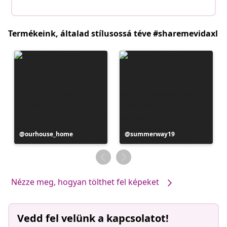
Termékeink, általad stílusossá téve #sharemevidaxl
Bejegyzés
ourhouse_home
Bejegyzés
summerway19
közzétevője
közzétevője
Nézze meg, hogyan tölthet fel képeket
Vedd fel velünk a kapcsolatot!