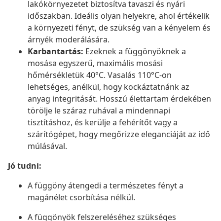
lakókörnyezetet biztosítva tavaszi és nyári
időszakban. Ideális olyan helyekre, ahol értékelik
a környezeti fényt, de szükség van a kényelem és
árnyék moderálására.
Karbantartás:
Ezeknek a függönyöknek a
mosása egyszerű, maximális mosási
hőmérsékletük 40°C. Vasalás 110°C-on
lehetséges, anélkül, hogy kockáztatnánk az
anyag integritását. Hosszú élettartam érdekében
törölje le száraz ruhával a mindennapi
tisztításhoz, és kerülje a fehérítőt vagy a
szárítógépet, hogy megőrizze eleganciáját az idő
múlásával.
Jó tudni:
A függöny átengedi a természetes fényt a
magánélet csorbítása nélkül.
A függönyök felszereléséhez szükséges