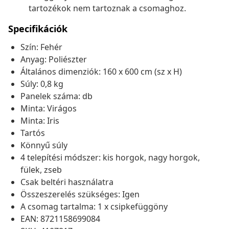
tartozékok nem tartoznak a csomaghoz.
Specifikációk
Szín: Fehér
Anyag: Poliészter
Általános dimenziók: 160 x 600 cm (sz x H)
Súly: 0,8 kg
Panelek száma: db
Minta: Virágos
Minta: Iris
Tartós
Könnyű súly
4 telepítési módszer: kis horgok, nagy horgok,
fülek, zseb
Csak beltéri használatra
Összeszerelés szükséges: Igen
A csomag tartalma: 1 x csipkefüggöny
EAN: 8721158699084