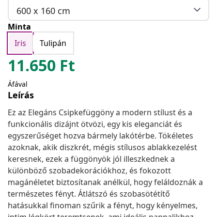
600 x 160 cm
Minta
Iris
Tulipán
11.650
Ft
Áfával
Leírás
Ez az Elegáns Csipkefüggöny a modern stílust és a
funkcionális dizájnt ötvözi, egy kis eleganciát és
egyszerűséget hozva bármely lakótérbe. Tökéletes
azoknak, akik diszkrét, mégis stílusos ablakkezelést
keresnek, ezek a függönyök jól illeszkednek a
különböző szobadekorációkhoz, és fokozott
magánéletet biztosítanak anélkül, hogy feláldoznák a
természetes fényt. Átlátszó és szobasötétítő
hatásukkal finoman szűrik a fényt, hogy kényelmes,