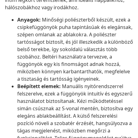
intim légkört teremtsenek, ami ideális nappalikhoz,
hálószobákhoz vagy irodákhoz.
Anyagok:
Minőségi poliészterből készült, ezek a
csipkefüggönyök puha tapintásúak és elegánsak,
szépen omlanak az ablakokra. A poliészter
tartósságot biztosít, és jól illeszkedik a különböző
belső terekbe, így sokoldalú választás több
szobához. Beltéri használatra tervezve, a
függönyök egy kis finomságot adnak hozzá,
miközben könnyen karbantarthatók, megfelelve
a tisztaság és tartósság igényeinek.
Beépített elemek:
Manuális nyitórendszerrel
felszerelve, ezek a függönyök intuitív és egyszerű
használatot biztosítanak. Kézi működtetéssel
simán csúsznak az S-vonal mentén, biztosítva egy
elegáns ablakbeállítást. A külső felszerelési
pozíció növeli a szobatér érzését, hangsúlyozva a
tágas megjelenést, miközben megőrzi a