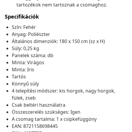
tartozékok nem tartoznak a csomaghoz.
Specifikációk
Szín: Fehér
Anyag: Poliészter
Általános dimenziók: 180 x 150 cm (sz x H)
Súly: 0,25 kg
Panelek száma: db
Minta: Virágos
Minta: Iris
Tartós
Könnyű súly
4 telepítési módszer: kis horgok, nagy horgok,
fülek, zseb
Csak beltéri használatra
Összeszerelés szükséges: Igen
A csomag tartalma: 1 x csipkefüggöny
EAN: 8721158698445