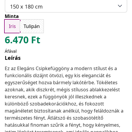
150 x 180 cm
Minta
Iris
Tulipán
6.470
Ft
Áfával
Leírás
Ez az Elegáns Csipkefüggöny a modern stílust és a
funkcionális dizájnt ötvözi, egy kis eleganciát és
egyszerűséget hozva bármely lakótérbe. Tökéletes
azoknak, akik diszkrét, mégis stílusos ablakkezelést
keresnek, ezek a függönyök jól illeszkednek a
különböző szobadekorációkhoz, és fokozott
magánéletet biztosítanak anélkül, hogy feláldoznák a
természetes fényt. Átlátszó és szobasötétítő
hatásukkal finoman szűrik a fényt, hogy kényelmes,