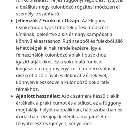
funkcionalitást. Teljes függönymegoldást nyújtva,
a beállítás négy különböző rögzítési módszerrel
személyre szabható.
Jellemzők / Funkció / Dizájn:
Az Elegáns
Csipkefüggönyök több telepítési módszert
kínálnak, beleértve a kis és nagy kampókat a
könnyű akasztáshoz. Rúd zsebből és fülekből álló
lehetőségek állnak rendelkezésre, így a
felhasználók különböző ablak típusokhoz
igazíthatják őket. Ez a sokoldalú funkció
kiegészíti a függöny egyszerű modern stílusát,
diszkrét dizájnjával és dekoratív értékével,
könnyen illeszkedve a különböző dekoratív
témákhoz.
Ajánlott használat:
Azok számára készült, akik
értékelik a praktikumot és a stílust, ez a függöny
megtalálja helyét nappalikban, hálószobákban és
irodákban. Dizájnja kielégíti a magánélet és
fényáteresztés igényeit, kényelmes