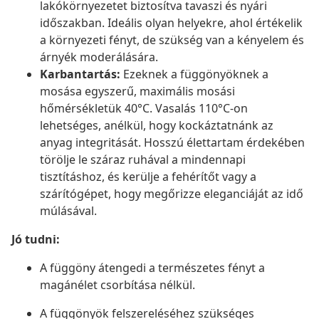
lakókörnyezetet biztosítva tavaszi és nyári
időszakban. Ideális olyan helyekre, ahol értékelik
a környezeti fényt, de szükség van a kényelem és
árnyék moderálására.
Karbantartás:
Ezeknek a függönyöknek a
mosása egyszerű, maximális mosási
hőmérsékletük 40°C. Vasalás 110°C-on
lehetséges, anélkül, hogy kockáztatnánk az
anyag integritását. Hosszú élettartam érdekében
törölje le száraz ruhával a mindennapi
tisztításhoz, és kerülje a fehérítőt vagy a
szárítógépet, hogy megőrizze eleganciáját az idő
múlásával.
Jó tudni:
A függöny átengedi a természetes fényt a
magánélet csorbítása nélkül.
A függönyök felszereléséhez szükséges