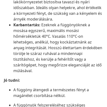
lakókörnyezetet biztosítva tavaszi és nyári
időszakban. Ideális olyan helyekre, ahol értékelik
a környezeti fényt, de szükség van a kényelem és
árnyék moderálására.
Karbantartás:
Ezeknek a függönyöknek a
mosása egyszerű, maximális mosási
hőmérsékletük 40°C. Vasalás 110°C-on
lehetséges, anélkül, hogy kockáztatnánk az
anyag integritását. Hosszú élettartam érdekében
törölje le száraz ruhával a mindennapi
tisztításhoz, és kerülje a fehérítőt vagy a
szárítógépet, hogy megőrizze eleganciáját az idő
múlásával.
Jó tudni:
A függöny átengedi a természetes fényt a
magánélet csorbítása nélkül.
A függönyök felszereléséhez szükséges