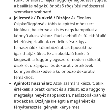
funkcionalitást. Teljes függönymegoldást nyújtva,
a beállítás négy különböző rögzítési módszerrel
személyre szabható.
Jellemzők / Funkció / Dizájn:
Az Elegáns
Csipkefüggönyök több telepítési módszert
kínálnak, beleértve a kis és nagy kampókat a
könnyű akasztáshoz. Rúd zsebből és fülekből álló
lehetőségek állnak rendelkezésre, így a
felhasználók különböző ablak típusokhoz
igazíthatják őket. Ez a sokoldalú funkció
kiegészíti a függöny egyszerű modern stílusát,
diszkrét dizájnjával és dekoratív értékével,
könnyen illeszkedve a különböző dekoratív
témákhoz.
Ajánlott használat:
Azok számára készült, akik
értékelik a praktikumot és a stílust, ez a függöny
megtalálja helyét nappalikban, hálószobákban és
irodákban. Dizájnja kielégíti a magánélet és
fényáteresztés igényeit, kényelmes