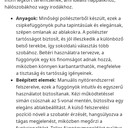
intim légkört teremtsenek, ami ideális nappalikhoz,
hálószobákhoz vagy irodákhoz.
Anyagok:
Minőségi poliészterből készült, ezek a
csipkefüggönyök puha tapintásúak és elegánsak,
szépen omlanak az ablakokra. A poliészter
tartósságot biztosít, és jól illeszkedik a különböző
belső terekbe, így sokoldalú választás több
szobához. Beltéri használatra tervezve, a
függönyök egy kis finomságot adnak hozzá,
miközben könnyen karbantarthatók, megfelelve
a tisztaság és tartósság igényeinek.
Beépített elemek:
Manuális nyitórendszerrel
felszerelve, ezek a függönyök intuitív és egyszerű
használatot biztosítanak. Kézi működtetéssel
simán csúsznak az S-vonal mentén, biztosítva egy
elegáns ablakbeállítást. A külső felszerelési
pozíció növeli a szobatér érzését, hangsúlyozva a
tágas megjelenést, miközben megőrzi a