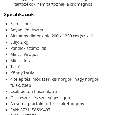
tartozékok nem tartoznak a csomaghoz.
Specifikációk
Szín: Fehér
Anyag: Poliészter
Általános dimenziók: 200 x 1200 cm (sz x H)
Súly: 2 kg
Panelek száma: db
Minta: Virágos
Minta: Iris
Tartós
Könnyű súly
4 telepítési módszer: kis horgok, nagy horgok,
fülek, zseb
Csak beltéri használatra
Összeszerelés szükséges: Igen
A csomag tartalma: 1 x csipkefüggöny
EAN: 8721158699497