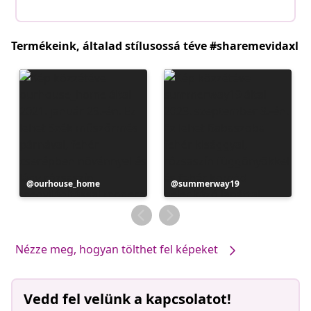
Termékeink, általad stílusossá téve #sharemevidaxl
Bejegyzés
ourhouse_home
Bejegyzés
summerway19
közzétevője
közzétevője
Nézze meg, hogyan tölthet fel képeket
Vedd fel velünk a kapcsolatot!