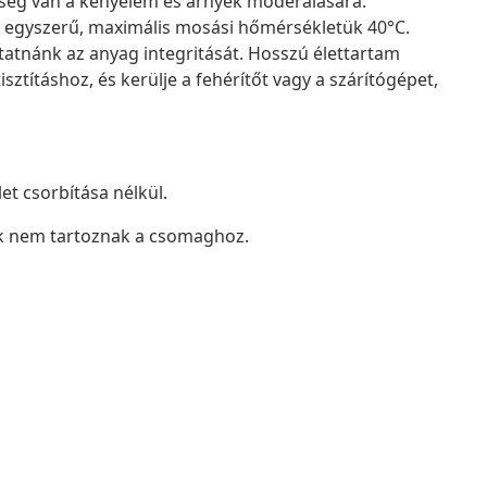
ükség van a kényelem és árnyék moderálására.
egyszerű, maximális mosási hőmérsékletük 40°C.
tatnánk az anyag integritását. Hosszú élettartam
sztításhoz, és kerülje a fehérítőt vagy a szárítógépet,
t csorbítása nélkül.
ok nem tartoznak a csomaghoz.