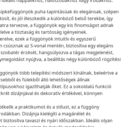
i ideális nappalikhoz, hálószobákhoz vagy irodákhoz.
 csipkefüggönyök puha tapintásúak és elegánsak, szépen
sít, és jól illeszkedik a különböző belső terekbe, így
latra tervezve, a függönyök egy kis finomságot adnak
lve a tisztaság és tartósság igényeinek.
erelve, ezek a függönyök intuitív és egyszerű
n csúsznak az S-vonal mentén, biztosítva egy elegáns
i a szobatér érzését, hangsúlyozva a tágas megjelenést,
ymegoldást nyújtva, a beállítás négy különböző rögzítési
gönyök több telepítési módszert kínálnak, beleértve a
ebből és fülekből álló lehetőségek állnak
típusokhoz igazíthatják őket. Ez a sokoldalú funkció
zkrét dizájnjával és dekoratív értékével, könnyen
ékelik a praktikumot és a stílust, ez a függöny
odákban. Dizájnja kielégíti a magánélet és
biztosítva tavaszi és nyári időszakban. Ideális olyan