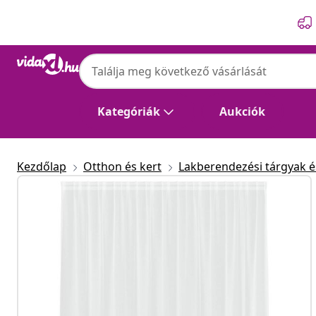
Előző
Következő
Kategóriák
Aukciók
Kezdőlap
Otthon és kert
Lakberendezési tárgyak és