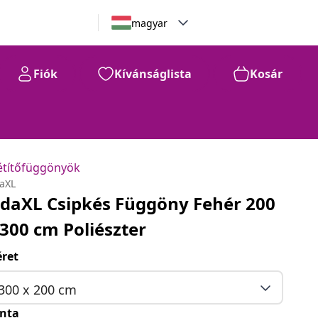
magyar
Fiók
Kívánságlista
Kosár
étítőfüggönyök
daXL
idaXL Csipkés Függöny Fehér 200
 300 cm Poliészter
ret
300 x 200 cm
nta