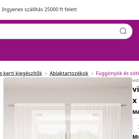
Ingyenes szállítás 25000 ft felett
 kerti kiegészítők
Ablaktartozékok
Függönyök és söt
vi
v
x
Mé
Mi