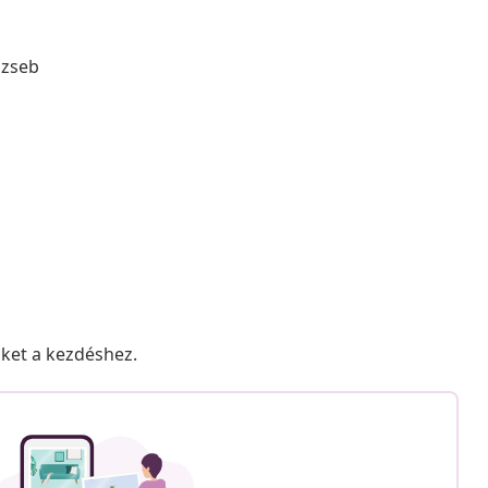
 zseb
nket a kezdéshez.