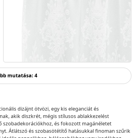
öbb mutatása: 4
onális dizájnt ötvözi, egy kis eleganciát és
k, akik diszkrét, mégis stílusos ablakkezelést
ző szobadekorációkhoz, és fokozott magánéletet
nyt. Átlátszó és szobasötétítő hatásukkal finoman szűrik