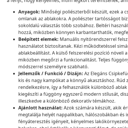
a fényt, hogy kényelmes, intim légkört teremtsenek, am
Anyagok:
Minőségi poliészterből készült, ezek a
omlanak az ablakokra. A poliészter tartósságot bizto
sokoldalú választás több szobához. Beltéri haszná
hozzá, miközben könnyen karbantarthatók, megfele
Beépített elemek:
Manuális nyitórendszerrel felsz
használatot biztosítanak. Kézi működtetéssel simá
ablakbeállítást. A külső felszerelési pozíció növel
miközben megőrzi a funkcionalitást. Teljes függön
módszerrel személyre szabható.
Jellemzők / Funkció / Dizájn:
Az Elegáns Csipkefüg
kis és nagy kampókat a könnyű akasztáshoz. Rúd zs
rendelkezésre, így a felhasználók különböző ablak 
kiegészíti a függöny egyszerű modern stílusát, dis
illeszkedve a különböző dekoratív témákhoz.
Ajánlott használat:
Azok számára készült, akik ért
megtalálja helyét nappalikban, hálószobákban és ir
fényáteresztés igényeit, kényelmes lakókörnyezetet 