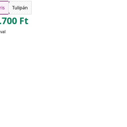
ris
Tulipán
.700
Ft
val