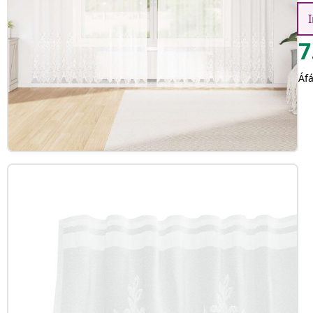
I
7
Áfá