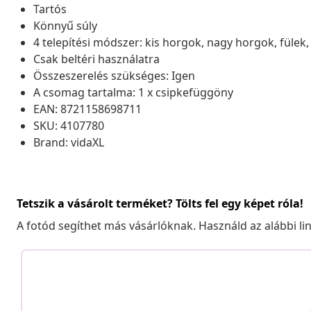
Tartós
Könnyű súly
4 telepítési módszer: kis horgok, nagy horgok, fülek,
Csak beltéri használatra
Összeszerelés szükséges: Igen
A csomag tartalma: 1 x csipkefüggöny
EAN: 8721158698711
SKU: 4107780
Brand: vidaXL
Tetszik a vásárolt terméket? Tölts fel egy képet róla!
A fotód segíthet más vásárlóknak. Használd az alábbi li