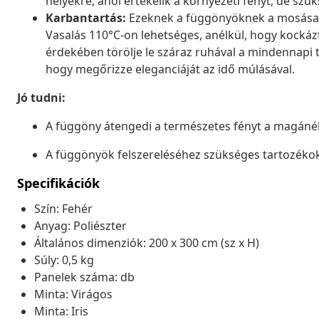
helyekre, ahol értékelik a környezeti fényt, de sz
Karbantartás:
Ezeknek a függönyöknek a mosása 
Vasalás 110°C-on lehetséges, anélkül, hogy kockáz
érdekében törölje le száraz ruhával a mindennapi ti
hogy megőrizze eleganciáját az idő múlásával.
Jó tudni:
A függöny átengedi a természetes fényt a magánéle
A függönyök felszereléséhez szükséges tartozék
Specifikációk
Szín: Fehér
Anyag: Poliészter
Általános dimenziók: 200 x 300 cm (sz x H)
Súly: 0,5 kg
Panelek száma: db
Minta: Virágos
Minta: Iris