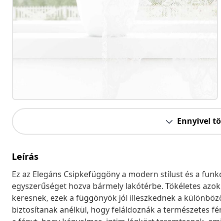
Ennyivel t
Leírás
Ez az Elegáns Csipkefüggöny a modern stílust és a funkci
egyszerűséget hozva bármely lakótérbe. Tökéletes azokna
keresnek, ezek a függönyök jól illeszkednek a különbö
biztosítanak anélkül, hogy feláldoznák a természetes fé