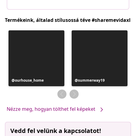
Termékeink, általad stílusossá téve #sharemevidaxl
Bejegyzés
ourhouse_home
Bejegyzés
summerway19
közzétevője
közzétevője
Nézze meg, hogyan tölthet fel képeket
Vedd fel velünk a kapcsolatot!