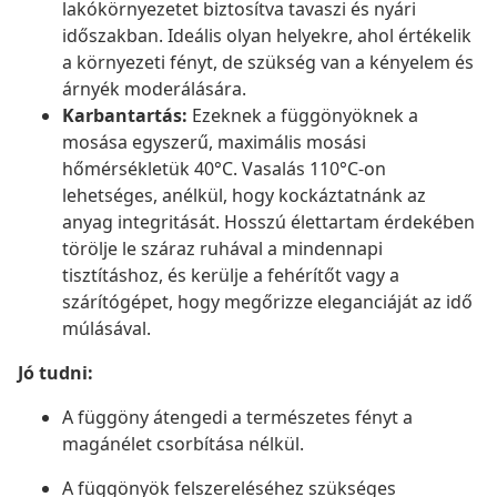
lakókörnyezetet biztosítva tavaszi és nyári
időszakban. Ideális olyan helyekre, ahol értékelik
a környezeti fényt, de szükség van a kényelem és
árnyék moderálására.
Karbantartás:
Ezeknek a függönyöknek a
mosása egyszerű, maximális mosási
hőmérsékletük 40°C. Vasalás 110°C-on
lehetséges, anélkül, hogy kockáztatnánk az
anyag integritását. Hosszú élettartam érdekében
törölje le száraz ruhával a mindennapi
tisztításhoz, és kerülje a fehérítőt vagy a
szárítógépet, hogy megőrizze eleganciáját az idő
múlásával.
Jó tudni:
A függöny átengedi a természetes fényt a
magánélet csorbítása nélkül.
A függönyök felszereléséhez szükséges