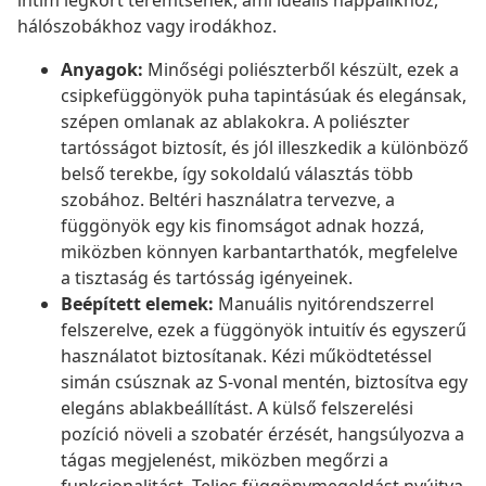
intim légkört teremtsenek, ami ideális nappalikhoz,
hálószobákhoz vagy irodákhoz.
Anyagok:
Minőségi poliészterből készült, ezek a
csipkefüggönyök puha tapintásúak és elegánsak,
szépen omlanak az ablakokra. A poliészter
tartósságot biztosít, és jól illeszkedik a különböző
belső terekbe, így sokoldalú választás több
szobához. Beltéri használatra tervezve, a
függönyök egy kis finomságot adnak hozzá,
miközben könnyen karbantarthatók, megfelelve
a tisztaság és tartósság igényeinek.
Beépített elemek:
Manuális nyitórendszerrel
felszerelve, ezek a függönyök intuitív és egyszerű
használatot biztosítanak. Kézi működtetéssel
simán csúsznak az S-vonal mentén, biztosítva egy
elegáns ablakbeállítást. A külső felszerelési
pozíció növeli a szobatér érzését, hangsúlyozva a
tágas megjelenést, miközben megőrzi a