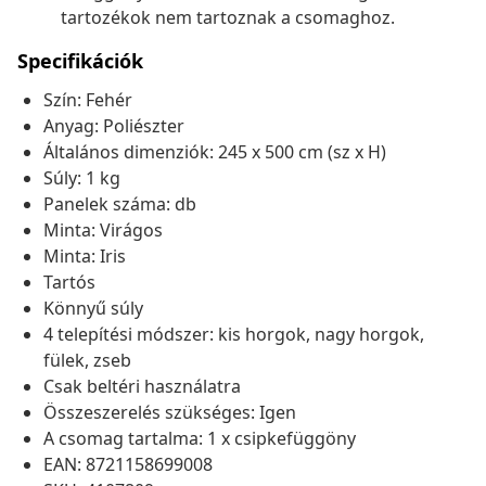
tartozékok nem tartoznak a csomaghoz.
Specifikációk
Szín: Fehér
Anyag: Poliészter
Általános dimenziók: 245 x 500 cm (sz x H)
Súly: 1 kg
Panelek száma: db
Minta: Virágos
Minta: Iris
Tartós
Könnyű súly
4 telepítési módszer: kis horgok, nagy horgok,
fülek, zseb
Csak beltéri használatra
Összeszerelés szükséges: Igen
A csomag tartalma: 1 x csipkefüggöny
EAN: 8721158699008