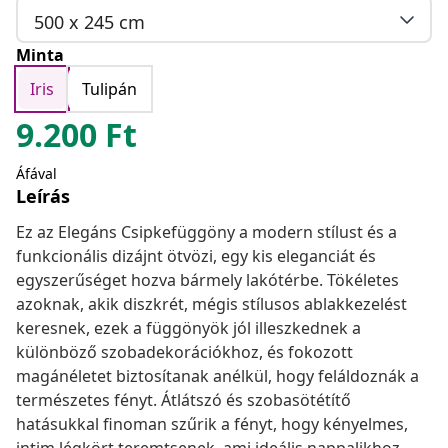
500 x 245 cm
Minta
Iris
Tulipán
9.200
Ft
Áfával
Leírás
Ez az Elegáns Csipkefüggöny a modern stílust és a
funkcionális dizájnt ötvözi, egy kis eleganciát és
egyszerűséget hozva bármely lakótérbe. Tökéletes
azoknak, akik diszkrét, mégis stílusos ablakkezelést
keresnek, ezek a függönyök jól illeszkednek a
különböző szobadekorációkhoz, és fokozott
magánéletet biztosítanak anélkül, hogy feláldoznák a
természetes fényt. Átlátszó és szobasötétítő
hatásukkal finoman szűrik a fényt, hogy kényelmes,