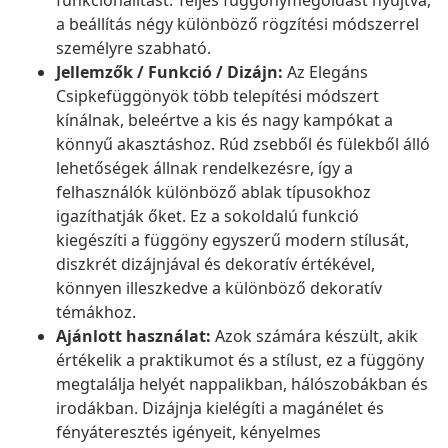
funkcionalitást. Teljes függönymegoldást nyújtva,
a beállítás négy különböző rögzítési módszerrel
személyre szabható.
Jellemzők / Funkció / Dizájn:
Az Elegáns
Csipkefüggönyök több telepítési módszert
kínálnak, beleértve a kis és nagy kampókat a
könnyű akasztáshoz. Rúd zsebből és fülekből álló
lehetőségek állnak rendelkezésre, így a
felhasználók különböző ablak típusokhoz
igazíthatják őket. Ez a sokoldalú funkció
kiegészíti a függöny egyszerű modern stílusát,
diszkrét dizájnjával és dekoratív értékével,
könnyen illeszkedve a különböző dekoratív
témákhoz.
Ajánlott használat:
Azok számára készült, akik
értékelik a praktikumot és a stílust, ez a függöny
megtalálja helyét nappalikban, hálószobákban és
irodákban. Dizájnja kielégíti a magánélet és
fényáteresztés igényeit, kényelmes