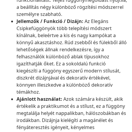
funkcionalitást. Teljes függönymegoldást nyújtva,
a beállítás négy különböző rögzítési módszerrel
személyre szabható.
Jellemzők / Funkció / Dizájn:
Az Elegáns
Csipkefüggönyök több telepítési módszert
kínálnak, beleértve a kis és nagy kampókat a
könnyű akasztáshoz. Rúd zsebből és fülekből álló
lehetőségek állnak rendelkezésre, így a
felhasználók különböző ablak típusokhoz
igazíthatják őket. Ez a sokoldalú funkció
kiegészíti a függöny egyszerű modern stílusát,
diszkrét dizájnjával és dekoratív értékével,
könnyen illeszkedve a különböző dekoratív
témákhoz.
Ajánlott használat:
Azok számára készült, akik
értékelik a praktikumot és a stílust, ez a függöny
megtalálja helyét nappalikban, hálószobákban és
irodákban. Dizájnja kielégíti a magánélet és
fényáteresztés igényeit, kényelmes