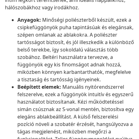
intim légkört teremtsenek, ami ideális nappalikhoz,
hálószobákhoz vagy irodákhoz.
Anyagok:
Minőségi poliészterből készült, ezek a
csipkefüggönyök puha tapintásúak és elegánsak,
szépen omlanak az ablakokra. A poliészter
tartósságot biztosít, és jól illeszkedik a különböző
belső terekbe, így sokoldalú választás több
szobához. Beltéri használatra tervezve, a
függönyök egy kis finomságot adnak hozzá,
miközben könnyen karbantarthatók, megfelelve
a tisztaság és tartósság igényeinek.
Beépített elemek:
Manuális nyitórendszerrel
felszerelve, ezek a függönyök intuitív és egyszerű
használatot biztosítanak. Kézi működtetéssel
simán csúsznak az S-vonal mentén, biztosítva egy
elegáns ablakbeállítást. A külső felszerelési
pozíció növeli a szobatér érzését, hangsúlyozva a
tágas megjelenést, miközben megőrzi a