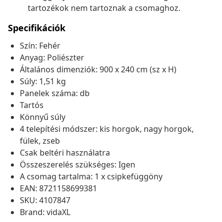
tartozékok nem tartoznak a csomaghoz.
Specifikációk
Szín: Fehér
Anyag: Poliészter
Általános dimenziók: 900 x 240 cm (sz x H)
Súly: 1,51 kg
Panelek száma: db
Tartós
Könnyű súly
4 telepítési módszer: kis horgok, nagy horgok,
fülek, zseb
Csak beltéri használatra
Összeszerelés szükséges: Igen
A csomag tartalma: 1 x csipkefüggöny
EAN: 8721158699381
SKU: 4107847
Brand: vidaXL