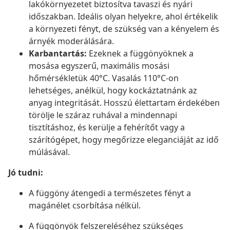
lakókörnyezetet biztosítva tavaszi és nyári
időszakban. Ideális olyan helyekre, ahol értékelik
a környezeti fényt, de szükség van a kényelem és
árnyék moderálására.
Karbantartás:
Ezeknek a függönyöknek a
mosása egyszerű, maximális mosási
hőmérsékletük 40°C. Vasalás 110°C-on
lehetséges, anélkül, hogy kockáztatnánk az
anyag integritását. Hosszú élettartam érdekében
törölje le száraz ruhával a mindennapi
tisztításhoz, és kerülje a fehérítőt vagy a
szárítógépet, hogy megőrizze eleganciáját az idő
múlásával.
Jó tudni:
A függöny átengedi a természetes fényt a
magánélet csorbítása nélkül.
A függönyök felszereléséhez szükséges