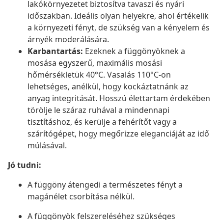
lakókörnyezetet biztosítva tavaszi és nyári
időszakban. Ideális olyan helyekre, ahol értékelik
a környezeti fényt, de szükség van a kényelem és
árnyék moderálására.
Karbantartás:
Ezeknek a függönyöknek a
mosása egyszerű, maximális mosási
hőmérsékletük 40°C. Vasalás 110°C-on
lehetséges, anélkül, hogy kockáztatnánk az
anyag integritását. Hosszú élettartam érdekében
törölje le száraz ruhával a mindennapi
tisztításhoz, és kerülje a fehérítőt vagy a
szárítógépet, hogy megőrizze eleganciáját az idő
múlásával.
Jó tudni:
A függöny átengedi a természetes fényt a
magánélet csorbítása nélkül.
A függönyök felszereléséhez szükséges