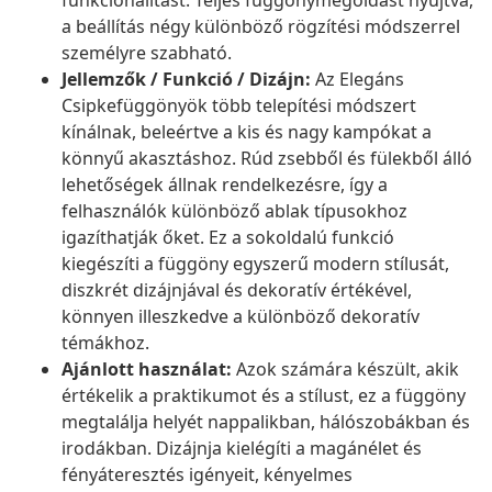
funkcionalitást. Teljes függönymegoldást nyújtva,
a beállítás négy különböző rögzítési módszerrel
személyre szabható.
Jellemzők / Funkció / Dizájn:
Az Elegáns
Csipkefüggönyök több telepítési módszert
kínálnak, beleértve a kis és nagy kampókat a
könnyű akasztáshoz. Rúd zsebből és fülekből álló
lehetőségek állnak rendelkezésre, így a
felhasználók különböző ablak típusokhoz
igazíthatják őket. Ez a sokoldalú funkció
kiegészíti a függöny egyszerű modern stílusát,
diszkrét dizájnjával és dekoratív értékével,
könnyen illeszkedve a különböző dekoratív
témákhoz.
Ajánlott használat:
Azok számára készült, akik
értékelik a praktikumot és a stílust, ez a függöny
megtalálja helyét nappalikban, hálószobákban és
irodákban. Dizájnja kielégíti a magánélet és
fényáteresztés igényeit, kényelmes