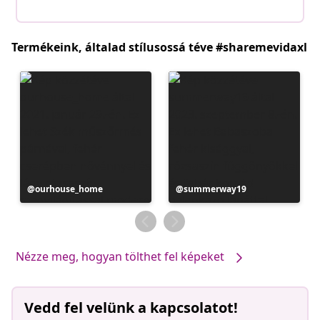
Termékeink, általad stílusossá téve #sharemevidaxl
Bejegyzés
ourhouse_home
Bejegyzés
summerway19
közzétevője
közzétevője
Nézze meg, hogyan tölthet fel képeket
Vedd fel velünk a kapcsolatot!