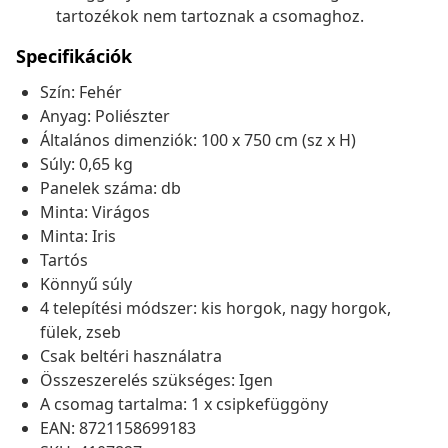
tartozékok nem tartoznak a csomaghoz.
Specifikációk
Szín: Fehér
Anyag: Poliészter
Általános dimenziók: 100 x 750 cm (sz x H)
Súly: 0,65 kg
Panelek száma: db
Minta: Virágos
Minta: Iris
Tartós
Könnyű súly
4 telepítési módszer: kis horgok, nagy horgok,
fülek, zseb
Csak beltéri használatra
Összeszerelés szükséges: Igen
A csomag tartalma: 1 x csipkefüggöny
EAN: 8721158699183