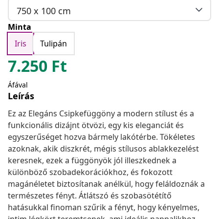
750 x 100 cm
Minta
Iris
Tulipán
7.250
Ft
Áfával
Leírás
Ez az Elegáns Csipkefüggöny a modern stílust és a
funkcionális dizájnt ötvözi, egy kis eleganciát és
egyszerűséget hozva bármely lakótérbe. Tökéletes
azoknak, akik diszkrét, mégis stílusos ablakkezelést
keresnek, ezek a függönyök jól illeszkednek a
különböző szobadekorációkhoz, és fokozott
magánéletet biztosítanak anélkül, hogy feláldoznák a
természetes fényt. Átlátszó és szobasötétítő
hatásukkal finoman szűrik a fényt, hogy kényelmes,