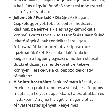
funkcionalitást. Teljes függönymegoldást nyújtva,
a beállítás négy különböző rögzítési módszerrel
személyre szabható.
Jellemzők / Funkció / Dizájn:
Az Elegáns
Csipkefüggönyök több telepítési módszert
kínálnak, beleértve a kis és nagy kampókat a
könnyű akasztáshoz. Rúd zsebből és fülekből álló
lehetőségek állnak rendelkezésre, így a
felhasználók különböző ablak típusokhoz
igazíthatják őket. Ez a sokoldalú funkció
kiegészíti a függöny egyszerű modern stílusát,
diszkrét dizájnjával és dekoratív értékével,
könnyen illeszkedve a különböző dekoratív
témákhoz.
Ajánlott használat:
Azok számára készült, akik
értékelik a praktikumot és a stílust, ez a függöny
megtalálja helyét nappalikban, hálószobákban és
irodákban. Dizájnja kielégíti a magánélet és
fényáteresztés igényeit, kényelmes