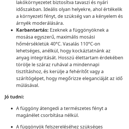
lakókörnyezetet biztosítva tavaszi és nyári
időszakban. Ideális olyan helyekre, ahol értékelik
a környezeti fényt, de szükség van a kényelem és
árnyék moderálására.
Karbantartás:
Ezeknek a függönyöknek a
mosása egyszerű, maximális mosási
hőmérsékletük 40°C. Vasalás 110°C-on
lehetséges, anélkül, hogy kockáztatnánk az
anyag integritását. Hosszú élettartam érdekében
törölje le száraz ruhával a mindennapi
tisztításhoz, és kerülje a fehérítőt vagy a
szárítógépet, hogy megőrizze eleganciáját az idő
múlásával.
Jó tudni:
A függöny átengedi a természetes fényt a
magánélet csorbítása nélkül.
A függönyök felszereléséhez szükséges