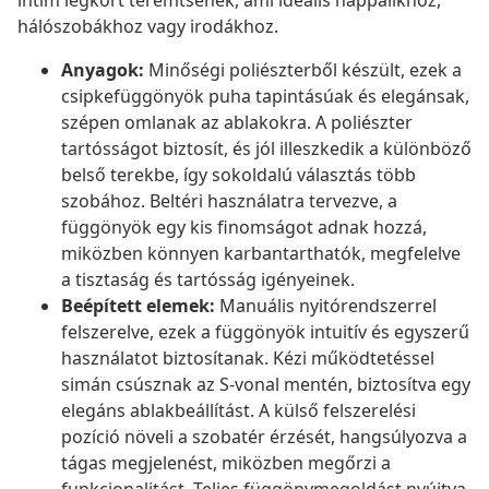
intim légkört teremtsenek, ami ideális nappalikhoz,
hálószobákhoz vagy irodákhoz.
Anyagok:
Minőségi poliészterből készült, ezek a
csipkefüggönyök puha tapintásúak és elegánsak,
szépen omlanak az ablakokra. A poliészter
tartósságot biztosít, és jól illeszkedik a különböző
belső terekbe, így sokoldalú választás több
szobához. Beltéri használatra tervezve, a
függönyök egy kis finomságot adnak hozzá,
miközben könnyen karbantarthatók, megfelelve
a tisztaság és tartósság igényeinek.
Beépített elemek:
Manuális nyitórendszerrel
felszerelve, ezek a függönyök intuitív és egyszerű
használatot biztosítanak. Kézi működtetéssel
simán csúsznak az S-vonal mentén, biztosítva egy
elegáns ablakbeállítást. A külső felszerelési
pozíció növeli a szobatér érzését, hangsúlyozva a
tágas megjelenést, miközben megőrzi a