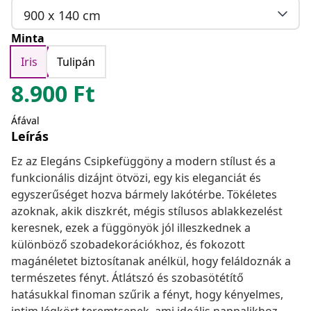
900 x 140 cm
Minta
Iris
Tulipán
8.900
Ft
Áfával
Leírás
Ez az Elegáns Csipkefüggöny a modern stílust és a
funkcionális dizájnt ötvözi, egy kis eleganciát és
egyszerűséget hozva bármely lakótérbe. Tökéletes
azoknak, akik diszkrét, mégis stílusos ablakkezelést
keresnek, ezek a függönyök jól illeszkednek a
különböző szobadekorációkhoz, és fokozott
magánéletet biztosítanak anélkül, hogy feláldoznák a
természetes fényt. Átlátszó és szobasötétítő
hatásukkal finoman szűrik a fényt, hogy kényelmes,