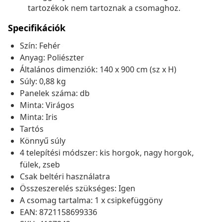
tartozékok nem tartoznak a csomaghoz.
Specifikációk
Szín: Fehér
Anyag: Poliészter
Általános dimenziók: 140 x 900 cm (sz x H)
Súly: 0,88 kg
Panelek száma: db
Minta: Virágos
Minta: Iris
Tartós
Könnyű súly
4 telepítési módszer: kis horgok, nagy horgok,
fülek, zseb
Csak beltéri használatra
Összeszerelés szükséges: Igen
A csomag tartalma: 1 x csipkefüggöny
EAN: 8721158699336