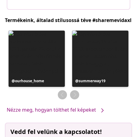
Termékeink, általad stílusossá téve #sharemevidaxl
Bejegyzés
ourhouse_home
Bejegyzés
summerway19
közzétevője
közzétevője
Nézze meg, hogyan tölthet fel képeket
Vedd fel velünk a kapcsolatot!