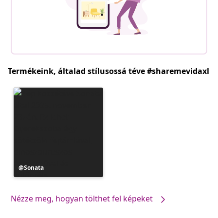
Termékeink, általad stílusossá téve #sharemevidaxl
Bejegyzés
Sonata
közzétevője
Nézze meg, hogyan tölthet fel képeket