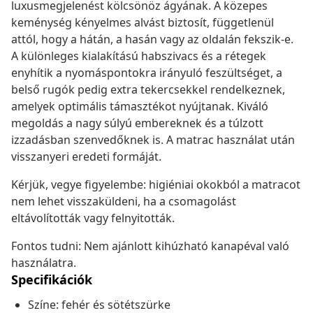
luxusmegjelenést kölcsönöz ágyának. A közepes
keménység kényelmes alvást biztosít, függetlenül
attól, hogy a hátán, a hasán vagy az oldalán fekszik-e.
A különleges kialakítású habszivacs és a rétegek
enyhítik a nyomáspontokra irányuló feszültséget, a
belső rugók pedig extra tekercsekkel rendelkeznek,
amelyek optimális támasztékot nyújtanak. Kiváló
megoldás a nagy súlyú embereknek és a túlzott
izzadásban szenvedőknek is. A matrac használat után
visszanyeri eredeti formáját.
Kérjük, vegye figyelembe: higiéniai okokból a matracot
nem lehet visszaküldeni, ha a csomagolást
eltávolították vagy felnyitották.
Fontos tudni: Nem ajánlott kihúzható kanapéval való
használatra.
Specifikációk
Színe: fehér és sötétszürke