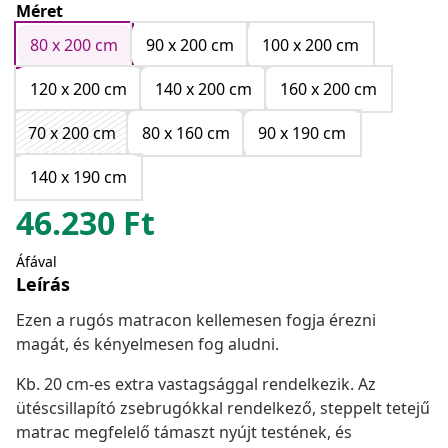
Méret
80 x 200 cm
90 x 200 cm
100 x 200 cm
120 x 200 cm
140 x 200 cm
160 x 200 cm
70 x 200 cm
80 x 160 cm
90 x 190 cm
140 x 190 cm
46.230
Ft
Áfával
Leírás
Ezen a rugós matracon kellemesen fogja érezni
magát, és kényelmesen fog aludni.
Kb. 20 cm-es extra vastagsággal rendelkezik. Az
ütéscsillapító zsebrugókkal rendelkező, steppelt tetejű
matrac megfelelő támaszt nyújt testének, és