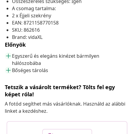
Összeszerelés szükséges: Igen
A csomag tartalma:
2 x Éjjeli szekrény
EAN: 8721158770158
SKU: 862616
Brand: vidaXL
Előnyök
Egyszerű és elegáns kinézet bármilyen
hálószobába
Bőséges tárolás
Tetszik a vásárolt terméket? Tölts fel egy
képet róla!
A fotód segíthet más vásárlóknak. Használd az alábbi
linket a kezdéshez.