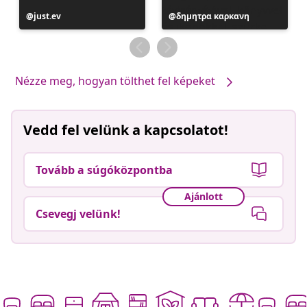
Bejegyzés
just.ev
Bejegyzés
δημητρα καρκανη
közzétevője
közzétevője
Nézze meg, hogyan tölthet fel képeket
Vedd fel velünk a kapcsolatot!
Tovább a súgóközpontba
Ajánlott
Csevegj velünk!