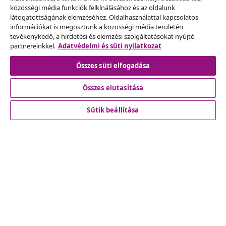
Szerződéstől való elállás
közösségi média funkciók felkínálásához és az oldalunk
Küldj be egy rendelés lemondására vonatkozó
látogatottságának elemzéséhez. Oldalhasználattal kapcsolatos
információkat is megosztunk a közösségi média területén
kérelmet.
tevékenykedő, a hirdetési és elemzési szolgáltatásokat nyújtó
partnereinkkel.
Adatvédelmi és süti nyilatkozat
Szerződéstől való elállás
Összes süti elfogadása
Összes elutasítása
Ügyfélszolgálat
Sütik beállítása
Üzlet
vidaXL
Fedezz fel többet