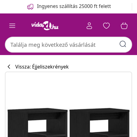
Előző
Következő
Ingyenes szállítás 25000 ft felett
Vissza: Éjjeliszekrények