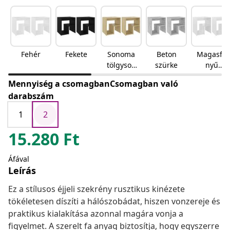
Fehér
Fekete
Sonoma
Beton
Magasfé
tölgyson
szürke
nyű
oma
fehér
Mennyiség a csomagbanCsomagban való
tölgy
darabszám
1
2
15.280
Ft
Áfával
Leírás
Ez a stílusos éjjeli szekrény rusztikus kinézete
tökéletesen díszíti a hálószobádat, hiszen vonzereje és
praktikus kialakítása azonnal magára vonja a
figyelmet. A szerelt fa anyag biztosítja, hogy egyszerre