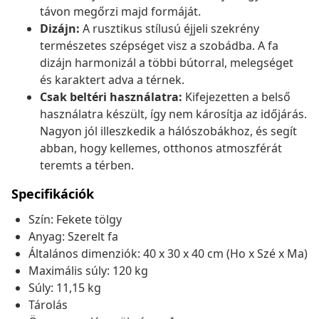
távon megőrzi majd formáját.
Dizájn:
A rusztikus stílusú éjjeli szekrény
természetes szépséget visz a szobádba. A fa
dizájn harmonizál a többi bútorral, melegséget
és karaktert adva a térnek.
Csak beltéri használatra:
Kifejezetten a belső
használatra készült, így nem károsítja az időjárás.
Nagyon jól illeszkedik a hálószobákhoz, és segít
abban, hogy kellemes, otthonos atmoszférát
teremts a térben.
Specifikációk
Szín: Fekete tölgy
Anyag: Szerelt fa
Általános dimenziók: 40 x 30 x 40 cm (Ho x Szé x Ma)
Maximális súly: 120 kg
Súly: 11,15 kg
Tárolás