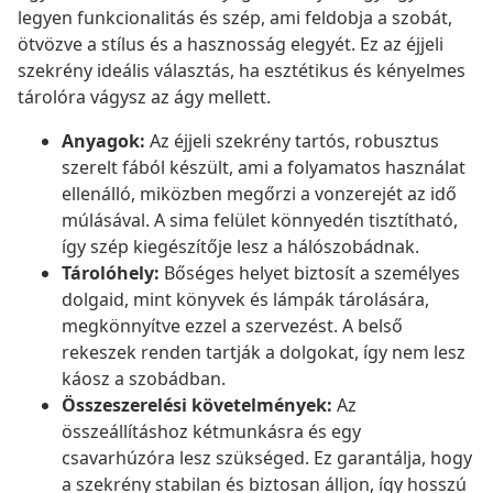
legyen funkcionalitás és szép, ami feldobja a szobát,
ötvözve a stílus és a hasznosság elegyét. Ez az éjjeli
szekrény ideális választás, ha esztétikus és kényelmes
tárolóra vágysz az ágy mellett.
Anyagok:
Az éjjeli szekrény tartós, robusztus
szerelt fából készült, ami a folyamatos használat
ellenálló, miközben megőrzi a vonzerejét az idő
múlásával. A sima felület könnyedén tisztítható,
így szép kiegészítője lesz a hálószobádnak.
Tárolóhely:
Bőséges helyet biztosít a személyes
dolgaid, mint könyvek és lámpák tárolására,
megkönnyítve ezzel a szervezést. A belső
rekeszek renden tartják a dolgokat, így nem lesz
káosz a szobádban.
Összeszerelési követelmények:
Az
összeállításhoz kétmunkásra és egy
csavarhúzóra lesz szükséged. Ez garantálja, hogy
a szekrény stabilan és biztosan álljon, így hosszú