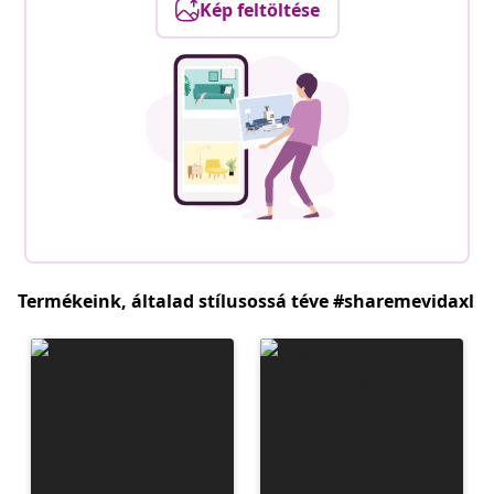
Kép feltöltése
Termékeink, általad stílusossá téve #sharemevidaxl