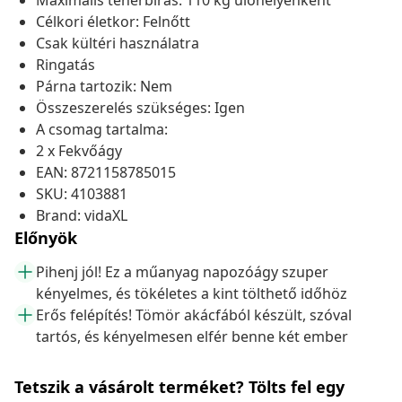
Maximális teherbírás: 110 kg ülőhelyenként
Célkori életkor: Felnőtt
Csak kültéri használatra
Ringatás
Párna tartozik: Nem
Összeszerelés szükséges: Igen
A csomag tartalma:
2 x Fekvőágy
EAN: 8721158785015
SKU: 4103881
Brand: vidaXL
Előnyök
Pihenj jól! Ez a műanyag napozóágy szuper
kényelmes, és tökéletes a kint tölthető időhöz
Erős felépítés! Tömör akácfából készült, szóval
tartós, és kényelmesen elfér benne két ember
Tetszik a vásárolt terméket? Tölts fel egy