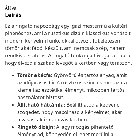
Áfával
Leírás
Ez a ringató napozóágy egy igazi mestermű a kültéri
pihenéshez, ami a rusztikus dizájn klasszikus vonásait
modern kényelmi funkciókkal ötvözi. Tökéletesen
tömör akácfából készült, ami nemcsak szép, hanem
rendkívül stabil is. A ringató funkciója hívogat a napra,
hogy élvezd a szabad levegőt a kertben vagy teraszon.
Tömör akácfa:
Gyönyörű és tartós anyag, amit
az időjárás is bír. A rusztikus színe és mintázata
kiemeli az esztétikai élményt, miközben tartós
használatot biztosít.
Állítható háttámla:
Beállíthatod a kedvenc
szögedet, hogy maxolhasd a kényelmet, akár
olvasás, akár napozás közben.
Ringató dizájn:
A lágy mozgás pihentető
élményt ad, könnyedén el lehet merülni a