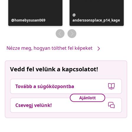
Bejegyzés
Bejegyzés
homebysusan069
anderssonsplace_p14_kage
közzétevője
közzétevője
Nézze meg, hogyan tölthet fel képeket
Vedd fel velünk a kapcsolatot!
Tovább a súgóközpontba
Ajánlott
Csevegj velünk!