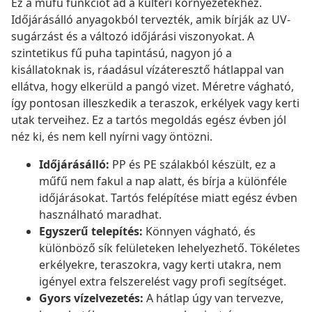
Ez a műfű funkciót ad a kültéri környezetekhez.
Időjárásálló anyagokból tervezték, amik bírják az UV-
sugárzást és a változó időjárási viszonyokat. A
szintetikus fű puha tapintású, nagyon jó a
kisállatoknak is, ráadásul vízáteresztő hátlappal van
ellátva, hogy elkerüld a pangó vizet. Méretre vágható,
így pontosan illeszkedik a teraszok, erkélyek vagy kerti
utak terveihez. Ez a tartós megoldás egész évben jól
néz ki, és nem kell nyírni vagy öntözni.
Időjárásálló:
PP és PE szálakból készült, ez a
műfű nem fakul a nap alatt, és bírja a különféle
időjárásokat. Tartós felépítése miatt egész évben
használható maradhat.
Egyszerű telepítés:
Könnyen vágható, és
különböző sík felületeken lehelyezhető. Tökéletes
erkélyekre, teraszokra, vagy kerti utakra, nem
igényel extra felszerelést vagy profi segítséget.
Gyors vízelvezetés:
A hátlap úgy van tervezve,