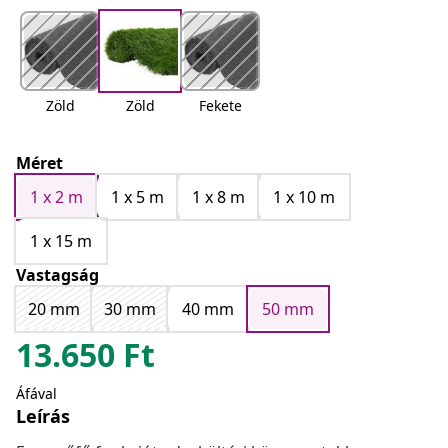
Zöld
Zöld
Fekete
Méret
1 x 2 m
1 x 5 m
1 x 8 m
1 x 10 m
1 x 15 m
Vastagság
20 mm
30 mm
40 mm
50 mm
13.650
Ft
Áfával
Leírás