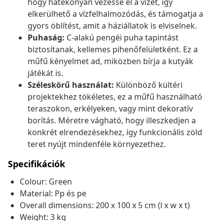
hogy hatékonyan vezesse el a vizet, így
elkerülhető a vízfelhalmozódás, és támogatja a
gyors öblítést, amit a háziállatok is elviselnek.
Puhaság:
C-alakú pengéi puha tapintást
biztosítanak, kellemes pihenőfelületként. Ez a
műfű kényelmet ad, miközben bírja a kutyák
játékát is.
Széleskörű használat:
Különböző kültéri
projektekhez tökéletes, ez a műfű használható
teraszokon, erkélyeken, vagy mint dekoratív
borítás. Méretre vágható, hogy illeszkedjen a
konkrét elrendezésekhez, így funkcionális zöld
teret nyújt mindenféle környezethez.
Specifikációk
Colour: Green
Material: Pp és pe
Overall dimensions: 200 x 100 x 5 cm (l x w x t)
Weight: 3 kg