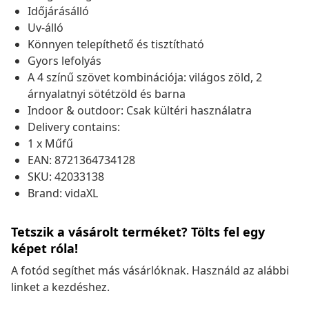
Időjárásálló
Uv-álló
Könnyen telepíthető és tisztítható
Gyors lefolyás
A 4 színű szövet kombinációja: világos zöld, 2
árnyalatnyi sötétzöld és barna
Indoor & outdoor: Csak kültéri használatra
Delivery contains:
1 x Műfű
EAN: 8721364734128
SKU: 42033138
Brand: vidaXL
Tetszik a vásárolt terméket? Tölts fel egy
képet róla!
A fotód segíthet más vásárlóknak. Használd az alábbi
linket a kezdéshez.