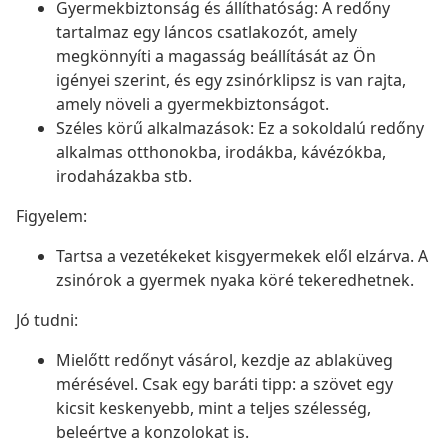
Gyermekbiztonság és állíthatóság: A redőny
tartalmaz egy láncos csatlakozót, amely
megkönnyíti a magasság beállítását az Ön
igényei szerint, és egy zsinórklipsz is van rajta,
amely növeli a gyermekbiztonságot.
Széles körű alkalmazások: Ez a sokoldalú redőny
alkalmas otthonokba, irodákba, kávézókba,
irodaházakba stb.
Figyelem:
Tartsa a vezetékeket kisgyermekek elől elzárva. A
zsinórok a gyermek nyaka köré tekeredhetnek.
Jó tudni:
Mielőtt redőnyt vásárol, kezdje az ablaküveg
mérésével. Csak egy baráti tipp: a szövet egy
kicsit keskenyebb, mint a teljes szélesség,
beleértve a konzolokat is.