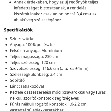
Annak érdekében, hogy az új redőnyök teljes
lefedettséget biztosítsanak, a rendelés
kiszámításakor csak adjon hozzá 3,4 cm-t az
ablaküveg szélességéhez.
Specifikációk
Színe: szürke
Anyaga: 100% poliészter
Felsősín anyaga: Alumínium
Teljes magassága: 230 cm
Teljes szélesség: 120 cm
Szövetszélesség: 116,6 cm (a tűrés ±4mm)
Szélességkülönbség: 3,4 cm
Sötétítő
Lánccsatlakozóval
Kétféle összeszerelési mód (csavarokkal vagy fúrás
nélkül, szorítókonzolok segítségével)
Fúrás nélküli rögzítő konzolok 1,6-2,2 cm
vastagságú ablakkeretekhez.