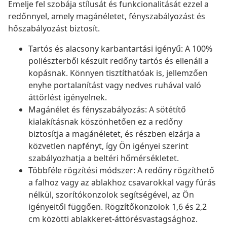
Emelje fel szobája stílusát és funkcionalitását ezzel a
redőnnyel, amely magánéletet, fényszabályozást és
hőszabályozást biztosít.
Tartós és alacsony karbantartási igényű: A 100%
poliészterből készült redőny tartós és ellenáll a
kopásnak. Könnyen tisztíthatóak is, jellemzően
enyhe portalanítást vagy nedves ruhával való
áttörlést igényelnek.
Magánélet és fényszabályozás: A sötétítő
kialakításnak köszönhetően ez a redőny
biztosítja a magánéletet, és részben elzárja a
közvetlen napfényt, így Ön igényei szerint
szabályozhatja a beltéri hőmérsékletet.
Többféle rögzítési módszer: A redőny rögzíthető
a falhoz vagy az ablakhoz csavarokkal vagy fúrás
nélkül, szorítókonzolok segítségével, az Ön
igényeitől függően. Rögzítőkonzolok 1,6 és 2,2
cm közötti ablakkeret-áttörésvastagsághoz.