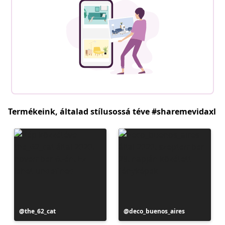
Termékeink, általad stílusossá téve #sharemevidaxl
Bejegyzés
the_62_cat
Bejegyzés
deco_buenos_aires
közzétevője
közzétevője