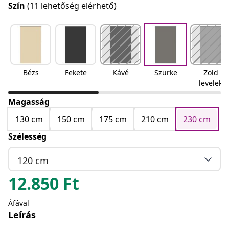
Szín
(11 lehetőség elérhető)
Bézs
Fekete
Kávé
Szürke
Zöld
levelek
Magasság
130 cm
150 cm
175 cm
210 cm
230 cm
Szélesség
120 cm
12.850
Ft
Áfával
Leírás