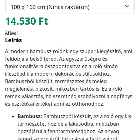
100 x 160 cm (Nincs raktáron)
14.530
Ft
Áfával
Leírás
A modern bambusz rolónk egy szuper kiegészítő, ami
feldobja a belső tered. Az egyszerűségre és
funkcionalitásra összpontosítva ez a roló simán
illeszkedik a modern dekorációs stílusokhoz.
Bambuszból készült, természetes és meleg
megjelenést biztosít, miközben tartós is. Ez a roló
remek választás, ha szeretnéd szabályozni a napfényt
és esztétikai értéket adni az otthonodhoz.
Bambusz:
Bambuszból készült, ez a roló egy kis
természetet hoz be a lakásodba, miközben
hozzájárul a fenntarthatósághoz. Az anyag
ismert az erejéről, biztosítva a tartósságot.