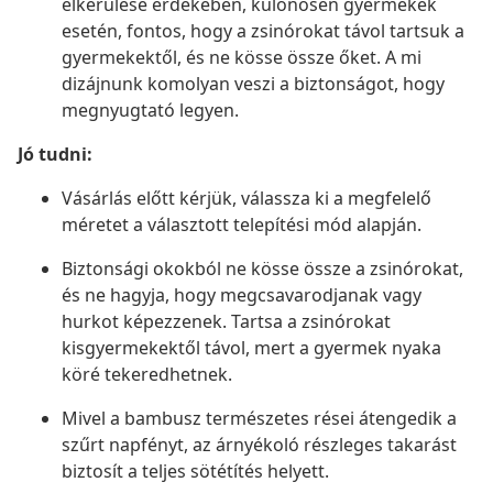
elkerülése érdekében, különösen gyermekek
esetén, fontos, hogy a zsinórokat távol tartsuk a
gyermekektől, és ne kösse össze őket. A mi
dizájnunk komolyan veszi a biztonságot, hogy
megnyugtató legyen.
Jó tudni:
Vásárlás előtt kérjük, válassza ki a megfelelő
méretet a választott telepítési mód alapján.
Biztonsági okokból ne kösse össze a zsinórokat,
és ne hagyja, hogy megcsavarodjanak vagy
hurkot képezzenek. Tartsa a zsinórokat
kisgyermekektől távol, mert a gyermek nyaka
köré tekeredhetnek.
Mivel a bambusz természetes rései átengedik a
szűrt napfényt, az árnyékoló részleges takarást
biztosít a teljes sötétítés helyett.