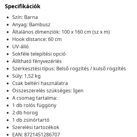
Specifikációk
Szín: Barna
Anyag: Bambusz
Általános dimenziók: 100 x 160 cm (sz x m)
Hook distance: 60 cm
UV-álló
Sokféle telepítési opció
Állítható fényvezérlés
Szerkesztési típus: Belső rögzítés / külső rögzítés
Súly: 1,52 kg
Csak beltéri használatra
Összeszerelés szükséges: Igen
A csomag tartalma:
1 db rolós függöny
2 db horog
1 db zsinórtartó
Szerelési tartozékok
EAN: 8721451286707