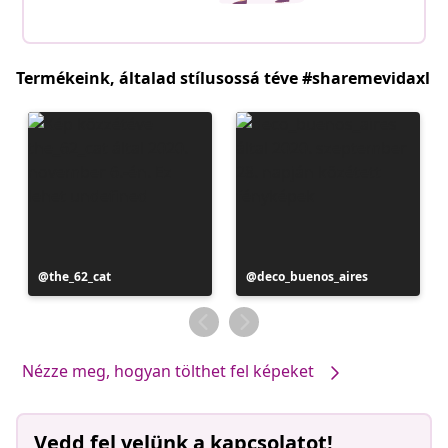
Termékeink, általad stílusossá téve #sharemevidaxl
Bejegyzés
the_62_cat
Bejegyzés
deco_buenos_aires
közzétevője
közzétevője
Nézze meg, hogyan tölthet fel képeket
Vedd fel velünk a kapcsolatot!