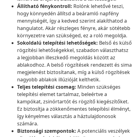
Állítható fénykontroll:
Rolónk lehetővé teszi,
hogy könnyedén állítsd a beáramló napfény
mennyiségét, így a kedved szerint alakíthatod a
hangulatot. Akár részleges fényre, akár sötétebb
környezetre van szükséged, ez a roló megoldja.
Sokoldalú telepítési lehetőségek:
Belső és külső
rögzítési lehetőségekkel, szabadon választhatsz
a legjobban illeszkedő megoldás között az
ablakodhoz. A belső rögzítések rendezett és sima
megjelenést biztosítanak, míg a külső rögzítések
nagyobb ablakok illúzióját kelthetik.
Teljes telepítési csomag:
Minden szükséges
telepítési elemet tartalmaz, beleértve a
kampókat, zsinórtartót és rögzítő kiegészítőket.
Ez biztosítja a zökkenőmentes telepítési élményt,
így kényelmes választás a háztulajdonosok
számára.
Biztonsági szempontok:
A potenciális veszélyek