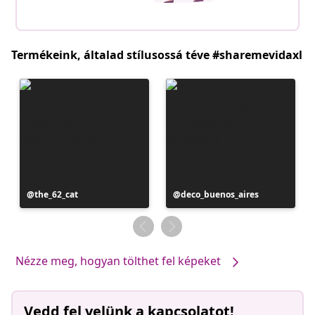
Termékeink, általad stílusossá téve #sharemevidaxl
Bejegyzés
the_62_cat
Bejegyzés
deco_buenos_aires
közzétevője
közzétevője
Nézze meg, hogyan tölthet fel képeket
Vedd fel velünk a kapcsolatot!