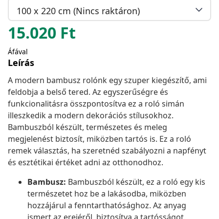
100 x 220 cm (Nincs raktáron)
15.020
Ft
Áfával
Leírás
A modern bambusz rolónk egy szuper kiegészítő, ami
feldobja a belső tered. Az egyszerűségre és
funkcionalitásra összpontosítva ez a roló simán
illeszkedik a modern dekorációs stílusokhoz.
Bambuszból készült, természetes és meleg
megjelenést biztosít, miközben tartós is. Ez a roló
remek választás, ha szeretnéd szabályozni a napfényt
és esztétikai értéket adni az otthonodhoz.
Bambusz:
Bambuszból készült, ez a roló egy kis
természetet hoz be a lakásodba, miközben
hozzájárul a fenntarthatósághoz. Az anyag
ismert az erejéről, biztosítva a tartósságot.