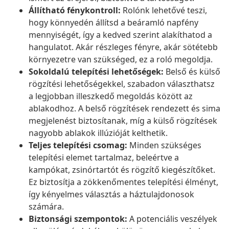
Állítható fénykontroll:
Rolónk lehetővé teszi,
hogy könnyedén állítsd a beáramló napfény
mennyiségét, így a kedved szerint alakíthatod a
hangulatot. Akár részleges fényre, akár sötétebb
környezetre van szükséged, ez a roló megoldja.
Sokoldalú telepítési lehetőségek:
Belső és külső
rögzítési lehetőségekkel, szabadon választhatsz
a legjobban illeszkedő megoldás között az
ablakodhoz. A belső rögzítések rendezett és sima
megjelenést biztosítanak, míg a külső rögzítések
nagyobb ablakok illúzióját kelthetik.
Teljes telepítési csomag:
Minden szükséges
telepítési elemet tartalmaz, beleértve a
kampókat, zsinórtartót és rögzítő kiegészítőket.
Ez biztosítja a zökkenőmentes telepítési élményt,
így kényelmes választás a háztulajdonosok
számára.
Biztonsági szempontok:
A potenciális veszélyek