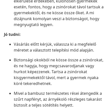
elkerülése érdekében, különösen gyermekek
esetén, fontos, hogy a zsinórokat távol tartsuk a
gyermekektől, és ne kösse össze őket. A mi
dizájnunk komolyan veszi a biztonságot, hogy
megnyugtató legyen.
Jó tudni:
Vásárlás előtt kérjük, válassza ki a megfelelő
méretet a választott telepítési mód alapján.
Biztonsági okokból ne kösse össze a zsinórokat,
és ne hagyja, hogy megcsavarodjanak vagy
hurkot képezzenek. Tartsa a zsinórokat
kisgyermekektől távol, mert a gyermek nyaka
köré tekeredhetnek.
Mivel a bambusz természetes rései átengedik a
szűrt napfényt, az árnyékoló részleges takarást
biztosít a teljes sötétítés helyett.