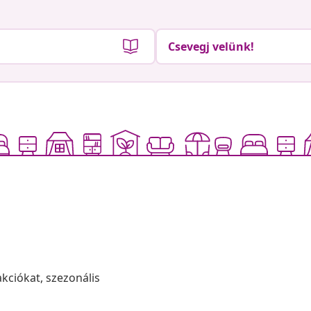
Csevegj velünk!
akciókat, szezonális