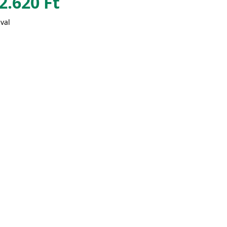
2.620
Ft
val