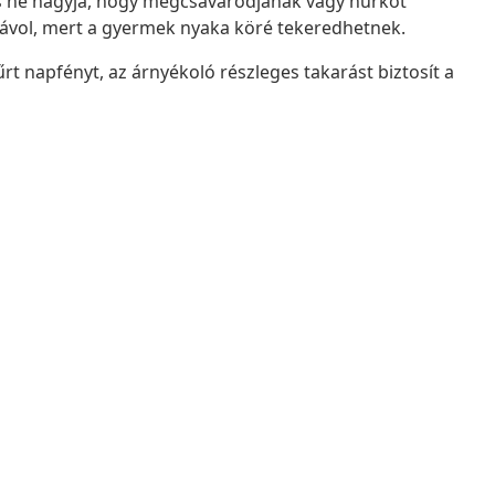
és ne hagyja, hogy megcsavarodjanak vagy hurkot
távol, mert a gyermek nyaka köré tekeredhetnek.
t napfényt, az árnyékoló részleges takarást biztosít a