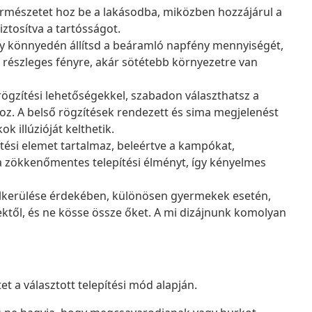
ermészetet hoz be a lakásodba, miközben hozzájárul a
ztosítva a tartósságot.
gy könnyedén állítsd a beáramló napfény mennyiségét,
r részleges fényre, akár sötétebb környezetre van
rögzítési lehetőségekkel, szabadon választhatsz a
oz. A belső rögzítések rendezett és sima megjelenést
k illúzióját kelthetik.
ési elemet tartalmaz, beleértve a kampókat,
a a zökkenőmentes telepítési élményt, így kényelmes
elkerülése érdekében, különösen gyermekek esetén,
ektől, és ne kösse össze őket. A mi dizájnunk komolyan
et a választott telepítési mód alapján.