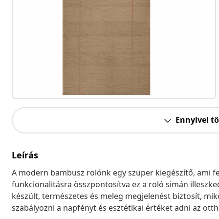
Ennyivel t
Leírás
A modern bambusz rolónk egy szuper kiegészítő, ami fe
funkcionalitásra összpontosítva ez a roló simán illesz
készült, természetes és meleg megjelenést biztosít, mikö
szabályozni a napfényt és esztétikai értéket adni az ot