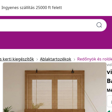
Ingyenes szállítás 25000 ft felett
z
 kerti kiegészítők
Ablaktartozékok
Redőnyök és roló
vi
v
B
Mé