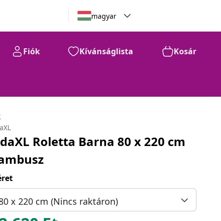
magyar
Fiók
Kívánságlista
Kosár
12.620
Ft
k
daXL
idaXL Roletta Barna 80 x 220 cm
ambusz
ret
80 x 220 cm (Nincs raktáron)