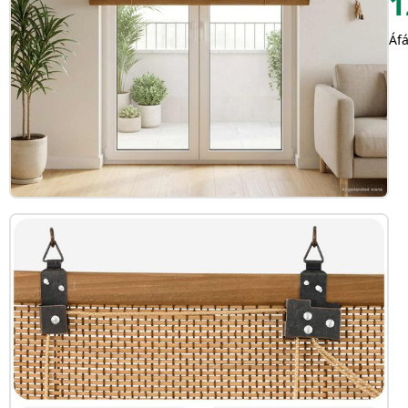
1
Áfá