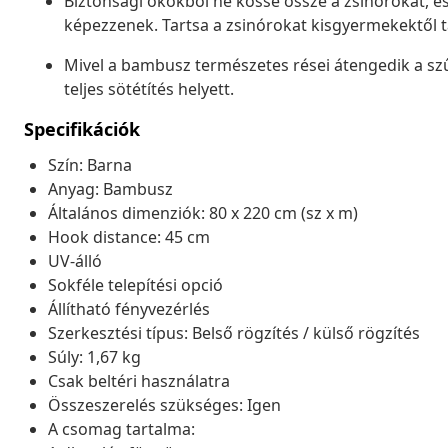
Biztonsági okokból ne kösse össze a zsinórokat, 
képezzenek. Tartsa a zsinórokat kisgyermekektől 
Mivel a bambusz természetes rései átengedik a szűr
teljes sötétítés helyett.
Specifikációk
Szín: Barna
Anyag: Bambusz
Általános dimenziók: 80 x 220 cm (sz x m)
Hook distance: 45 cm
UV-álló
Sokféle telepítési opció
Állítható fényvezérlés
Szerkesztési típus: Belső rögzítés / külső rögzítés
Súly: 1,67 kg
Csak beltéri használatra
Összeszerelés szükséges: Igen
A csomag tartalma: