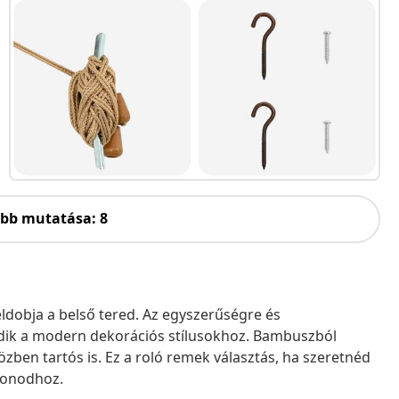
öbb mutatása: 8
ldobja a belső tered. Az egyszerűségre és
kedik a modern dekorációs stílusokhoz. Bambuszból
zben tartós is. Ez a roló remek választás, ha szeretnéd
thonodhoz.