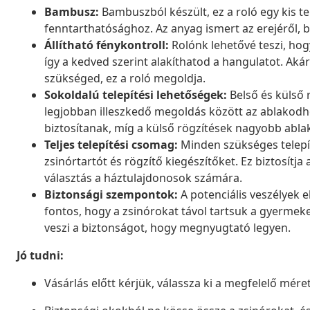
Bambusz:
Bambuszból készült, ez a roló egy kis t
fenntarthatósághoz. Az anyag ismert az erejéről, bi
Állítható fénykontroll:
Rolónk lehetővé teszi, ho
így a kedved szerint alakíthatod a hangulatot. Aká
szükséged, ez a roló megoldja.
Sokoldalú telepítési lehetőségek:
Belső és külső 
legjobban illeszkedő megoldás között az ablakodh
biztosítanak, míg a külső rögzítések nagyobb ablako
Teljes telepítési csomag:
Minden szükséges telepít
zsinórtartót és rögzítő kiegészítőket. Ez biztosítj
választás a háztulajdonosok számára.
Biztonsági szempontok:
A potenciális veszélyek 
fontos, hogy a zsinórokat távol tartsuk a gyermek
veszi a biztonságot, hogy megnyugtató legyen.
Jó tudni:
Vásárlás előtt kérjük, válassza ki a megfelelő méret