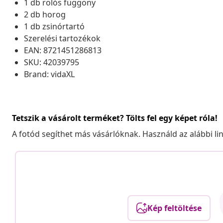
1 db rolós függöny
2 db horog
1 db zsinórtartó
Szerelési tartozékok
EAN: 8721451286813
SKU: 42039795
Brand: vidaXL
Tetszik a vásárolt terméket? Tölts fel egy képet róla!
A fotód segíthet más vásárlóknak. Használd az alábbi li
Kép feltöltése