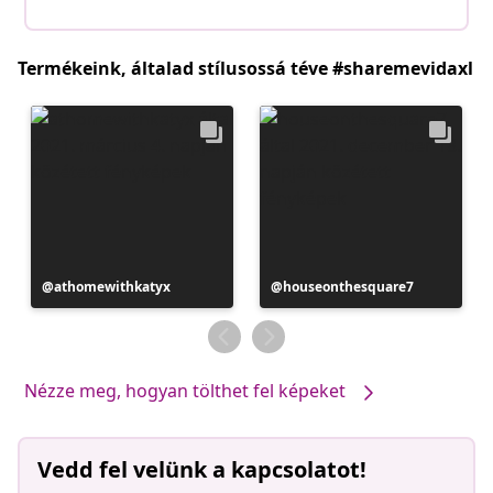
Termékeink, általad stílusossá téve #sharemevidaxl
Bejegyzés
athomewithkatyx
Bejegyzés
houseonthesquare7
közzétevője
közzétevője
Nézze meg, hogyan tölthet fel képeket
Vedd fel velünk a kapcsolatot!