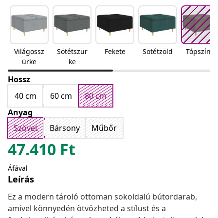
Világossz
Sötétszür
Fekete
Sötétzöld
Tópszínű
ürke
ke
Hossz
40 cm
60 cm
80 cm
Anyag
Szövet
Bársony
Műbőr
47.410
Ft
Áfával
Leírás
Ez a modern tároló ottoman sokoldalú bútordarab,
amivel könnyedén ötvözheted a stílust és a