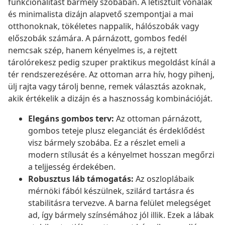
funkcionalitást bármely szobában. A letisztult vonalak
és minimalista dizájn alapvető szempontjai a mai
otthonoknak, tökéletes nappalik, hálószobák vagy
előszobák számára. A párnázott, gombos fedél
nemcsak szép, hanem kényelmes is, a rejtett
tárolórekesz pedig szuper praktikus megoldást kínál a
tér rendszerezésére. Az ottoman arra hív, hogy pihenj,
ülj rajta vagy tárolj benne, remek választás azoknak,
akik értékelik a dizájn és a hasznosság kombinációját.
Elegáns gombos terv:
Az ottoman párnázott,
gombos teteje plusz eleganciát és érdeklődést
visz bármely szobába. Ez a részlet emeli a
modern stílusát és a kényelmet hosszan megőrzi
a teljjesség érdekében.
Robusztus láb támogatás:
Az oszloplábaik
mérnöki fából készülnek, szilárd tartásra és
stabilitásra tervezve. A barna felület melegséget
ad, így bármely színsémához jól illik. Ezek a lábak