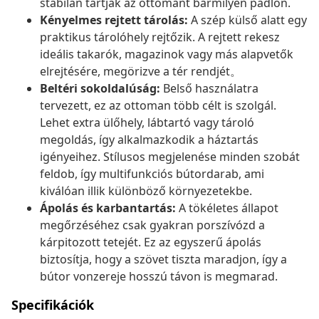
stabilan tartják az ottomant bármilyen padlón.
Kényelmes rejtett tárolás:
A szép külső alatt egy
praktikus tárolóhely rejtőzik. A rejtett rekesz
ideális takarók, magazinok vagy más alapvetők
elrejtésére, megörizve a tér rendjét。
Beltéri sokoldalúság:
Belső használatra
tervezett, ez az ottoman több célt is szolgál.
Lehet extra ülőhely, lábtartó vagy tároló
megoldás, így alkalmazkodik a háztartás
igényeihez. Stílusos megjelenése minden szobát
feldob, így multifunkciós bútordarab, ami
kiválóan illik különböző környezetekbe.
Ápolás és karbantartás:
A tökéletes állapot
megőrzéséhez csak gyakran porszívózd a
kárpitozott tetejét. Ez az egyszerű ápolás
biztosítja, hogy a szövet tiszta maradjon, így a
bútor vonzereje hosszú távon is megmarad.
Specifikációk