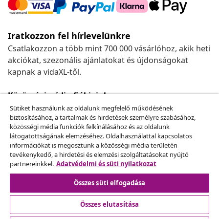
Iratkozzon fel hírlevelünkre
Csatlakozzon a több mint 700 000 vásárlóhoz, akik heti
akciókat, szezonális ajánlatokat és újdonságokat
kapnak a vidaXL-től.
Közösségimédia-fiókjaink
Sütiket használunk az oldalunk megfelelő működésének
biztosításához, a tartalmak és hirdetések személyre szabásához,
közösségi média funkciók felkínálásához és az oldalunk
látogatottságának elemzéséhez. Oldalhasználattal kapcsolatos
Szerződéstől való elállás
információkat is megosztunk a közösségi média területén
Küldj be egy rendelés lemondására vonatkozó
tevékenykedő, a hirdetési és elemzési szolgáltatásokat nyújtó
partnereinkkel.
Adatvédelmi és süti nyilatkozat
kérelmet.
Összes süti elfogadása
Szerződéstől való elállás
Összes elutasítása