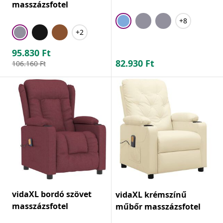
masszázsfotel
+8
+2
95.830
Ft
82.930
Ft
106.160
Ft
vidaXL bordó szövet
vidaXL krémszínű
masszázsfotel
műbőr masszázsfotel