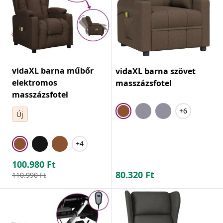
vidaXL barna műbőr
vidaXL barna szövet
elektromos
masszázsfotel
masszázsfotel
+6
Új
+4
100.980
Ft
80.320
Ft
110.990
Ft