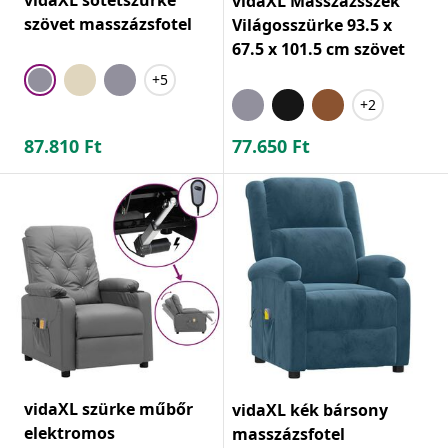
vidaXL Masszázsszék
szövet masszázsfotel
Világosszürke 93.5 x
67.5 x 101.5 cm szövet
+5
+2
87.810
Ft
77.650
Ft
vidaXL szürke műbőr
vidaXL kék bársony
elektromos
masszázsfotel