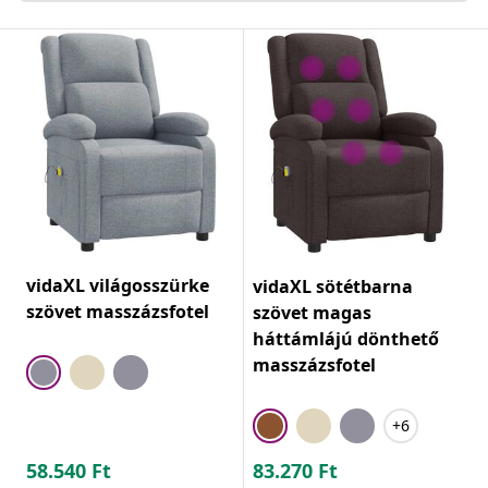
vidaXL világosszürke
vidaXL sötétbarna
szövet masszázsfotel
szövet magas
háttámlájú dönthető
masszázsfotel
+6
58.540
Ft
83.270
Ft