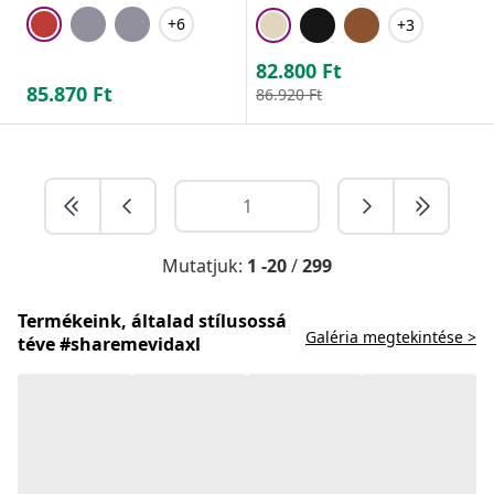
+6
+3
82.800
Ft
85.870
Ft
86.920
Ft
Mutatjuk:
1 -20
/
299
Termékeink, általad stílusossá
Galéria megtekintése >
téve #sharemevidaxl