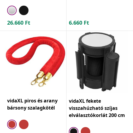
26.660
Ft
6.660
Ft
vidaXL piros és arany
vidaXL fekete
bársony szalagkötél
visszahúzható szíjas
elválasztókorlát 200 cm