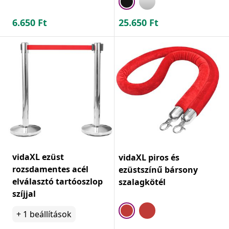
6.650
Ft
25.650
Ft
vidaXL ezüst
vidaXL piros és
rozsdamentes acél
ezüstszínű bársony
elválasztó tartóoszlop
szalagkötél
szíjjal
+
1
beállítások