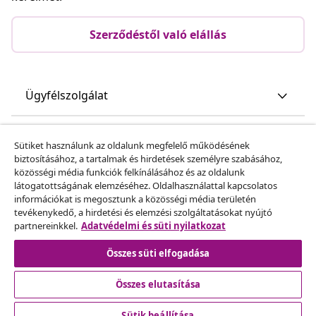
Szerződéstől való elállás
Ügyfélszolgálat
Üzlet
Sütiket használunk az oldalunk megfelelő működésének
biztosításához, a tartalmak és hirdetések személyre szabásához,
közösségi média funkciók felkínálásához és az oldalunk
vidaXL
látogatottságának elemzéséhez. Oldalhasználattal kapcsolatos
információkat is megosztunk a közösségi média területén
tevékenykedő, a hirdetési és elemzési szolgáltatásokat nyújtó
Fedezz fel többet
partnereinkkel.
Adatvédelmi és süti nyilatkozat
Összes süti elfogadása
Összes elutasítása
Sütik beállítása