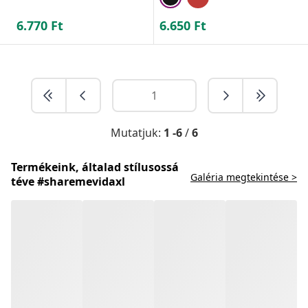
6.770
Ft
6.650
Ft
Mutatjuk:
1 -6
/
6
Termékeink, általad stílusossá
Galéria megtekintése >
téve #sharemevidaxl