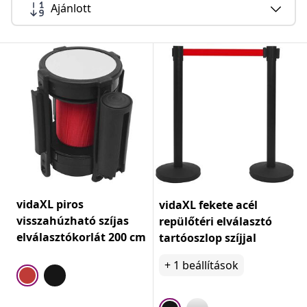
Ajánlott
vidaXL piros
vidaXL fekete acél
visszahúzható szíjas
repülőtéri elválasztó
elválasztókorlát 200 cm
tartóoszlop szíjjal
+
1
beállítások