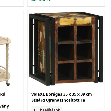
akú
vidaXL Borágas 35 x 35 x 39 cm
Szilárd Újrahasznosított Fa
lvány
+
1
beállítások