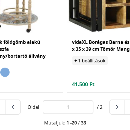
k földgömb alakú
vidaXL Borágas Barna és 
szfa
x 35 x 39 cm Tömör Mang
ny/bortartó állvány
+
1
beállítások
41.500
Ft
Oldal
/ 2
Mutatjuk:
1 -20
/
33