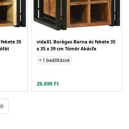
fekete 35
vidaXL Borágas Barna és fekete 35
ófát
x 35 x 39 cm Tömör Akácfa
+
1
beállítások
26.690
Ft