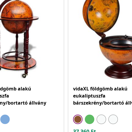
öldgömb alakú
vidaXL földgömb alakú
szfa
eukaliptuszfa
ny/bortartó állvány
bárszekrény/bortartó ál
37.360
Ft