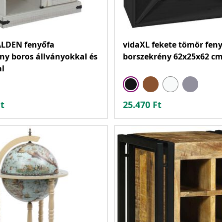
ALDEN fenyőfa
vidaXL fekete tömör fen
ny boros állványokkal és
borszekrény 62x25x62 c
al
t
25.470
Ft