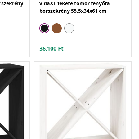
rszekrény
vidaXL fekete tömör fenyőfa
borszekrény 55,5x34x61 cm
36.100
Ft