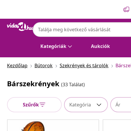
Előző
Következő
Kategóriák
Aukciók
Kezdőlap
Bútorok
Szekrények és tárolók
Bársze
Bárszekrények
(33 Találat)
Szűrők
Kategória
Ár