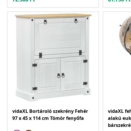
vidaXL Bortároló szekrény Fehér
vidaXL fe
97 x 45 x 114 cm Tömör fenyőfa
alakú euk
bárszekré