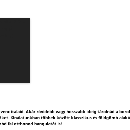
venc italaid. Akár rövidebb vagy hosszabb ideig tárolnád a borok
et. Kínálatunkban többek között klasszikus és földgömb alakú, i
obd fel otthonod hangulatát is!