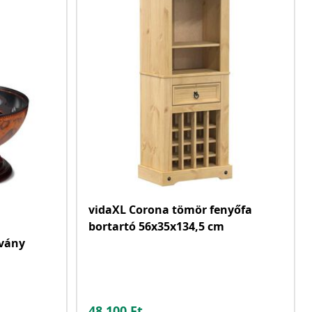
vidaXL Corona tömör fenyőfa
bortartó 56x35x134,5 cm
lvány
48.100
Ft