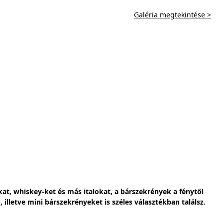
Galéria megtekintése >
at, whiskey-ket és más italokat, a bárszekrények a fénytől
lletve mini bárszekrényeket is széles választékban találsz.