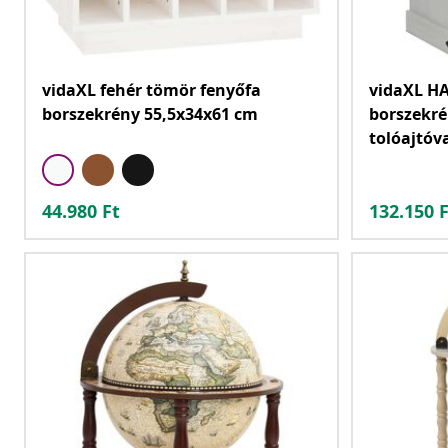
vidaXL fehér tömör fenyőfa
vidaXL H
borszekrény 55,5x34x61 cm
borszekré
tolóajtóv
44.980
Ft
132.150
F