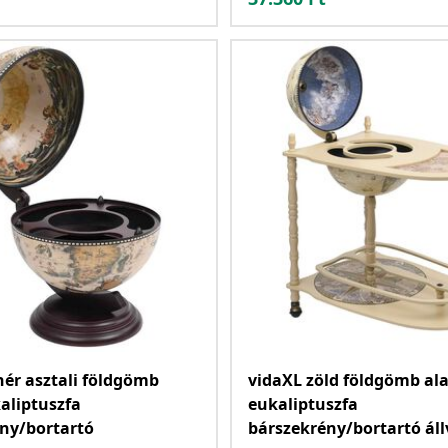
hér asztali földgömb
vidaXL zöld földgömb al
aliptuszfa
eukaliptuszfa
ny/bortartó
bárszekrény/bortartó ál