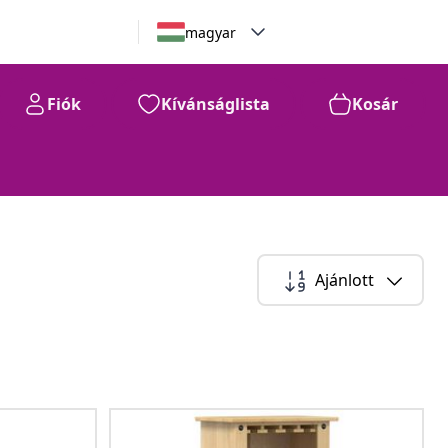
magyar
Fiók
Kívánságlista
Kosár
Ajánlott