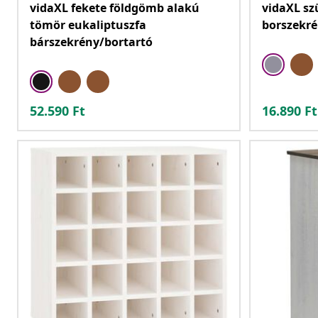
vidaXL fekete földgömb alakú
vidaXL sz
tömör eukaliptuszfa
borszekr
bárszekrény/bortartó
52.590
Ft
16.890
Ft