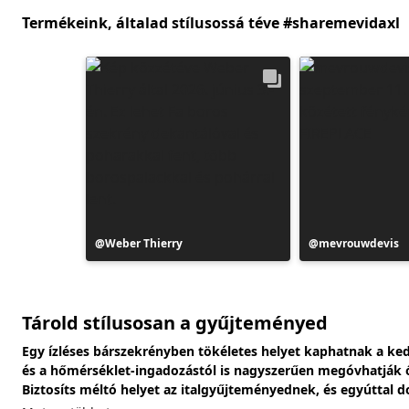
Termékeink, általad stílusossá téve #sharemevidaxl
Bejegyzés
Weber Thierry
Bejegyzés
mevrouwdevis
közzétevője
közzétevője
Tárold stílusosan a gyűjteményed
Egy ízléses bárszekrényben tökéletes helyet kaphatnak a ked
és a hőmérséklet-ingadozástól is nagyszerűen megóvhatják ők
Biztosíts méltó helyet az italgyűjteményednek, és egyúttal d