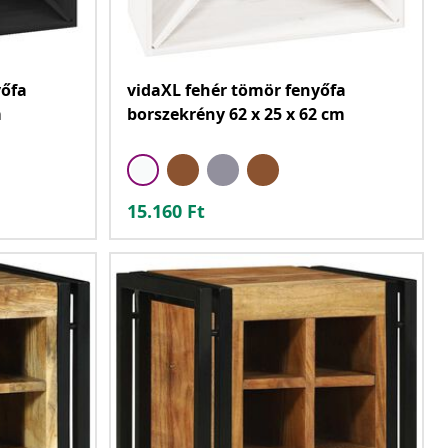
yőfa
vidaXL fehér tömör fenyőfa
m
borszekrény 62 x 25 x 62 cm
15.160
Ft