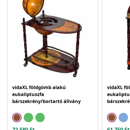
vidaXL földgömb alakú
vidaXL f
eukaliptuszfa
eukaliptu
bárszekrény/bortartó állvány
bárszekré
72.580
Ft
61.750
Ft