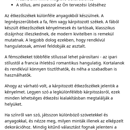
A stílus, ami passzol az Ön tervezési ízléséhez
Az étkezőszékek különféle anyagokból készülnek. A
legnépszerűbbek a fa, fém vagy kárpitozott székek. A fából
készült étkezőszékek kényelmesek és tartósak, klasszikus
dizájnhoz illeszkednek, de modern kivitelben is remekül
mutatnak. A legjobb dolog ezekben, hogy rendkívül
hangulatosak, amivel feldobják az asztalt.
A fémszékeket többféle stílussal lehet párosítani - az ipari
stílustól a francia ihletésű romantikus hangulatig. Kortalanok
és rendkívül könnyen tisztíthatók, és néha a szabadban is
használhatók.
Ahogy az várható volt, a kárpitozott étkezőszékek jelentik a
kényelmet. Legyen szó a legkülönfélébb kárpitozásról, ezek
minden lehetséges étkezési kialakításban megtalálják a
helyüket.
Ha színről van szó, játsszon különböző szövetekkel és
anyagokkal, és nézze meg, milyen minták illenek az elképzelt
dekorációhoz. Mindig kitűnő választást fognak jelenteni a