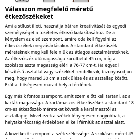
Válasszon megfelelő méretű
étkezőszékeket
Ami a stílust illeti, használja bátran kreativitását és egyedi
személyiségét a tökéletes étkező kialakításához. De a
kényelem az első szempont, amire oda kell figyelni az
étkezőszékek megvásárlásakor. A standard étkezőszék
méreteknek meg kell felelniük az átlagos asztalméreteknek.
Az étkezőszék ülőmagassága körülbelül 45 cm, míg a
szokásos asztalmagasság eléri a 76-77 cm-t. Ha egyedi
készítésű asztallal vagy székekkel rendelkezik, bizonyosodjon
meg, hogy marad 30 cm a szék ülése és az asztallap között.
Ezáltal bőségesen marad hely a térdének.
Egy másik fontos szempont, amit szem előtt kell tartani, az a
karfák magassága. A kartámaszos étkezőszékek a standard 18
cm-es étkezőszék-méreteket követik a kartámasztól az
asztallapig. Mivel ezek a székek lényegesen nagyobbak, a
helytakarékosság érdekében el kell férniük az asztal alatt.
A következő szempont a szék szélessége. A szokásos méret 45