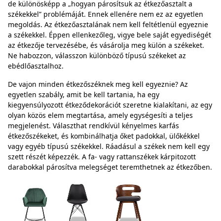
de különösképp a „hogyan párosítsuk az étkezőasztalt a
székekkel” problémáját. Ennek ellenére nem ez az egyetlen
megoldás. Az étkezőasztalának nem kell feltétlenül egyeznie
a székekkel. Éppen ellenkezőleg, vigye bele saját egyediségét
az étkezője tervezésébe, és vásárolja meg külön a székeket.
Ne habozzon, válasszon különböző típusú székeket az
ebédlőasztalhoz.
De vajon minden étkezőszéknek meg kell egyeznie? Az
egyetlen szabály, amit be kell tartania, ha egy
kiegyensúlyozott étkeződekorációt szeretne kialakítani, az egy
olyan közös elem megtartása, amely egységesíti a teljes
megjelenést. Választhat rendkívül kényelmes karfás
étkezőszékeket, és kombinálhatja őket padokkal, ülőkékkel
vagy egyéb típusú székekkel. Ráadásul a székek nem kell egy
szett részét képezzék. A fa- vagy rattanszékek kárpitozott
darabokkal párosítva melegséget teremthetnek az étkezőben.