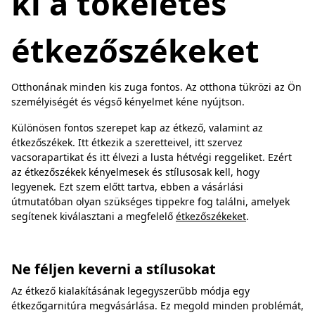
ki a tökéletes
étkezőszékeket
Otthonának minden kis zuga fontos. Az otthona tükrözi az Ön
személyiségét és végső kényelmet kéne nyújtson.
Különösen fontos szerepet kap az étkező, valamint az
étkezőszékek. Itt étkezik a szeretteivel, itt szervez
vacsorapartikat és itt élvezi a lusta hétvégi reggeliket. Ezért
az étkezőszékek kényelmesek és stílusosak kell, hogy
legyenek. Ezt szem előtt tartva, ebben a vásárlási
útmutatóban olyan szükséges tippekre fog találni, amelyek
segítenek kiválasztani a megfelelő
étkezőszékeket
.
Ne féljen keverni a stílusokat
Az étkező kialakításának legegyszerűbb módja egy
étkezőgarnitúra megvásárlása. Ez megold minden problémát,