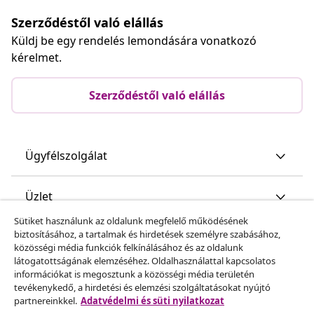
Szerződéstől való elállás
Küldj be egy rendelés lemondására vonatkozó
kérelmet.
Szerződéstől való elállás
Ügyfélszolgálat
Üzlet
Sütiket használunk az oldalunk megfelelő működésének
biztosításához, a tartalmak és hirdetések személyre szabásához,
vidaXL
közösségi média funkciók felkínálásához és az oldalunk
látogatottságának elemzéséhez. Oldalhasználattal kapcsolatos
információkat is megosztunk a közösségi média területén
Fedezz fel többet
tevékenykedő, a hirdetési és elemzési szolgáltatásokat nyújtó
partnereinkkel.
Adatvédelmi és süti nyilatkozat