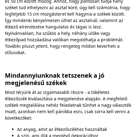
és 50 cm között mozog. Ahhoz, hogy pontosan tudja hány
széket tud elhelyezni az asztal köré, úgy kell számolnia, hogy
legfeljebb 15 cm mozgásteret kell hagynia a székek között.
Így mindenki kényelmesen ülhet az asztalnál, valamint az
étkező elrendezése hangulatos és tágas is lesz.
Nyilvánvalóan, ha szűkös a hely, néhány ülőke vagy
étkezőpad hozzáadása valóban megoldhatja a problémát.
További pluszt jelent, hogy rengeteg módon keverheti a
stílusokat.
Mindannyiunknak tetszenek a jó
megjelenésű székek
Most térjünk át az izgalmasabb részre - a tökéletes
étkezőszék kiválasztása a megjelenése alapján. A megfelelő
székek megtalálása nehéz feladatnak tűnhet a nagy választék
miatt, azonban nem kell pánikba esni, csak sorra kell venni a
következőket:
Az anyag, amit az étkezőszékhez használtak
A szín, ami illik a meglévő dekorációhoz