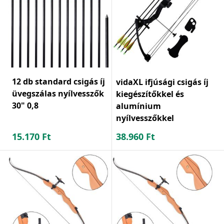
12 db standard csigás íj
vidaXL ifjúsági csigás íj
üvegszálas nyílvesszők
kiegészítőkkel és
30" 0,8
alumínium
nyílvesszőkkel
15.170
Ft
38.960
Ft