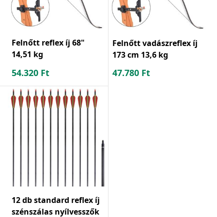
Felnőtt reflex íj 68"
Felnőtt vadászreflex íj
14,51 kg
173 cm 13,6 kg
54.320
Ft
47.780
Ft
12 db standard reflex íj
szénszálas nyílvesszők