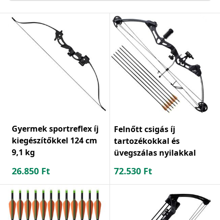
Gyermek sportreflex íj
Felnőtt csigás íj
kiegészítőkkel 124 cm
tartozékokkal és
9,1 kg
üvegszálas nyilakkal
26.850
Ft
72.530
Ft