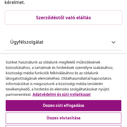
kérelmet.
Szerződéstől való elállás
Ügyfélszolgálat
Üzlet
Sütiket használunk az oldalunk megfelelő működésének
biztosításához, a tartalmak és hirdetések személyre szabásához,
közösségi média funkciók felkínálásához és az oldalunk
vidaXL
látogatottságának elemzéséhez. Oldalhasználattal kapcsolatos
információkat is megosztunk a közösségi média területén
tevékenykedő, a hirdetési és elemzési szolgáltatásokat nyújtó
Fedezz fel többet
partnereinkkel.
Adatvédelmi és süti nyilatkozat
Összes süti elfogadása
Összes elutasítása