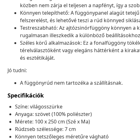
közben nem zárja el teljesen a napfényt, így a szo
Könnyen telepíthető: A függönypanel alagút tetejű 
felszerelést, és lehetővé teszi a rúd könnyed siklás
Testreszabható: Az ajtózsinórfüggöny könnyen a kí
rugalmasan illeszkedik a különböző beállításokhoz
Széles körű alkalmazások: Ez a fonalfüggöny tökél
térelválasztóként vagy elegáns háttérként a kiraka
és esztétikáját.
Jó tudni:
A függönyrúd nem tartozéka a szállításnak.
Specifikációk
Színe: világosszürke
Anyaga: szövet (100% poliészter)
Mérete: 100 x 250 cm (Szé x Ma)
Rúdzseb szélessége: 7 cm
Könnyen tetszőleges méretűre vágható