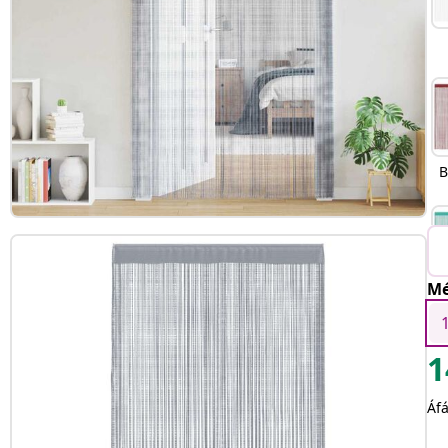
B
Mé
1
Áfá
V