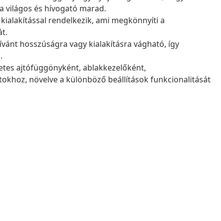
ba világos és hívogató marad.
kialakítással rendelkezik, ami megkönnyíti a
át.
vánt hosszúságra vagy kialakításra vágható, így
.
etes ajtófüggönyként, ablakkezelőként,
tokhoz, növelve a különböző beállítások funkcionalitását