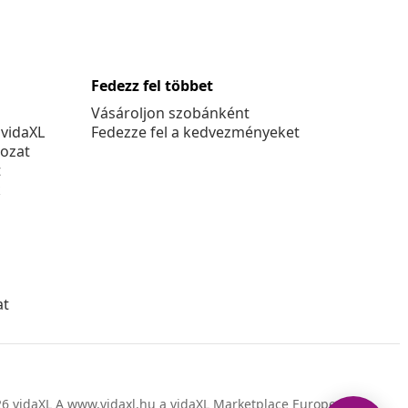
Fedezz fel többet
Vásároljon szobánként
 vidaXL
Fedezze fel a kedvezményeket
kozat
t
k
at
6 vidaXL A www.vidaxl.hu a vidaXL Marketplace Europe B.V.