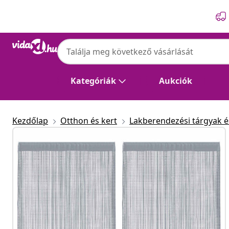
Előző
Következő
Kategóriák
Aukciók
Kezdőlap
Otthon és kert
Lakberendezési tárgyak és