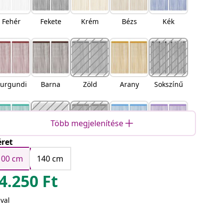
Fehér
Fekete
Krém
Bézs
Kék
urgundi
Barna
Zöld
Arany
Sokszínű
Több megjelenítése
ret
Türkiz
Rózsaszí
Narancss
Világos
Lila
n
árga
kék
100 cm
140 cm
4.250
Ft
val
ilágossz
Antracits