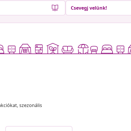
Csevegj velünk!
akciókat, szezonális