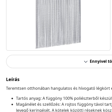
Ennyivel t
Leírás
Teremtsen otthonában hangulatos és hívogató légkört 
Tartós anyag: A függöny 100% poliészterből készült
Magánélet és szellőzés: A rojtos függöny távol tart
levegő keringését. A kötelek közötti réseknek kö