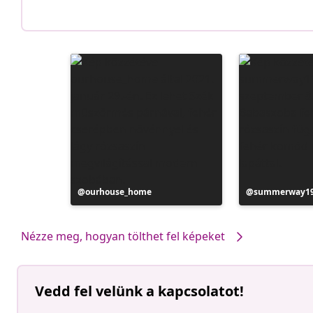
Bejegyzés
ourhouse_home
Bejegyzés
summerway1
közzétevője
közzétevője
Nézze meg, hogyan tölthet fel képeket
Vedd fel velünk a kapcsolatot!