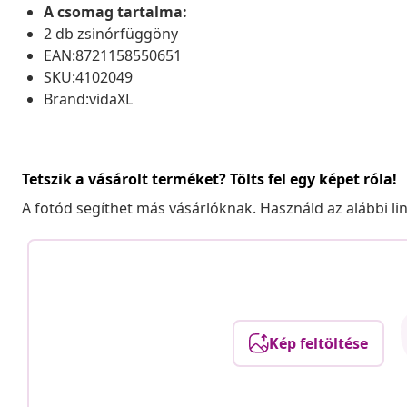
A csomag tartalma:
2 db zsinórfüggöny
EAN:8721158550651
SKU:4102049
Brand:vidaXL
Tetszik a vásárolt terméket? Tölts fel egy képet róla!
A fotód segíthet más vásárlóknak. Használd az alábbi li
Kép feltöltése