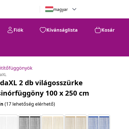
magyar
Fiók
Kívánságlista
Kosár
étítőfüggönyök
daXL
idaXL 2 db világosszürke
sinórfüggöny 100 x 250 cm
ín
(17 lehetőség elérhető)