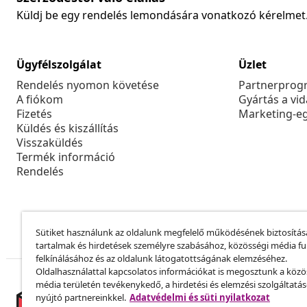
Küldj be egy rendelés lemondására vonatkozó kérelmet
Ügyfélszolgálat
Üzlet
Rendelés nyomon követése
Partnerprog
A fiókom
Gyártás a vi
Fizetés
Marketing-e
Küldés és kiszállítás
Visszaküldés
Termék információ
Rendelés
Sütiket használunk az oldalunk megfelelő működésének biztosítás
tartalmak és hirdetések személyre szabásához, közösségi média f
felkínálásához és az oldalunk látogatottságának elemzéséhez.
Oldalhasználattal kapcsolatos információkat is megosztunk a közö
média területén tevékenykedő, a hirdetési és elemzési szolgáltatá
nyújtó partnereinkkel.
Adatvédelmi és süti nyilatkozat