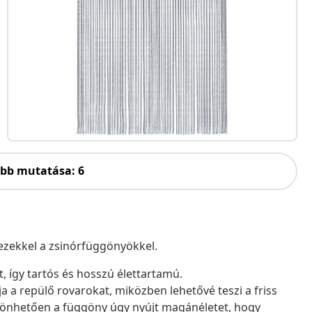
öbb mutatása: 6
ezekkel a zsinórfüggönyökkel.
, így tartós és hosszú élettartamú.
ja a repülő rovarokat, miközben lehetővé teszi a friss
szönhetően a függöny úgy nyújt magánéletet, hogy