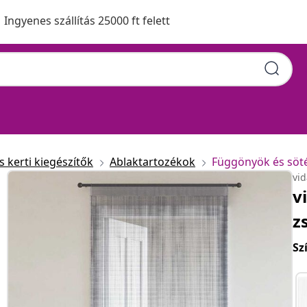
Ingyenes szállítás 25000 ft felett
 kerti kiegészítők
Ablaktartozékok
Függönyök és söt
vi
v
z
Sz