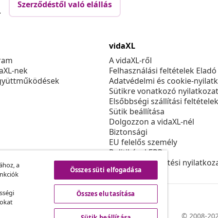
Szerződéstől való elállás
.
vidaXL
ram
A vidaXL-ről
daXL-nek
Felhasználási feltételek Eladó
gyüttműködések
Adatvédelmi és cookie-nyilat
Sütikre vonatkozó nyilatkoza
Elsőbbségi szállítási feltétele
Sütik beállítása
Dolgozzon a vidaXL-nél
Biztonsági
EU felelős személy
Politikával EPR
Akadálymentesítési nyilatkoz
ához, a
Összes süti elfogadása
unkciók
sségi
Összes elutasítása
sokat
© 2008-202
Sütik beállítása