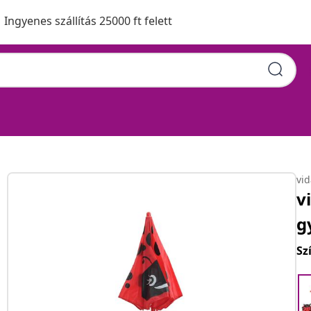
Ingyenes szállítás 25000 ft felett
vi
v
g
Sz