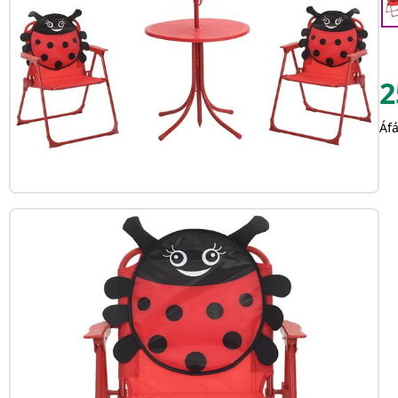
2
Áfá