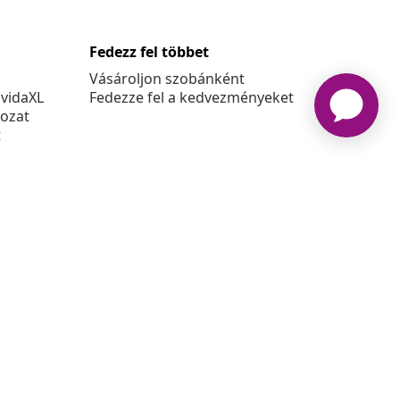
Fedezz fel többet
Vásároljon szobánként
 vidaXL
Fedezze fel a kedvezményeket
kozat
t
k
at
6 vidaXL A www.vidaxl.hu a vidaXL Marketplace Europe B.V.
Weboldala