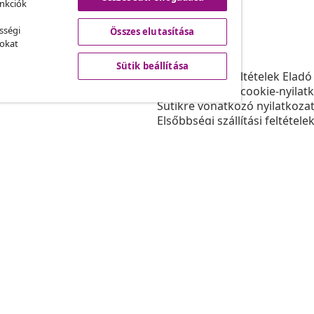
unkciók
sségi
Összes elutasítása
vidaXL
sokat
ram
A vidaXL-ről
Sütik beállítása
daXL-nek
Felhasználási feltételek Eladó
gyüttműködések
Adatvédelmi és cookie-nyilat
Sütikre vonatkozó nyilatkoza
Elsőbbségi szállítási feltétele
Sütik beállítása
Dolgozzon a vidaXL-nél
Biztonsági
EU felelős személy
Politikával EPR
Akadálymentesítési nyilatkoz
© 2008-202