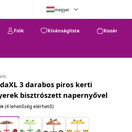
magyar
Fiók
Kívánságlista
Kosár
daXL
idaXL 3 darabos piros kerti
yerek bisztrószett napernyővel
ín
(4 lehetőség elérhető)