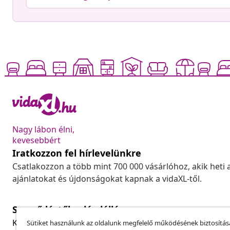
Nagy lábon élni,
kevesebbért
Iratkozzon fel hírlevelünkre
Csatlakozzon a több mint 700 000 vásárlóhoz, akik heti 
ajánlatokat és újdonságokat kapnak a vidaXL-től.
Szerződéstől való elállás
Küldj be egy rendelés lemondására vonatkozó kérelmet
Sütiket használunk az oldalunk megfelelő működésének biztosítás