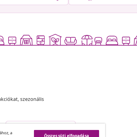
akciókat, szezonális
Szerződéstől való elállás
.
ához, a
Összes süti elfogadása