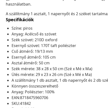
használatban.
A szállítmány 1 asztalt, 1 napernyőt és 2 széket tartal
Specifikációk
Színe: piros
Anyag: Acélcső és szövet
Szék szövet: 210D oxford
Esernyő szövet: 170T taft poliészter
Cső átmérő: 19/13 mm
Esernyő átmérő: 105 cm
Asztal átmérő: 50 cm
Szék mérete: 38 x 28 x 50 cm (Szé x Mé x Ma)
Ülés mérete: 29 x 23 x 26 cm (Szé x Mé x Ma)
A szállítmány 1 db asztalt, 1 db napernyőt és 2 db sz
Könnyen összeszerelhető
Anyag: Poliészter: 100%
EAN:8718475960706
SKU:41842