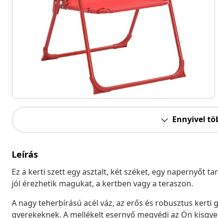
Ennyivel tö
Leírás
Ez a kerti szett egy asztalt, két széket, egy napernyőt 
jól érezhetik magukat, a kertben vagy a teraszon.
A nagy teherbírású acél váz, az erős és robusztus kerti 
gyerekeknek. A mellékelt esernyő megvédi az Ön kisgyere