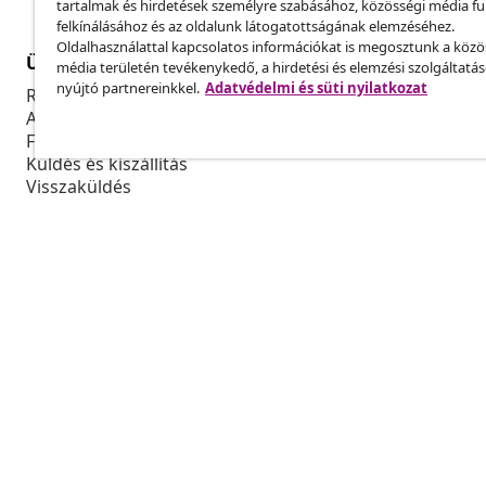
tartalmak és hirdetések személyre szabásához, közösségi média f
felkínálásához és az oldalunk látogatottságának elemzéséhez.
Oldalhasználattal kapcsolatos információkat is megosztunk a közö
Ügyfélszolgálat
Üzlet
média területén tevékenykedő, a hirdetési és elemzési szolgáltatá
nyújtó partnereinkkel.
Adatvédelmi és süti nyilatkozat
Rendelés nyomon követése
Partnerprog
A fiókom
Gyártás a vi
Fizetés
Marketing-e
Küldés és kiszállítás
Visszaküldés
Termék információ
Rendelés