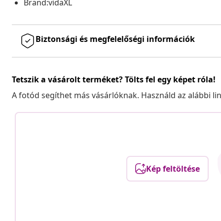
Brand:vidaXL
Biztonsági és megfelelőségi információk
Tetszik a vásárolt terméket? Tölts fel egy képet róla!
A fotód segíthet más vásárlóknak. Használd az alábbi li
Kép feltöltése