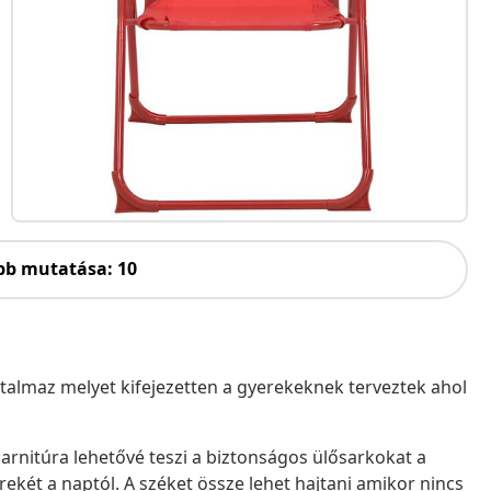
bb mutatása: 10
tartalmaz melyet kifejezetten a gyerekeknek terveztek ahol
garnitúra lehetővé teszi a biztonságos ülősarkokat a
két a naptól. A széket össze lehet hajtani amikor nincs