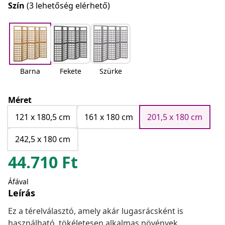
Szín
(3 lehetőség elérhető)
Barna
Fekete
Szürke
Méret
121 x 180,5 cm
161 x 180 cm
201,5 x 180 cm
242,5 x 180 cm
44.710
Ft
Áfával
Leírás
Ez a térelválasztó, amely akár lugasrácsként is
használható, tökéletesen alkalmas növények