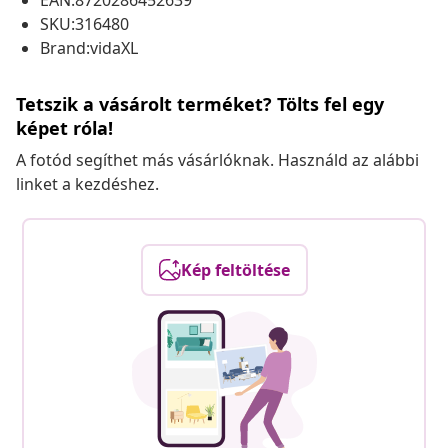
EAN:8720286452639
SKU:316480
Brand:vidaXL
Tetszik a vásárolt terméket? Tölts fel egy
képet róla!
A fotód segíthet más vásárlóknak. Használd az alábbi
linket a kezdéshez.
Kép feltöltése