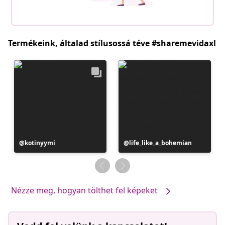
Termékeink, általad stílusossá téve #sharemevidaxl
Bejegyzés
kotinyymi
Bejegyzés
life_like_a_bohemian
közzétevője
közzétevője
Nézze meg, hogyan tölthet fel képeket