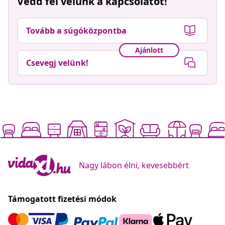
Vedd fel velünk a kapcsolatot!
Tovább a súgóközpontba
Ajánlott
Csevegj velünk!
Nagy lábon élni, kevesebbért
Támogatott fizetési módok