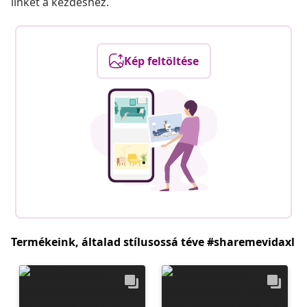
linket a kezdéshez.
Kép feltöltése
Termékeink, általad stílusossá téve #sharemevidaxl