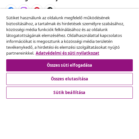
Sütiket használunk az oldalunk megfelelő működésének
biztosításához, a tartalmak és hirdetések személyre szabásához,
Szerződéstől való elállás
közösségi média funkciók felkínálásához és az oldalunk
Küldj be egy rendelés lemondására vonatkozó
látogatottságának elemzéséhez. Oldalhasználattal kapcsolatos
információkat is megosztunk a közösségi média területén
kérelmet.
tevékenykedő, a hirdetési és elemzési szolgáltatásokat nyújtó
partnereinkkel.
Adatvédelmi és süti nyilatkozat
Szerződéstől való elállás
Összes süti elfogadása
Összes elutasítása
Ügyfélszolgálat
Sütik beállítása
Üzlet
vidaXL