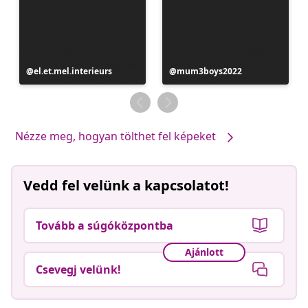
Bejegyzés
el.et.mel.interieurs
Bejegyzés
mum3boys2022
közzétevője
közzétevője
Nézze meg, hogyan tölthet fel képeket
Vedd fel velünk a kapcsolatot!
Tovább a súgóközpontba
Ajánlott
Csevegj velünk!