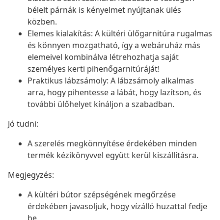
bélelt párnák is kényelmet nyújtanak ülés
közben.
Elemes kialakítás: A kültéri ülőgarnitúra rugalmas
és könnyen mozgatható, így a webáruház más
elemeivel kombinálva létrehozhatja saját
személyes kerti pihenőgarnitúráját!
Praktikus lábzsámoly: A lábzsámoly alkalmas
arra, hogy pihentesse a lábát, hogy lazítson, és
további ülőhelyet kínáljon a szabadban.
Jó tudni:
A szerelés megkönnyítése érdekében minden
termék kézikönyvvel együtt kerül kiszállításra.
Megjegyzés:
A kültéri bútor szépségének megőrzése
érdekében javasoljuk, hogy vízálló huzattal fedje
be.