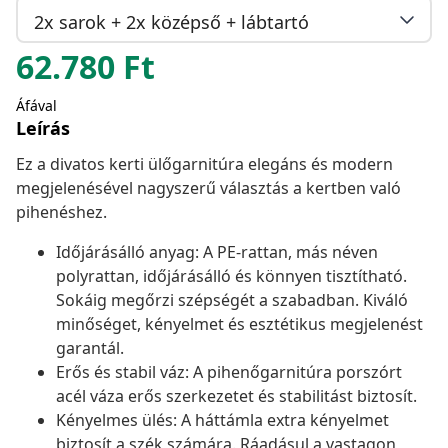
2x sarok + 2x középső + lábtartó
62.780
Ft
Áfával
Leírás
Ez a divatos kerti ülőgarnitúra elegáns és modern
megjelenésével nagyszerű választás a kertben való
pihenéshez.
Időjárásálló anyag: A PE-rattan, más néven
polyrattan, időjárásálló és könnyen tisztítható.
Sokáig megőrzi szépségét a szabadban. Kiváló
minőséget, kényelmet és esztétikus megjelenést
garantál.
Erős és stabil váz: A pihenőgarnitúra porszórt
acél váza erős szerkezetet és stabilitást biztosít.
Kényelmes ülés: A háttámla extra kényelmet
biztosít a szék számára. Ráadásul a vastagon