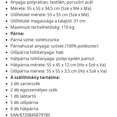
Anyaga: polyrattan, textilén, porszórt acél
Mérete: 55 x 55 x 34,5 cm (Szé x Mé x Ma)
Ülőfelület mérete: 55 x 55 cm (Szé x Mé)
Ülőfelület magassága a talajtól: 31 cm
Maximum terhelhetőség: 110 kg
Párna:
Párna színe: sötétszürke
Párnahuzat anyaga: szövet (100% poliészter)
Ülőpárna töltőanyaga: hab
Hátpárna töltőanyaga: polipropilén pamut
Hátpárna mérete: 55 x 45 x 12 cm (Ho x Szé x Va)
Ülőpárna mérete: 55 x 55 x 3,5 cm (Ho x Szé x Va)
A szállítmány tartalma:
2 db sarokszék
2 db egyszemélyes szék
1 db lábtartó
5 db ülőpárna
6 db hátpárna
EAN:8720845879785