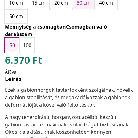
10 cm
15 cm
20 cm
30 cm
40 cm
50 cm
Mennyiség a csomagbanCsomagban való
darabszám
50
100
6.370
Ft
Áfával
Leírás
Ezek a gabionhorgok távtartókként szolgálnak, növelik
a gabion stabilitását, és megakadályozzák a gabionok
deformációját a kővel való feltöltéskor.
A nagy teherbírású, horganyzott acélból készült
gabion távtartók maximális szilárdságot biztosítanak.
Okos kialakításuknak köszönhetően könnyen