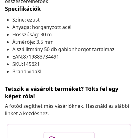
összeszerelhetőek.
Specifikációk
Színe: ezüst
Anyaga: horganyzott acél
Hosszúság: 30 m
Átmérője: 3,5 mm
A szállítmány 50 db gabionhorgot tartalmaz
EAN:8719883734491
SKU:145621
Brand:vidaXL
Tetszik a vásárolt terméket? Tölts fel egy
képet róla!
A fotód segíthet más vásárlóknak. Használd az alábbi
linket a kezdéshez.