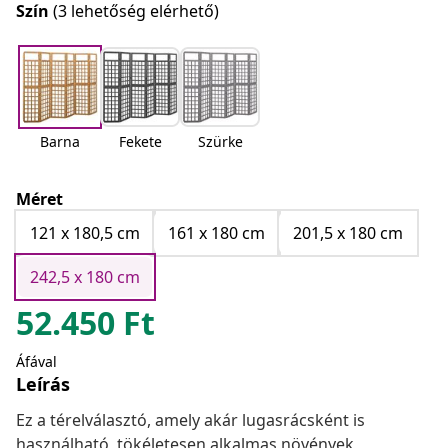
Szín
(3 lehetőség elérhető)
Barna
Fekete
Szürke
Méret
121 x 180,5 cm
161 x 180 cm
201,5 x 180 cm
242,5 x 180 cm
52.450
Ft
Áfával
Leírás
Ez a térelválasztó, amely akár lugasrácsként is
használható, tökéletesen alkalmas növények