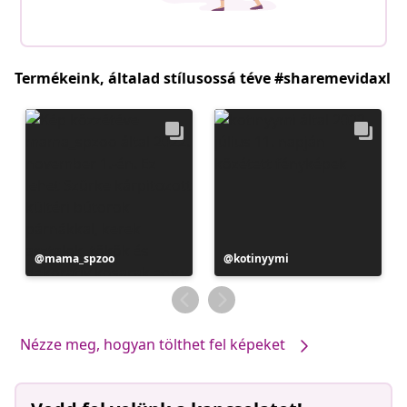
Termékeink, általad stílusossá téve #sharemevidaxl
Bejegyzés
mama_spzoo
Bejegyzés
kotinyymi
közzétevője
közzétevője
Nézze meg, hogyan tölthet fel képeket