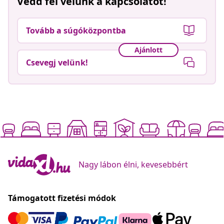
Vedd fel velünk a kapcsolatot!
Tovább a súgóközpontba
Ajánlott
Csevegj velünk!
Nagy lábon élni, kevesebbért
Támogatott fizetési módok