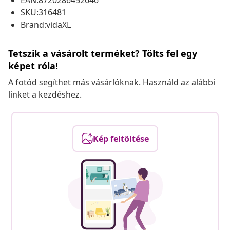
EAN:8720286452646
SKU:316481
Brand:vidaXL
Tetszik a vásárolt terméket? Tölts fel egy
képet róla!
A fotód segíthet más vásárlóknak. Használd az alábbi
linket a kezdéshez.
Kép feltöltése