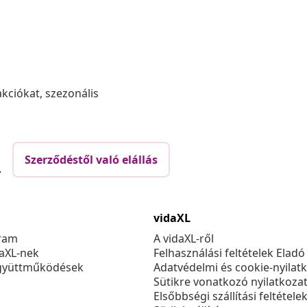
akciókat, szezonális
Szerződéstől való elállás
.
vidaXL
ram
A vidaXL-ről
daXL-nek
Felhasználási feltételek Eladó
gyüttműködések
Adatvédelmi és cookie-nyilat
Sütikre vonatkozó nyilatkoza
Elsőbbségi szállítási feltétele