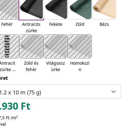
Fehér
Antracits
Fekete
Zöld
Bézs
zürke
Antracit
Zöld és
Világossz
Homokszí
zürke és
fehér
ürke
n
fehér
ret
1.2 x 10 m (75 g)
.930
Ft
,5 Ft /m²
val