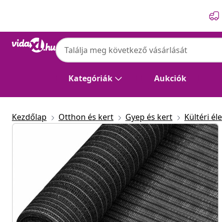
Előző
Következő
Kategóriák
Aukciók
Kezdőlap
Otthon és kert
Gyep és kert
Kültéri éle