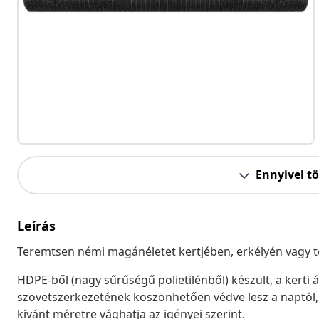
Ennyivel t
Leírás
Teremtsen némi magánéletet kertjében, erkélyén vagy te
HDPE-ből (nagy sűrűségű polietilénből) készült, a kerti 
szövetszerkezetének köszönhetően védve lesz a naptól, 
kívánt méretre vághatja az igényei szerint.