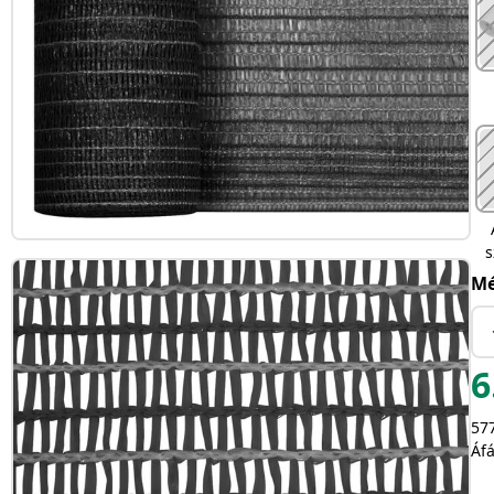
s
Mé
6
577
Áfá