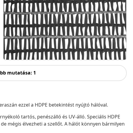
öbb mutatása: 1
raszán ezzel a HDPE betekintést nyújtó hálóval.
árnyékoló tartós, penészálló és UV-álló. Speciális HDPE
de mégis élvezheti a szellőt. A hálót könnyen bármilyen