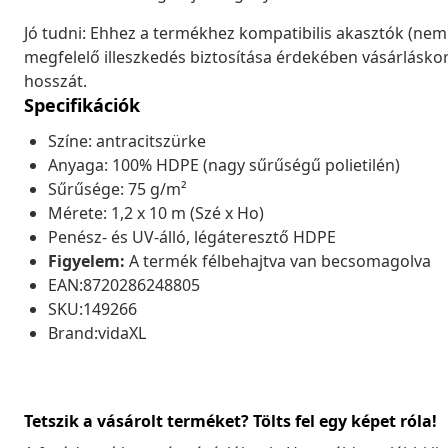
Jó tudni: Ehhez a termékhez kompatibilis akasztók (nem
megfelelő illeszkedés biztosítása érdekében vásárlásko
hosszát.
Specifikációk
Színe: antracitszürke
Anyaga: 100% HDPE (nagy sűrűségű polietilén)
Sűrűsége: 75 g/m²
Mérete: 1,2 x 10 m (Szé x Ho)
Penész- és UV-álló, légáteresztő HDPE
Figyelem:
A termék félbehajtva van becsomagolva
EAN:8720286248805
SKU:149266
Brand:vidaXL
Tetszik a vásárolt terméket? Tölts fel egy képet róla!