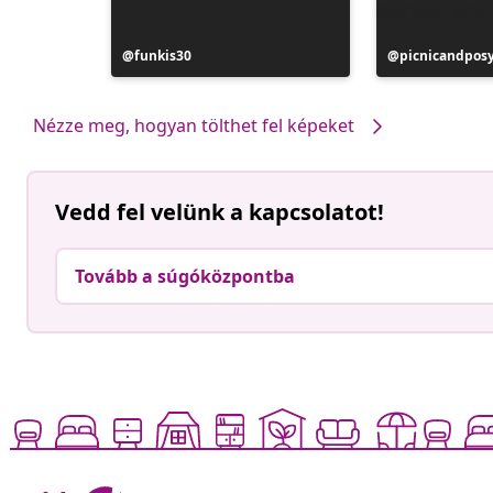
Bejegyzés
funkis30
Bejegyzés
picnicandpos
közzétevője
közzétevője
Nézze meg, hogyan tölthet fel képeket
Vedd fel velünk a kapcsolatot!
Tovább a súgóközpontba