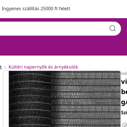
Ingyenes szállítás 25000 ft felett
t
Kültéri napernyők és árnyékolók
vi
v
b
g
Sz