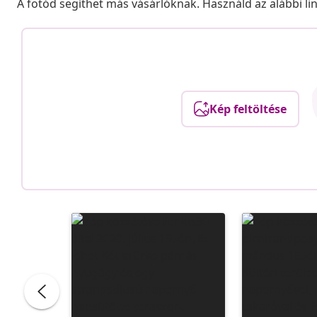
A fotód segíthet más vásárlóknak. Használd az alábbi li
Kép feltöltése