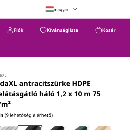
magyar
Fiók
Kívánságlista
Kosár
daXL
idaXL antracitszürke HDPE
elátásgátló háló 1,2 x 10 m 75
/m²
ín
(9 lehetőség elérhető)