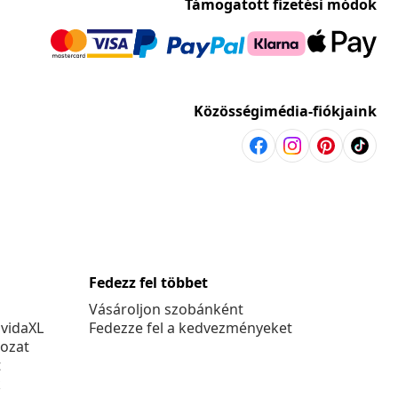
Támogatott fizetési módok
Közösségimédia-fiókjaink
Fedezz fel többet
Vásároljon szobánként
 vidaXL
Fedezze fel a kedvezményeket
kozat
t
k