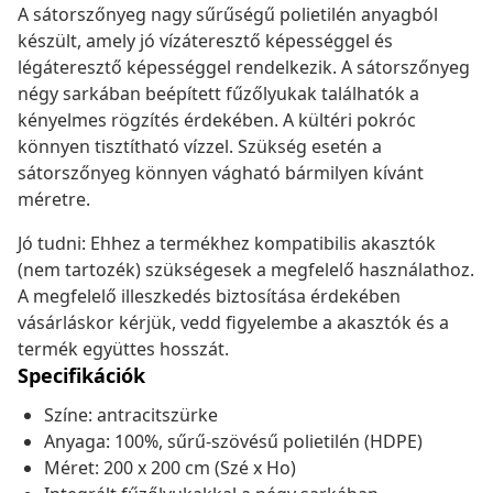
A sátorszőnyeg nagy sűrűségű polietilén anyagból
készült, amely jó vízáteresztő képességgel és
légáteresztő képességgel rendelkezik. A sátorszőnyeg
négy sarkában beépített fűzőlyukak találhatók a
kényelmes rögzítés érdekében. A kültéri pokróc
könnyen tisztítható vízzel. Szükség esetén a
sátorszőnyeg könnyen vágható bármilyen kívánt
méretre.
Jó tudni: Ehhez a termékhez kompatibilis akasztók
(nem tartozék) szükségesek a megfelelő használathoz.
A megfelelő illeszkedés biztosítása érdekében
vásárláskor kérjük, vedd figyelembe a akasztók és a
termék együttes hosszát.
Specifikációk
Színe: antracitszürke
Anyaga: 100%, sűrű-szövésű polietilén (HDPE)
Méret: 200 x 200 cm (Szé x Ho)