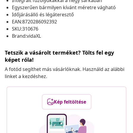
Integrált fűzőlyukakkal a négy sarkában
Egyszerűen bármilyen kívánt méretre vágható
Időjárásálló és légáteresztő
EAN:8720286092392
SKU:310676
Brand:vidaXL
Tetszik a vásárolt terméket? Tölts fel egy
képet róla!
A fotód segíthet más vásárlóknak. Használd az alábbi
linket a kezdéshez.
Kép feltöltése