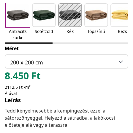
Antracits
Sötétzöld
Kék
Tópszínű
Bézs
zürke
Méret
200 x 200 cm
8.450
Ft
2112,5 Ft /m²
Áfával
Leírás
Tedd kényelmesebbé a kempingezést ezzel a
sátorszőnyeggel. Helyezd a sátradba, a lakókocsi
előteteje alá vagy a teraszra.