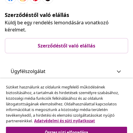
Szerződéstől való elállás
Küldj be egy rendelés lemondására vonatkozó
kérelmet.
Szerződéstől való elállás
Ügyfélszolgálat
Sütiket használunk az oldalunk megfelelő működésének
Üzlet
biztosításához, a tartalmak és hirdetések személyre szabásához,
közösségi média funkciók felkínálásához és az oldalunk
látogatottságának elemzéséhez. Oldalhasználattal kapcsolatos
vidaXL
információkat is megosztunk a közösségi média területén
tevékenykedő, a hirdetési és elemzési szolgáltatásokat nyújtó
partnereinkkel.
Adatvédelmi és süti nyilatkozat
Fedezz fel többet
Összes süti elfogadása