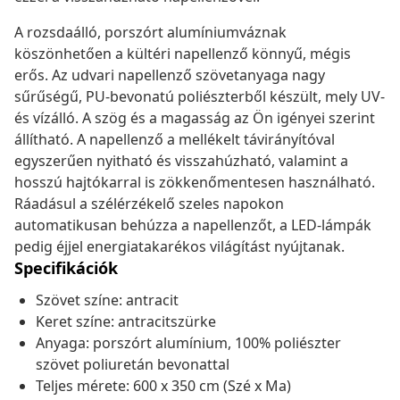
A rozsdaálló, porszórt alumíniumváznak
köszönhetően a kültéri napellenző könnyű, mégis
erős. Az udvari napellenző szövetanyaga nagy
sűrűségű, PU-bevonatú poliészterből készült, mely UV-
és vízálló. A szög és a magasság az Ön igényei szerint
állítható. A napellenző a mellékelt távirányítóval
egyszerűen nyitható és visszahúzható, valamint a
hosszú hajtókarral is zökkenőmentesen használható.
Ráadásul a szélérzékelő szeles napokon
automatikusan behúzza a napellenzőt, a LED-lámpák
pedig éjjel energiatakarékos világítást nyújtanak.
Specifikációk
Szövet színe: antracit
Keret színe: antracitszürke
Anyaga: porszórt alumínium, 100% poliészter
szövet poliuretán bevonattal
Teljes mérete: 600 x 350 cm (Szé x Ma)