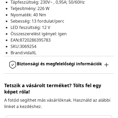
Tápfeszültség: 230V~ , 0,95A; 50/60Hz
Teljesítmény: 226 W
Nyomaték: 40 Nm
Sebesség: 13 fordulat/perc
LED feszültség: 12 V
Összeszerelést igényel: igen
EAN:8720286395783
SKU:3069254
Brand:vidaXL
Biztonsági és megfelelőségi információk
Tetszik a vásárolt terméket? Tölts fel egy
képet róla!
A fotód segíthet más vásárlóknak. Használd az alábbi
linket a kezdéshez.