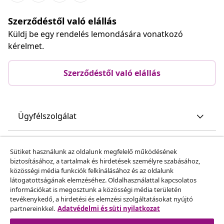
Szerződéstől való elállás
Küldj be egy rendelés lemondására vonatkozó
kérelmet.
Szerződéstől való elállás
Ügyfélszolgálat
Üzlet
Sütiket használunk az oldalunk megfelelő működésének
biztosításához, a tartalmak és hirdetések személyre szabásához,
közösségi média funkciók felkínálásához és az oldalunk
vidaXL
látogatottságának elemzéséhez. Oldalhasználattal kapcsolatos
információkat is megosztunk a közösségi média területén
tevékenykedő, a hirdetési és elemzési szolgáltatásokat nyújtó
Fedezz fel többet
partnereinkkel.
Adatvédelmi és süti nyilatkozat