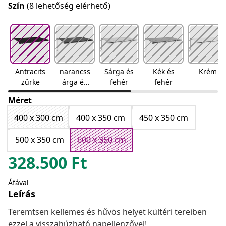
Szín
(8 lehetőség elérhető)
Antracits
narancss
Sárga és
Kék és
Krém
zürke
árga és
fehér
fehér
barna
Méret
400 x 300 cm
400 x 350 cm
450 x 350 cm
500 x 350 cm
600 x 350 cm
328.500
Ft
Áfával
Leírás
Teremtsen kellemes és hűvös helyet kültéri tereiben
ezzel a visszahúzható napellenzővel!