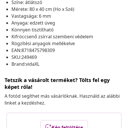
Színe: átlátszó
Mérete: 80 x 40 cm (Ho x Szé)
Vastagsága: 6 mm
Anyaga: edzett üveg
Könnyen tisztítható
Kifröccsenő zsírral szembeni védelem
Rögzítési anyagok mellékelve
EAN:8718475798309
SKU:249469
Brand:vidaXL
Tetszik a vásárolt terméket? Tölts fel egy
képet róla!
A fotód segíthet más vásárlóknak. Használd az alábbi
linket a kezdéshez.
Kép feltöltése