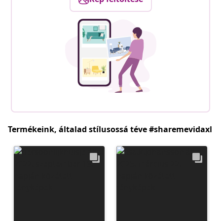
Termékeink, általad stílusossá téve #sharemevidaxl