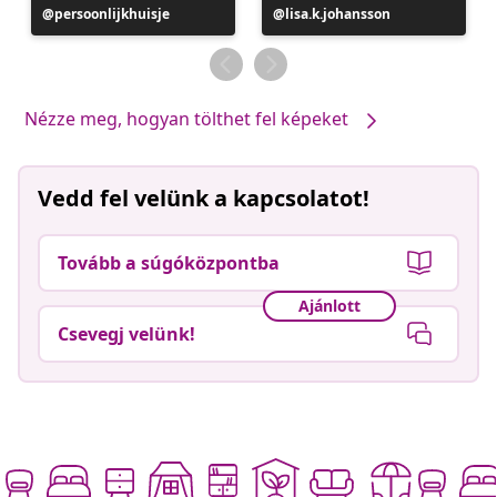
Bejegyzés
persoonlijkhuisje
Bejegyzés
lisa.k.johansson
közzétevője
közzétevője
Nézze meg, hogyan tölthet fel képeket
Vedd fel velünk a kapcsolatot!
Tovább a súgóközpontba
Ajánlott
Csevegj velünk!