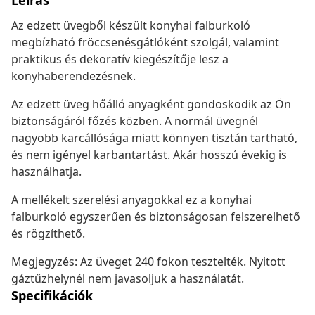
Leírás
Az edzett üvegből készült konyhai falburkoló
megbízható fröccsenésgátlóként szolgál, valamint
praktikus és dekoratív kiegészítője lesz a
konyhaberendezésnek.
Az edzett üveg hőálló anyagként gondoskodik az Ön
biztonságáról főzés közben. A normál üvegnél
nagyobb karcállósága miatt könnyen tisztán tartható,
és nem igényel karbantartást. Akár hosszú évekig is
használhatja.
A mellékelt szerelési anyagokkal ez a konyhai
falburkoló egyszerűen és biztonságosan felszerelhető
és rögzíthető.
Megjegyzés: Az üveget 240 fokon tesztelték. Nyitott
gáztűzhelynél nem javasoljuk a használatát.
Specifikációk