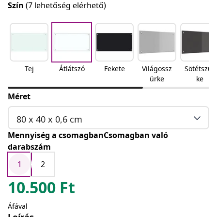
Szín
(7 lehetőség elérhető)
Tej
Átlátszó
Fekete
Világossz
Sötétszür
ürke
ke
Méret
80 x 40 x 0,6 cm
Mennyiség a csomagbanCsomagban való
darabszám
1
2
10.500
Ft
Áfával