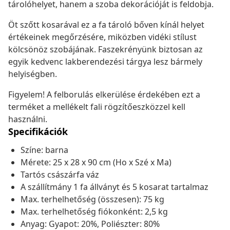
tárolóhelyet, hanem a szoba dekorációját is feldobja.
Öt szőtt kosarával ez a fa tároló bőven kínál helyet
értékeinek megőrzésére, miközben vidéki stílust
kölcsönöz szobájának. Faszekrényünk biztosan az
egyik kedvenc lakberendezési tárgya lesz bármely
helyiségben.
Figyelem! A felborulás elkerülése érdekében ezt a
terméket a mellékelt fali rögzítőeszközzel kell
használni.
Specifikációk
Színe: barna
Mérete: 25 x 28 x 90 cm (Ho x Szé x Ma)
Tartós császárfa váz
A szállítmány 1 fa állványt és 5 kosarat tartalmaz
Max. terhelhetőség (összesen): 75 kg
Max. terhelhetőség fiókonként: 2,5 kg
Anyag: Gyapot: 20%, Poliészter: 80%