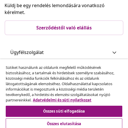
Küldj be egy rendelés lemondására vonatkozó
kérelmet.
Szerződéstől való elállás
Ügyfélszolgálat
Sütiket használunk az oldalunk megfelelő működésének
Üzlet
biztosításához, a tartalmak és hirdetések személyre szabásához,
közösségi média funkciók felkínálásához és az oldalunk
látogatottságának elemzéséhez. Oldalhasználattal kapcsolatos
vidaXL
információkat is megosztunk a közösségi média területén
tevékenykedő, a hirdetési és elemzési szolgáltatásokat nyújtó
partnereinkkel.
Adatvédelmi és süti nyilatkozat
Fedezz fel többet
Összes süti elfogadása
Összes elutasítása