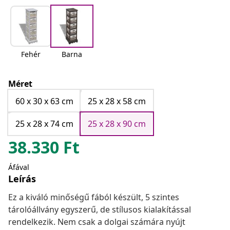
Fehér
Barna
Méret
60 x 30 x 63 cm
25 x 28 x 58 cm
25 x 28 x 74 cm
25 x 28 x 90 cm
38.330
Ft
Áfával
Leírás
Ez a kiváló minőségű fából készült, 5 szintes
tárolóállvány egyszerű, de stílusos kialakítással
rendelkezik. Nem csak a dolgai számára nyújt