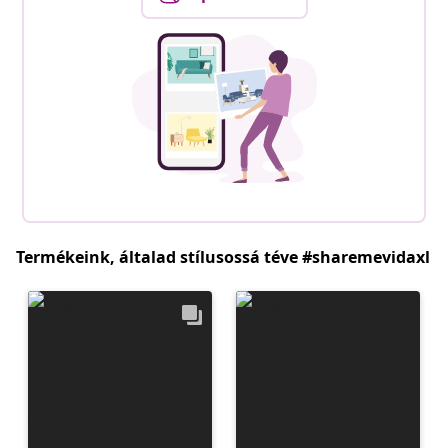
Termékeink, általad stílusossá téve #sharemevidaxl