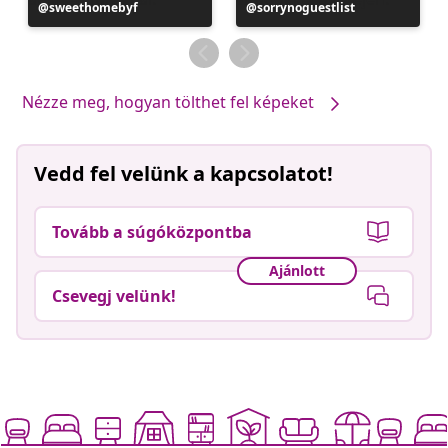
Bejegyzés
sweethomebyf
Bejegyzés
sorrynoguestlist
közzétevője
közzétevője
Nézze meg, hogyan tölthet fel képeket
Vedd fel velünk a kapcsolatot!
Tovább a súgóközpontba
Ajánlott
Csevegj velünk!