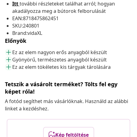
Itt
további részleteket találhat arról; hogyan
akadályozza meg a bútorok felborulását
EAN:8718475862451
SKU:240801
Brand:vidaXL
Előnyök
Ez az elem nagyon erős anyagból készült
Gyönyörű, természetes anyagból készült
Ez az elem tökéletes kis tárgyak tárolására
Tetszik a vásárolt terméket? Tölts fel egy
képet róla!
A fotód segíthet más vásárlóknak. Használd az alábbi
linket a kezdéshez.
Kép feltöltése