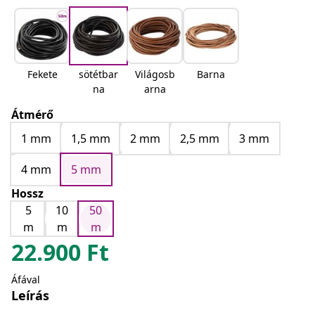
Fekete
sötétbar
Világosb
Barna
na
arna
Átmérő
1 mm
1,5 mm
2 mm
2,5 mm
3 mm
4 mm
5 mm
Hossz
5
10
50
m
m
m
22.900
Ft
Áfával
Leírás