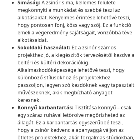
Simáság:
A zsinór sima, kellemes felülete
megkönnyíti a munkádat és szebbé teszi az
alkotásaidat. Kényelmes érintése lehetővé teszi,
hogy pontosan fonj, köss vagy szőj. Ez a funkció
emeli a végeredmény sajátságait, vonzóbbá téve
alkotásaidat.
Sokoldalú használat:
Ez a zsinór számos
projekthez jó, a kiegészítők tervezésétől kezdve a
beltéri és kültéri dekorációkig.
Alkalmazkodóképessége lehetővé teszi, hogy
különböző stílusokhoz és projektekhez
passzoljon, legyen szó kezdőknek vagy tapasztalt
művészeknek, akik megbízható anyagot
keresnek.
Könnyű karbantartás:
Tisztítása könnyű – csak
egy száraz ruhával letörölve megőrizheted az
állagát. Ez a karbantartás egyszerűbbé teszi,
hogy a zsinór kedvenc alapanyaggá váljon az
ötletes projektekhez, akár forgalmas stúdiókban,