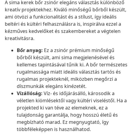
A sima kerek bőr zsinór elegáns választás különböző
kreatív projektekhez. Kiváló minőségű bőrből készült,
ami ötvözi a funkcionalitást és a stílust, így ideális
beltéri és kültéri felhasználásra is, inspirálva ezzel a
kézműves kedvelőket és szakembereket a végtelen
kreativitásra.
Bőr anyag:
Ez a zsinór prémium minőségű
bőrből készült, ami sima megjelenésével és
kellemes tapintásával tűnik ki. A bőr természetes
rugalmassága miatt ideális választás tartós és
rugalmas projekteknél, miközben megőrzi a
díszmunkák elegáns kinézetét.
Vízállóság:
Víz- és időjárásálló, károsodik a
véletlen kiömlésektől vagy kültéri viseléstől. Ha a
projekted ki van téve az elemeknek, ez a
tulajdonság garantálja, hogy hosszú életű és
megbízható marad. Ez megnyugtató, így
többféleképpen is használhatod.