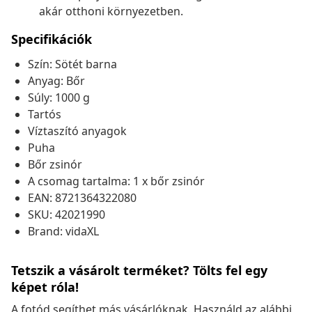
akár otthoni környezetben.
Specifikációk
Szín: Sötét barna
Anyag: Bőr
Súly: 1000 g
Tartós
Víztaszító anyagok
Puha
Bőr zsinór
A csomag tartalma: 1 x bőr zsinór
EAN: 8721364322080
SKU: 42021990
Brand: vidaXL
Tetszik a vásárolt terméket? Tölts fel egy
képet róla!
A fotód segíthet más vásárlóknak. Használd az alábbi