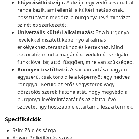
Időjárásálló dizájn:
A dizájn egy védő bevonattal
rendelkezik, ami ellenáll a kültéri hatásoknak,
hosszú távon megőrzi a burgonya levélmintázat
színét és szerkezetét.
Univerzális kültéri alkalmazás:
Ez a burgonya
levelekkel díszített képernyő alkalmas
erkélyekhez, teraszokhoz és kertekhez. Mind
dekoratív, mind a magánélet védelmét szolgáló
funkcióval bír, attól függően, mire van szükséged.
Könnyen tisztítható:
A karbantartása nagyon
egyszerű, csak töröld le a képernyőt egy nedves
ronggyal. Kerüld az erős vegyszerek vagy
dörzsölős szerek használatát, hogy megvédd a
burgonya levélmintázatát és az alatta lévő
szövetet, így hosszabb élettartamú lesz a termék.
Specifikációk
Szín: Zöld és sárga
Anyag: Polietilén és szövet