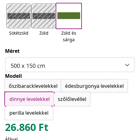
Sötétzöld
Zöld
Zöld és
sárga
Méret
500 x 150 cm
Modell
őszibaracklevelekkel
édesburgonya levelekkel
dinnye levelekkel
szőlőlevéllel
perilla levelekkel
26.860
Ft
Áfával