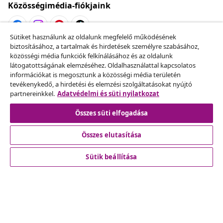
Közösségimédia-fiókjaink
Sütiket használunk az oldalunk megfelelő működésének
biztosításához, a tartalmak és hirdetések személyre szabásához,
Szerződéstől való elállás
közösségi média funkciók felkínálásához és az oldalunk
Küldj be egy rendelés lemondására vonatkozó
látogatottságának elemzéséhez. Oldalhasználattal kapcsolatos
információkat is megosztunk a közösségi média területén
kérelmet.
tevékenykedő, a hirdetési és elemzési szolgáltatásokat nyújtó
partnereinkkel.
Adatvédelmi és süti nyilatkozat
Szerződéstől való elállás
Összes süti elfogadása
Összes elutasítása
Ügyfélszolgálat
Sütik beállítása
Üzlet
vidaXL