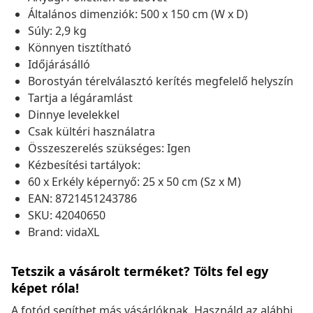
Általános dimenziók: 500 x 150 cm (W x D)
Súly: 2,9 kg
Könnyen tisztítható
Időjárásálló
Borostyán térelválasztó kerítés megfelelő helyszín
Tartja a légáramlást
Dinnye levelekkel
Csak kültéri használatra
Összeszerelés szükséges: Igen
Kézbesítési tartályok:
60 x Erkély képernyő: 25 x 50 cm (Sz x M)
EAN: 8721451243786
SKU: 42040650
Brand: vidaXL
Tetszik a vásárolt terméket? Tölts fel egy
képet róla!
A fotód segíthet más vásárlóknak. Használd az alábbi