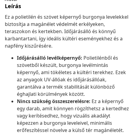
Leírás
Ez a polietilén és szövet képernyő burgonya levelekkel
biztosítja a magánélet védelmét erkélyeken,
teraszokon és kertekben. Időjárásálló és könnyű
karbantartani, így ideális kültéri eseményekhez és a
napfény kiszűrésére.
Időjárásálló levélképernyő:
Polietilénből és
szövetből készült, burgonya levélmintás
képernyő, ami tökéletes a kültéri terekhez. Ezek
az anyagok UV-állóak és időjárásállóak,
garantálva a termék stabilitását különböző
éghajlati körülmények között.
Nincs szükség összeszerelésre:
Ez a képernyő
egy darab, amit könnyen rögzíthetsz a kertedhez
vagy kerítésedhez, hogy vizuális akadályt
képezzen a burgonya leveleivel, minimális
erőfeszítéssel növelve a külső tér magánéletét.