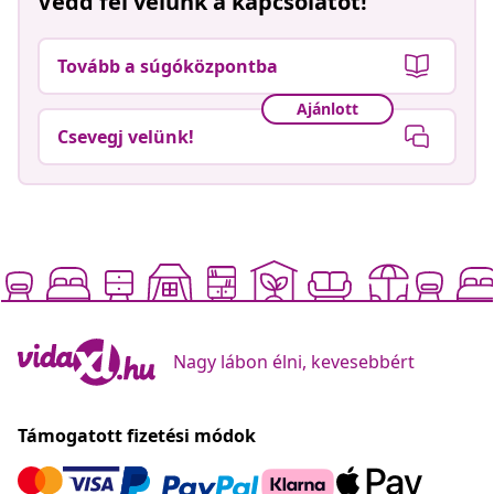
Vedd fel velünk a kapcsolatot!
Tovább a súgóközpontba
Ajánlott
Csevegj velünk!
Nagy lábon élni, kevesebbért
Támogatott fizetési módok