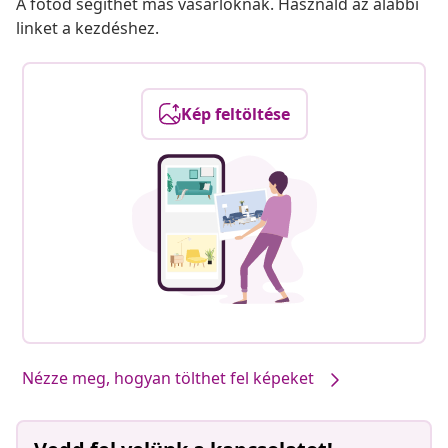
A fotód segíthet más vásárlóknak. Használd az alábbi
linket a kezdéshez.
Kép feltöltése
Nézze meg, hogyan tölthet fel képeket