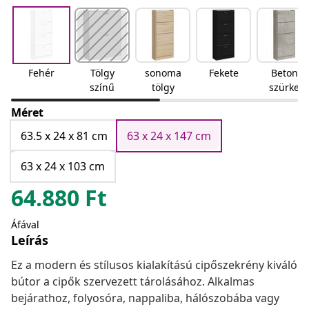
Fehér
Tölgy
sonoma
Fekete
Beton
színű
tölgy
szürke
Méret
63.5 x 24 x 81 cm
63 x 24 x 147 cm
63 x 24 x 103 cm
64.880
Ft
Áfával
Leírás
Ez a modern és stílusos kialakítású cipőszekrény kiváló
bútor a cipők szervezett tárolásához. Alkalmas
bejárathoz, folyosóra, nappaliba, hálószobába vagy