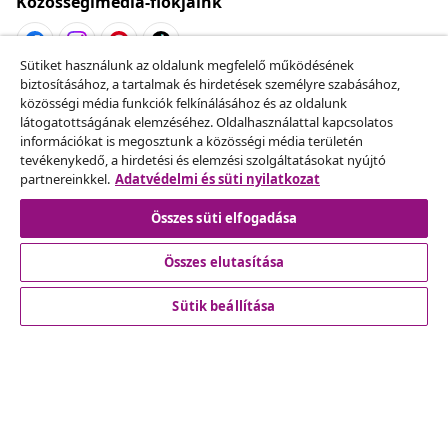
Közösségimédia-fiókjaink
Sütiket használunk az oldalunk megfelelő működésének
biztosításához, a tartalmak és hirdetések személyre szabásához,
Szerződéstől való elállás
közösségi média funkciók felkínálásához és az oldalunk
Küldj be egy rendelés lemondására vonatkozó
látogatottságának elemzéséhez. Oldalhasználattal kapcsolatos
információkat is megosztunk a közösségi média területén
kérelmet.
tevékenykedő, a hirdetési és elemzési szolgáltatásokat nyújtó
partnereinkkel.
Adatvédelmi és süti nyilatkozat
Szerződéstől való elállás
Összes süti elfogadása
Összes elutasítása
Ügyfélszolgálat
Sütik beállítása
Üzlet
vidaXL