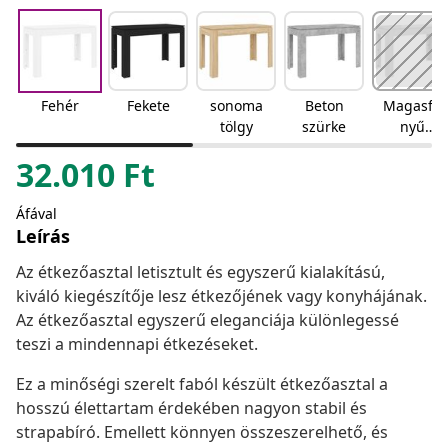
Fehér
Fekete
sonoma
Beton
Magasfé
tölgy
szürke
nyű
fehér
32.010
Ft
Áfával
Leírás
Az étkezőasztal letisztult és egyszerű kialakítású,
kiváló kiegészítője lesz étkezőjének vagy konyhájának.
Az étkezőasztal egyszerű eleganciája különlegessé
teszi a mindennapi étkezéseket.
Ez a minőségi szerelt faból készült étkezőasztal a
hosszú élettartam érdekében nagyon stabil és
strapabíró. Emellett könnyen összeszerelhető, és