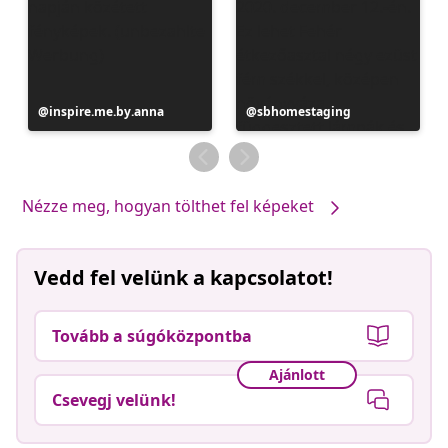
Bejegyzés
inspire.me.by.anna
Bejegyzés
sbhomestaging
közzétevője
közzétevője
Nézze meg, hogyan tölthet fel képeket
Vedd fel velünk a kapcsolatot!
Tovább a súgóközpontba
Ajánlott
Csevegj velünk!