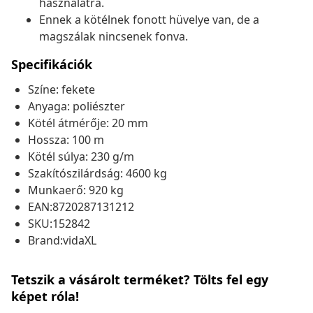
használatra.
Ennek a kötélnek fonott hüvelye van, de a
magszálak nincsenek fonva.
Specifikációk
Színe: fekete
Anyaga: poliészter
Kötél átmérője: 20 mm
Hossza: 100 m
Kötél súlya: 230 g/m
Szakítószilárdság: 4600 kg
Munkaerő: 920 kg
EAN:8720287131212
SKU:152842
Brand:vidaXL
Tetszik a vásárolt terméket? Tölts fel egy
képet róla!