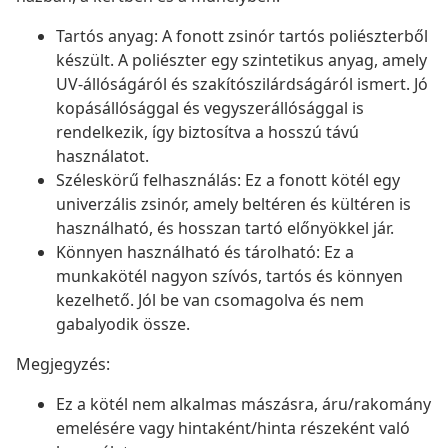
Tartós anyag: A fonott zsinór tartós poliészterből
készült. A poliészter egy szintetikus anyag, amely
UV-állóságáról és szakítószilárdságáról ismert. Jó
kopásállósággal és vegyszerállósággal is
rendelkezik, így biztosítva a hosszú távú
használatot.
Széleskörű felhasználás: Ez a fonott kötél egy
univerzális zsinór, amely beltéren és kültéren is
használható, és hosszan tartó előnyökkel jár.
Könnyen használható és tárolható: Ez a
munkakötél nagyon szívós, tartós és könnyen
kezelhető. Jól be van csomagolva és nem
gabalyodik össze.
Megjegyzés:
Ez a kötél nem alkalmas mászásra, áru/rakomány
emelésére vagy hintaként/hinta részeként való