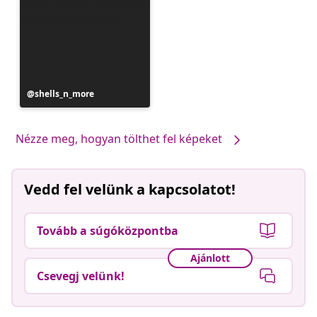
Bejegyzés
shells_n_more
közzétevője
Nézze meg, hogyan tölthet fel képeket
Vedd fel velünk a kapcsolatot!
Tovább a súgóközpontba
Ajánlott
Csevegj velünk!