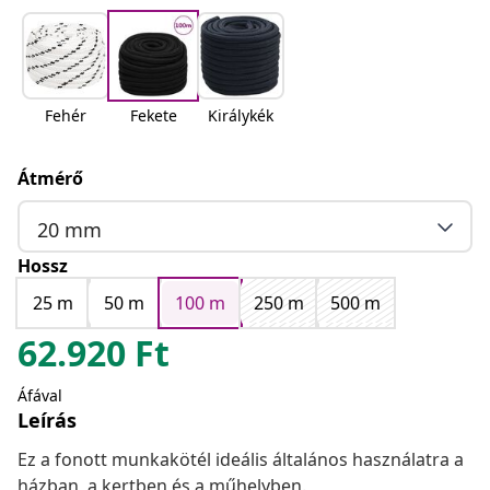
Fehér
Fekete
Királykék
Átmérő
20 mm
Hossz
25 m
50 m
100 m
250 m
500 m
62.920
Ft
Áfával
Leírás
Ez a fonott munkakötél ideális általános használatra a
házban, a kertben és a műhelyben.